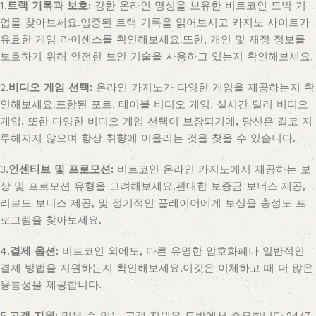
1.
트랙 기록과 보호:
강한 온라인 명성을 보유한 비트코인 도박 기
업를 찾아보세요.입증된 트랙 기록을 읽어보시고 카지노 사이트가
유효한 게임 라이센스를 확인해보세요.또한, 개인 및 재정 정보를
보호하기 위해 안전한 보안 기술을 사용하고 있는지 확인해보세요.
2.
비디오 게임 선택:
온라인 카지노가 다양한 게임을 제공하는지 확
인해보세요.포함된 포트, 테이블 비디오 게임, 실시간 딜러 비디오
게임, 또한 다양한 비디오 게임 선택이 보장되기에, 당신은 결코 지
루해지지 않으며 항상 취향에 어울리는 것을 찾을 수 있습니다.
3.
인센티브 및 프로모션:
비트코인 온라인 카지노에서 제공하는 보
상 및 프로모션 유형을 고려해보세요.관대한 보증금 보너스 제공,
리로드 보너스 제공, 및 정기적인 플레이어에게 보상을 충성도 프
로그램을 찾아보세요.
4.
결제 옵션:
비트코인 외에도, 다른 유명한 암호화폐나 일반적인
결제 방법을 지원하는지 확인해보세요.이것은 이체하고 때 더 많은
융통성을 제공합니다.