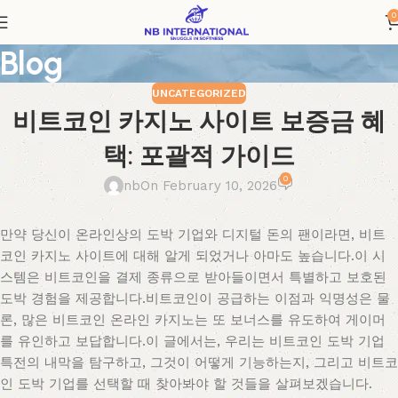
0
Blog
UNCATEGORIZED
비트코인 카지노 사이트 보증금 혜
택: 포괄적 가이드
0
nb
On February 10, 2026
만약 당신이 온라인상의 도박 기업와 디지털 돈의 팬이라면, 비트
코인 카지노 사이트에 대해 알게 되었거나 아마도 높습니다.이 시
스템은 비트코인을 결제 종류으로 받아들이면서 특별하고 보호된
도박 경험을 제공합니다.비트코인이 공급하는 이점과 익명성은 물
론, 많은 비트코인 온라인 카지노는 또 보너스를 유도하여 게이머
를 유인하고 보답합니다.이 글에서는, 우리는 비트코인 도박 기업
특전의 내막을 탐구하고, 그것이 어떻게 기능하는지, 그리고 비트코
인 도박 기업를 선택할 때 찾아봐야 할 것들을 살펴보겠습니다.