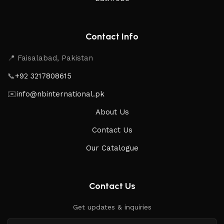
Contact Info
📍 Faisalabad, Pakistan
📞
+92 3217808615
✉️
info@nbinternational.pk
About Us
Contact Us
Our Catalogue
Contact Us
Get updates & inquiries