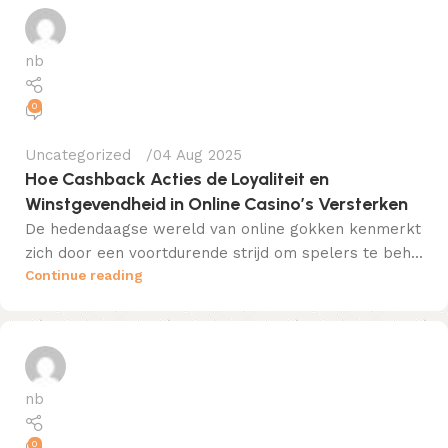
nb
0
Uncategorized
04 Aug 2025
Hoe Cashback Acties de Loyaliteit en
Winstgevendheid in Online Casino’s Versterken
De hedendaagse wereld van online gokken kenmerkt
zich door een voortdurende strijd om spelers te beh...
Continue reading
nb
0