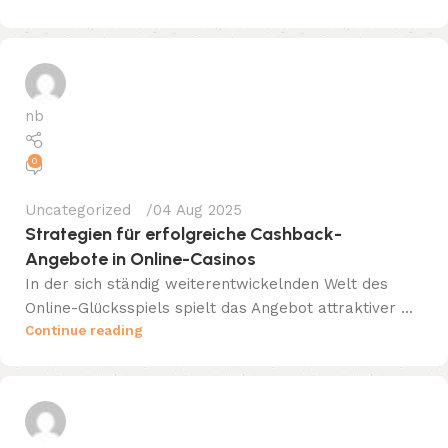
nb
0
Uncategorized
04 Aug 2025
Strategien für erfolgreiche Cashback-
Angebote in Online-Casinos
In der sich ständig weiterentwickelnden Welt des
Online-Glücksspiels spielt das Angebot attraktiver ...
Continue reading