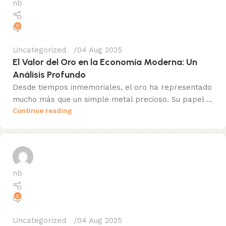
nb
0
Uncategorized
04 Aug 2025
El Valor del Oro en la Economía Moderna: Un
Análisis Profundo
Desde tiempos inmemoriales, el oro ha representado
mucho más que un simple metal precioso. Su papel ...
Continue reading
nb
0
Uncategorized
04 Aug 2025