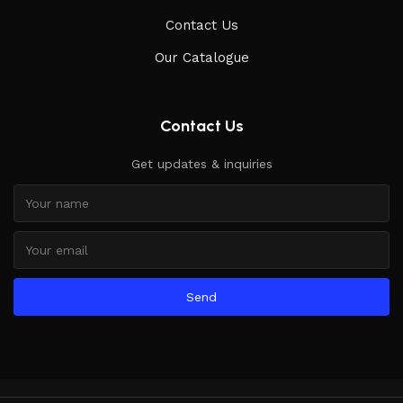
Contact Us
Our Catalogue
Contact Us
Get updates & inquiries
Send