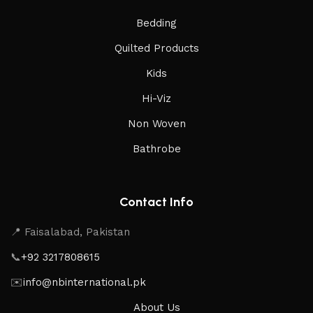
Bedding
Quilted Products
Kids
Hi-Viz
Non Woven
Bathrobe
Contact Info
📍 Faisalabad, Pakistan
📞
+92 3217808615
✉️
info@nbinternational.pk
About Us