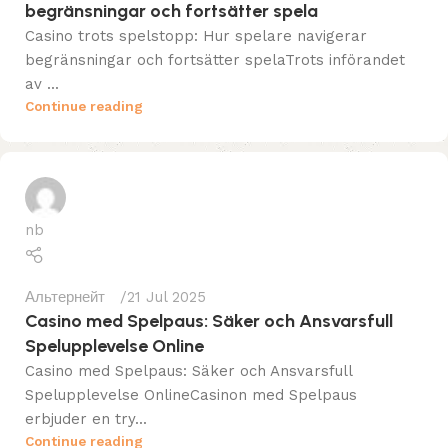
begränsningar och fortsätter spela
Casino trots spelstopp: Hur spelare navigerar
begränsningar och fortsätter spelaTrots införandet
av ...
Continue reading
nb
Альтернейт
21 Jul 2025
Casino med Spelpaus: Säker och Ansvarsfull
Spelupplevelse Online
Casino med Spelpaus: Säker och Ansvarsfull
Spelupplevelse OnlineCasinon med Spelpaus
erbjuder en try...
Continue reading