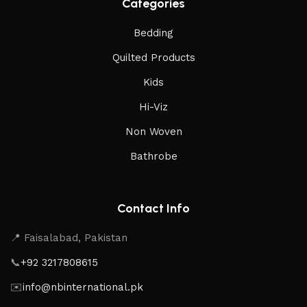
Categories
Bedding
Quilted Products
Kids
Hi-Viz
Non Woven
Bathrobe
Contact Info
📍 Faisalabad, Pakistan
📞
+92 3217808615
✉️
info@nbinternational.pk