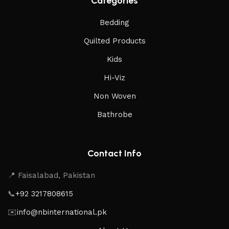
Categories
Bedding
Quilted Products
Kids
Hi-Viz
Non Woven
Bathrobe
Contact Info
📍 Faisalabad, Pakistan
📞
+92 3217808615
✉️
info@nbinternational.pk