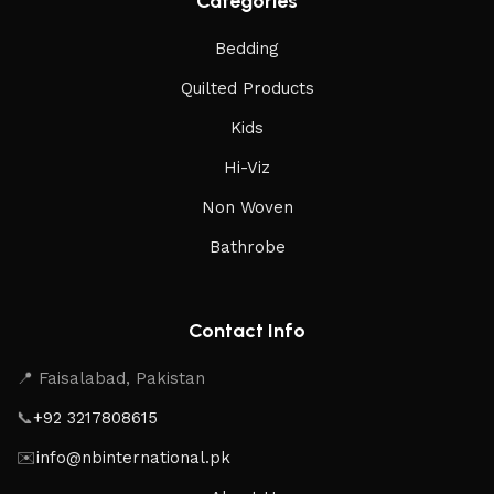
Categories
Bedding
Quilted Products
Kids
Hi-Viz
Non Woven
Bathrobe
Contact Info
📍 Faisalabad, Pakistan
📞
+92 3217808615
✉️
info@nbinternational.pk