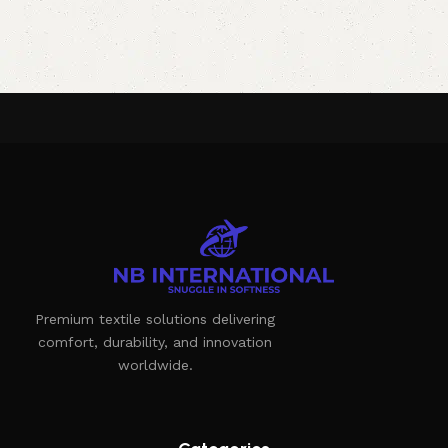
Premium textile solutions delivering
comfort, durability, and innovation
worldwide.