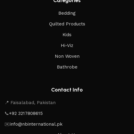
Categories
Bedding
Quilted Products
Kids
Hi-Viz
Non Woven
Bathrobe
Contact Info
📍 Faisalabad, Pakistan
📞
+92 3217808615
✉️
info@nbinternational.pk