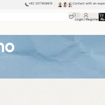
+92 3217808615
Contact with an expe
Login / Register
₨
no