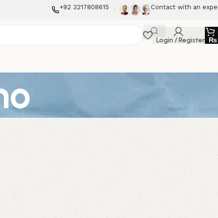
+92 3217808615
Contact with an expe
Login / Register
₨
no