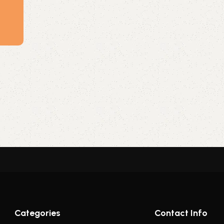
Categories
Contact Info