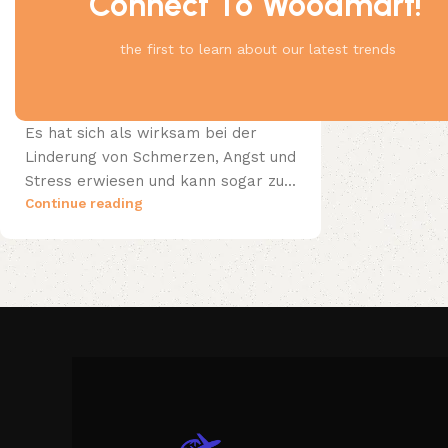
Connect To Woodmart!
0
the first to learn about our latest trends
Hemp Oil Vs Cbd 606
18 Apr 2025
Achtung: Diese Nebenwirkungen
von CBD sollten Sie kennen
Es hat sich als wirksam bei der
Linderung von Schmerzen, Angst und
Stress erwiesen und kann sogar zu...
Continue reading