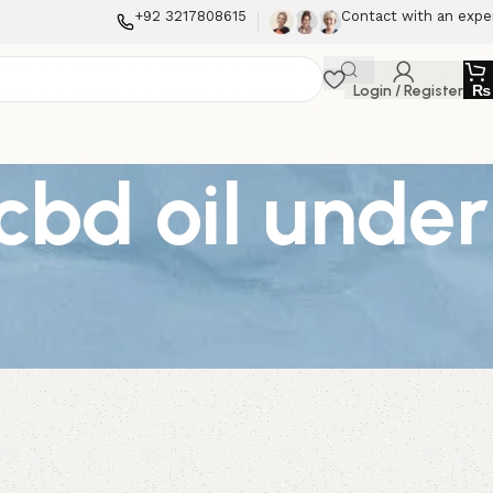
+92 3217808615
Contact with an expe
Login / Register
₨
cbd oil under