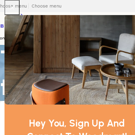
hoose menu
Choose menu
ome
Bedding
Quilted Products
Kids
Hi-Viz
Non Woven
Bathrobe
Tag Archives:
tongue
Hey You, Sign Up And
nb