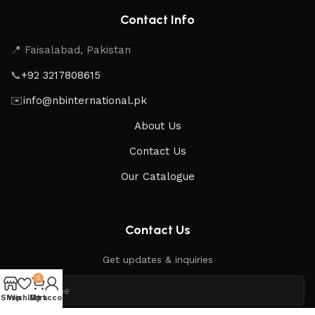
Contact Info
📍 Faisalabad, Pakistan
📞
+92 3217808615
✉️
info@nbinternational.pk
About Us
Contact Us
Our Catalogue
Contact Us
Get updates & inquiries
0
Shop
Wishlist
My account
Cart