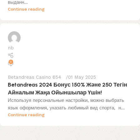
выданн...
Continue reading
nb
0
Betandreas Casino 654
01 May 2025
Betandreas 2024 Бонус 150% Және 250 Тегін
Айналым Жаңа Ойыншылар Үшін!
Используя персональные настройки, можно выбрать
язык оформления, указать любимый вид спорта, н...
Continue reading