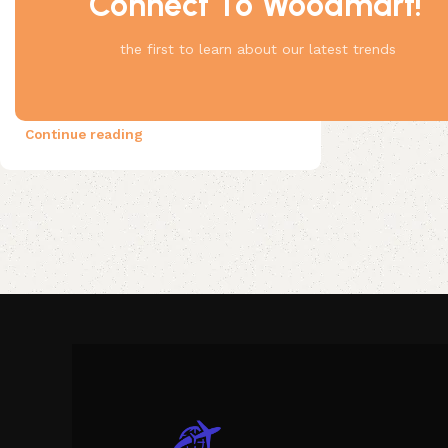
Connect To Woodmart!
Rating Atualizado E Confiável
Pra você o qual não entende as
the first to learn about our latest trends
cotações, elas são as chances o
qual o jogador tem de vencer.
Através...
Continue reading