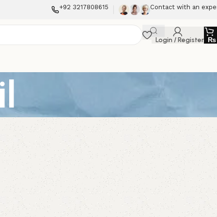
+92 3217808615
Contact with an expe
Login / Register
₨
l