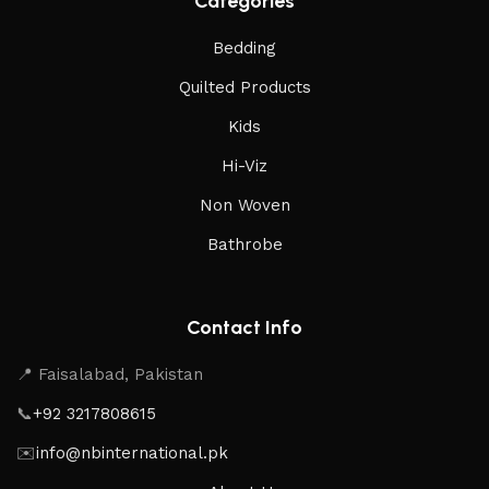
Categories
Bedding
Quilted Products
Kids
Hi-Viz
Non Woven
Bathrobe
Contact Info
📍 Faisalabad, Pakistan
📞
+92 3217808615
✉️
info@nbinternational.pk