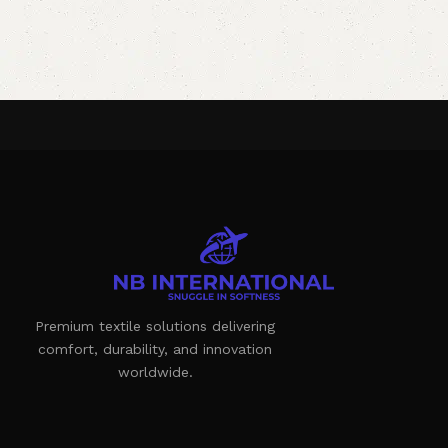
Premium textile solutions delivering
comfort, durability, and innovation
worldwide.