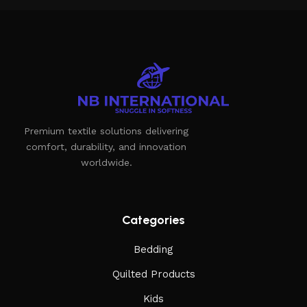
Premium textile solutions delivering
comfort, durability, and innovation
worldwide.
Categories
Bedding
Quilted Products
Kids