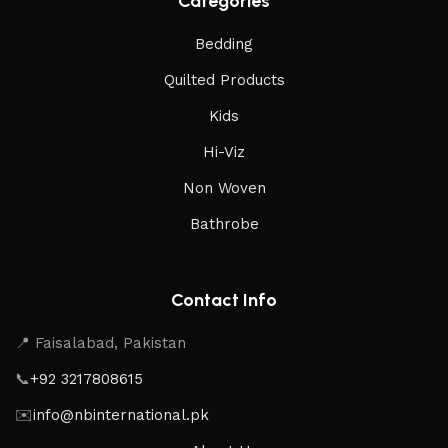
Categories
Bedding
Quilted Products
Kids
Hi-Viz
Non Woven
Bathrobe
Contact Info
📍 Faisalabad, Pakistan
📞
+92 3217808615
✉️
info@nbinternational.pk