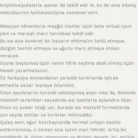
kriptolvalyutalarla qumar da təklif edir ki, bu de uma ödəniş
metodlarının təhlükəsizliyinə zəmanət verir.
Müəyyən idmanlarla məşğul olanlar üçün belə virtual oyun
yeni və maraqlı mərc təcrübəsi təklif edir.
Bu isə sizə konkret bir bazarın ehtimalını təhlil etməyə,
düzgün təxmin etməyə və uğurlu mərc etməyə imkan
verəcək.
Oyuna başlamaq üçün rəsmi 1WIN saytına daxil olmaq üçün
hesab yaratmalısınız.
Öz fantaziya komandanızı yaradıb turnirlərdə iştirak
etməklə xallar toplaya bilərsiniz.
Onun qaydalarını öyrənib ustalaşmaq asan olsa da, Blekcek
müxtəlif variantları sayəsində sizi saatlarla əyləndirə bilər.
Onun öz poker otağı var, burada isə müxtəlif formatlarda
çox sayda stollar və turnirlər mövcuddur.
Qulaq asın, əgər Azərbaycanda normal onlayn kazino
axtarırsınızsa, o zaman sizə lazım olan 1Windir. Artıq bir
müddətdir ki, özüm oynayıram və düzünü desəm, bu, asılılıq