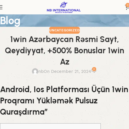
0
Blog
UNCATEGORIZED
1win Azərbaycan Rəsmi Sayt,
Qeydiyyat, +500% Bonuslar 1win
Az
0
nb
On December 21, 2024
Android, Ios Platforması Üçün 1win
Proqramı Yükləmək Pulsuz
Quraşdırma”