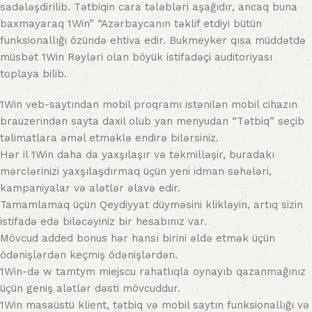
sadələşdirilib. Tətbiqin cara tələbləri aşağıdır, ancaq buna
baxmayaraq 1Win” “Azərbaycanın təklif etdiyi bütün
funksionallığı özündə ehtiva edir. Bukmeyker qısa müddətdə
müsbət 1Win Rəyləri olan böyük istifadəçi auditoriyası
toplaya bilib.
1Win veb-saytından mobil proqramı istənilən mobil cihazın
brauzerindən sayta daxil olub yan menyudan “Tətbiq” seçib
təlimatlara əməl etməklə endirə bilərsiniz.
Hər il 1Win daha da yaxşılaşır və təkmilləşir, buradakı
mərclərinizi yaxşılaşdırmaq üçün yeni idman səhələri,
kampaniyalar və alətlər əlavə edir.
Tamamlamaq üçün Qeydiyyat düyməsini klikləyin, artıq sizin
istifadə edə biləcəyiniz bir hesabınız var.
Mövcud added bonus hər hansı birini əldə etmək üçün
ödənişlərdən keçmiş ödənişlərdən.
1Win-də w tamtym miejscu rahatlıqla oynayıb qazanmağınız
üçün geniş alətlər dəsti mövcuddur.
1Win masaüstü klient, tətbiq və mobil saytın funksionallığı və