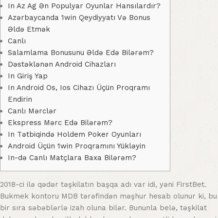
In Az Ag Ən Populyar Oyunlar Hansılardır?
Azərbaycanda 1win Qeydiyyatı Və Bonus
Əldə Etmək
Canlı
Salamlama Bonusunu Əldə Edə Bilərəm?
Dəstəklənən Android Cihazları
In Giriş Yap
In Android Os, Ios Cihazı Üçün Proqramı
Endirin
Canlı Mərclər
Ekspress Mərc Edə Bilərəm?
In Tətbiqində Holdem Poker Oyunları
Android Üçün 1win Proqramını Yükləyin
In-də Canlı Matçlara Baxa Bilərəm?
2018-ci ilə qədər təşkilatın başqa adı var idi, yəni FirstBet.
Bukmek kontoru MDB tərəfindən məşhur hesab olunur ki, bu
bir sıra səbəblərlə izah oluna bilər. Bununla belə, təşkilat