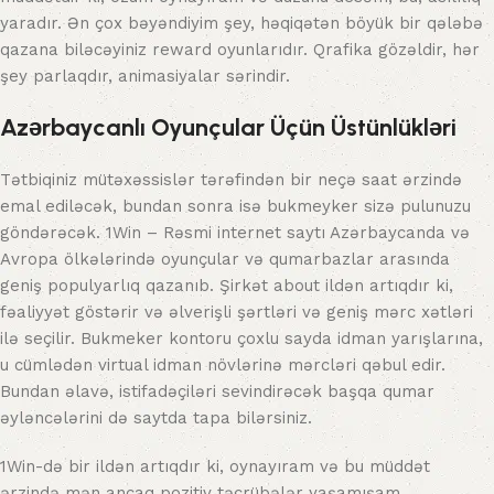
yaradır. Ən çox bəyəndiyim şey, həqiqətən böyük bir qələbə
qazana biləcəyiniz reward oyunlarıdır. Qrafika gözəldir, hər
şey parlaqdır, animasiyalar sərindir.
Azərbaycanlı Oyunçular Üçün Üstünlükləri
Tətbiqiniz mütəxəssislər tərəfindən bir neçə saat ərzində
emal ediləcək, bundan sonra isə bukmeyker sizə pulunuzu
göndərəcək. 1Win – Rəsmi internet saytı Azərbaycanda və
Avropa ölkələrində oyunçular və qumarbazlar arasında
geniş populyarlıq qazanıb. Şirkət about ildən artıqdır ki,
fəaliyyət göstərir və əlverişli şərtləri və geniş mərc xətləri
ilə seçilir. Bukmeker kontoru çoxlu sayda idman yarışlarına,
u cümlədən virtual idman növlərinə mərcləri qəbul edir.
Bundan əlavə, istifadəçiləri sevindirəcək başqa qumar
əyləncələrini də saytda tapa bilərsiniz.
1Win-də bir ildən artıqdır ki, oynayıram və bu müddət
ərzində mən ancaq pozitiv təcrübələr yaşamışam.