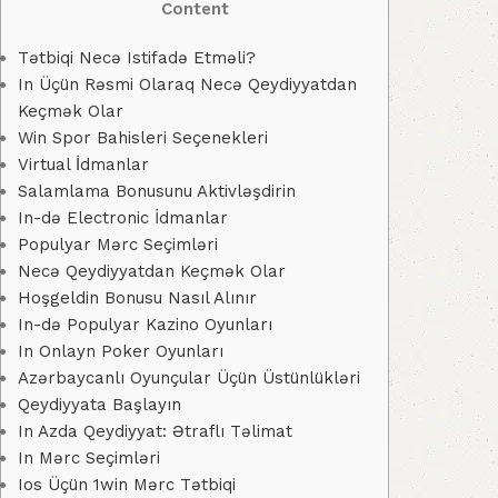
Content
Tətbiqi Necə Istifadə Etməli?
In Üçün Rəsmi Olaraq Necə Qeydiyyatdan
Keçmək Olar
Win Spor Bahisleri Seçenekleri
Virtual İdmanlar
Salamlama Bonusunu Aktivləşdirin
In-də Electronic İdmanlar
Populyar Mərc Seçimləri
Necə Qeydiyyatdan Keçmək Olar
Hoşgeldin Bonusu Nasıl Alınır
In-də Populyar Kazino Oyunları
In Onlayn Poker Oyunları
Azərbaycanlı Oyunçular Üçün Üstünlükləri
Qeydiyyata Başlayın
In Azda Qeydiyyat: Ətraflı Təlimat
In Mərc Seçimləri
Ios Üçün 1win Mərc Tətbiqi