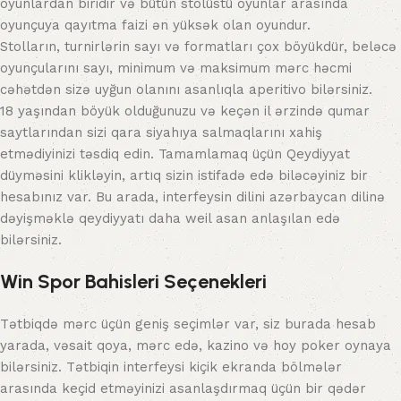
oyunlardan biridir və bütün stolüstü oyunlar arasında
oyunçuya qayıtma faizi ən yüksək olan oyundur.
Stolların, turnirlərin sayı və formatları çox böyükdür, beləcə
oyunçularını sayı, minimum və maksimum mərc həcmi
cəhətdən sizə uyğun olanını asanlıqla aperitivo bilərsiniz.
18 yaşından böyük olduğunuzu və keçən il ərzində qumar
saytlarından sizi qara siyahıya salmaqlarını xahiş
etmədiyinizi təsdiq edin. Tamamlamaq üçün Qeydiyyat
düyməsini klikləyin, artıq sizin istifadə edə biləcəyiniz bir
hesabınız var. Bu arada, interfeysin dilini azərbaycan dilinə
dəyişməklə qeydiyyatı daha weil asan anlaşılan edə
bilərsiniz.
Win Spor Bahisleri Seçenekleri
Tətbiqdə mərc üçün geniş seçimlər var, siz burada hesab
yarada, vəsait qoya, mərc edə, kazino və hoy poker oynaya
bilərsiniz. Tətbiqin interfeysi kiçik ekranda bölmələr
arasında keçid etməyinizi asanlaşdırmaq üçün bir qədər