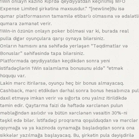
1Win onlayn kazino Kiprdə qeydiyyatdan keçirilmiş MFO
Expense Limited şirkətinə məxsusdur.” “[newline]Bu isə
qumar platformasının tamamilə etibarlı olmasına və ədalətli
qumara zəmanət verir.
1Win-in özünün onlayn poker bölməsi var ki, burada real
pulla digər oyunçulara qarşı oynaya bilərsiniz.
Onların hamısını ana səhifədə yerləşən “Təqdimatlar və
Bonuslar” səhifəsində tapa bilərsiniz.
Platformada qeydiyyatdan keçdikdən sonra yeni
istifadəçilərin 1Win salamlama bonusunu əldə” “etmək
hüququ var.
Lakin mərc itirilərsə, oyunçu heç bir bonus almayacaq.
Cashback, mərc etdikdən dərhal sonra bonus hesabınıza pul
daxil etməyə imkan verir və sığorta onu yalnız itirildikdə
təmin edir. Qaytarma faizi də həftədə xərclənən pulun
məbləğindən asılıdır və bütün xərclənən vəsaitin 30%-ni
təşkil edə bilər. İstifadəçi proqrama qoşulduqdan və mərclər
qoymağa və ya kazinoda oynamağa başladıqdan sonra ona
sikkələr yazılmağa başlayacaq. Bu, şirkətin pula dəyişdirilə