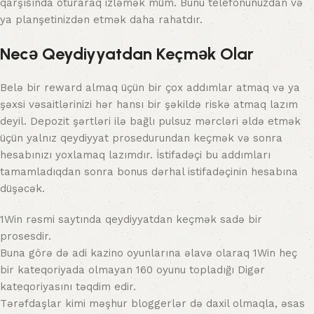
qarşısında oturaraq izləmək müm. Bunu telefonunuzdan və
ya planşetinizdən etmək daha rahatdır.
Necə Qeydiyyatdan Keçmək Olar
Belə bir reward almaq üçün bir çox addımlar atmaq və ya
şəxsi vəsaitlərinizi hər hansı bir şəkildə riskə atmaq lazım
deyil. Depozit şərtləri ilə bağlı pulsuz mərcləri əldə etmək
üçün yalnız qeydiyyat prosedurundan keçmək və sonra
hesabınızı yoxlamaq lazımdır. İstifadəçi bu addımları
tamamladıqdan sonra bonus dərhal istifadəçinin hesabına
düşəcək.
1Win rəsmi saytında qeydiyyatdan keçmək sadə bir
prosesdir.
Buna görə də adi kazino oyunlarına əlavə olaraq 1Win heç
bir kateqoriyada olmayan 160 oyunu topladığı Digər
kateqoriyasını təqdim edir.
Tərəfdaşlar kimi məşhur bloggerlər də daxil olmaqla, əsas