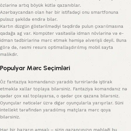
özlərinə artıq böyük kütlə qazanıblar.
Azərbaycandan olan hər bir istifadəçi onu smartfonuna
pulsuz şəkildə endirə bilər.
Kartın düzgün göstərilmədiyi təqdirdə pulun çıxarılmasına
qadağa ag var. Kompüter vasitəsilə idman növlərinə və e-
idman tədbirlərinə mərc etmək həmişə əlverişli deyil. Buna
görə də, rəsmi resurs optimallaşdırılmış mobil sayta
malikdir.
Populyar Mərc Seçimləri
Öz fantaziya komandanızı yaradıb turnirlərdə iştirak
etməklə xallar toplaya bilərsiniz. Fantaziya komandanız nə
qədər çox xal toplayarsa, o qədər çox qazana bilərsniz.
Oyunçular nəticələr üzrə digər oyunçularla yarışırlar. Süni
intellekt tərəfindən yaradılmış matçlara mərc qoya
bilərsiniz.
Hər bir bazarın əmsalı – sizin qazancınızın məbləği bu