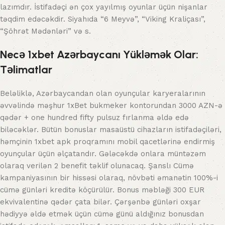
lazımdır. İstifadəçi ən çox yayılmış oyunlar üçün nişanlar
təqdim edəcəkdir. Siyahıda “6 Meyvə”, “Viking Kraliçası”,
“Şöhrət Mədənləri” və s.
Necə 1xbet Azərbaycanı Yükləmək Olar:
Təlimatlar
Beləliklə, Azərbaycandan olan oyunçular karyeralarının
əvvəlində məşhur 1xBet bukmeker kontorundan 3000 AZN-ə
qədər + one hundred fifty pulsuz fırlanma əldə edə
biləcəklər. Bütün bonuslar masaüstü cihazların istifadəçiləri,
həmçinin 1xbet apk proqramını mobil qacetlərinə endirmiş
oyunçular üçün əlçatandır. Gələcəkdə onlara müntəzəm
olaraq verilən 2 benefit təklif olunacaq. Şanslı Cümə
kampaniyasının bir hissəsi olaraq, növbəti əmanətin 100%-i
cümə günləri kreditə köçürülür. Bonus məbləği 300 EUR
ekvivalentinə qədər çata bilər. Çərşənbə günləri oxşar
hədiyyə əldə etmək üçün cümə günü aldığınız bonusdan