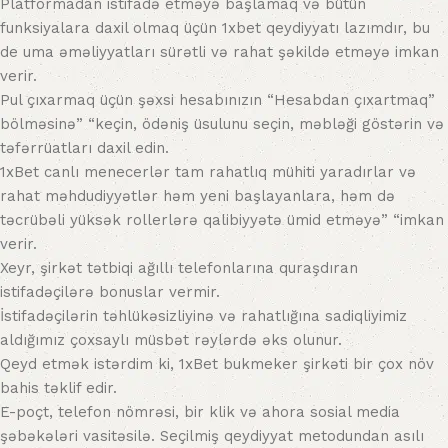
Platformadan istifadə etməyə başlamaq və bütün
funksiyalara daxil olmaq üçün 1xbet qeydiyyatı lazımdır, bu
de uma əməliyyatları sürətli və rahat şəkildə etməyə imkan
verir.
Pul çıxarmaq üçün şəxsi hesabınızın “Hesabdan çıxartmaq”
bölməsinə” “keçin, ödəniş üsulunu seçin, məbləği göstərin və
təfərrüatları daxil edin.
1xBet canlı menecerlər tam rahatlıq mühiti yaradırlar və
rahat məhdudiyyətlər həm yeni başlayanlara, həm də
təcrübəli yüksək rollerlərə qalibiyyətə ümid etməyə” “imkan
verir.
Xeyr, şirkət tətbiqi ağıllı telefonlarına quraşdıran
istifadəçilərə bonuslar vermir.
İstifadəçilərin təhlükəsizliyinə və rahatlığına sadiqliyimiz
aldığımız çoxsaylı müsbət rəylərdə əks olunur.
Qeyd etmək istərdim ki, 1xBet bukmeker şirkəti bir çox növ
bahis təklif edir.
E-poçt, telefon nömrəsi, bir klik və ahora sosial media
şəbəkələri vasitəsilə. Seçilmiş qeydiyyat metodundan asılı