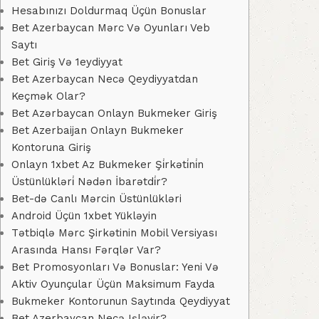
Hesabınızı Doldurmaq Üçün Bonuslar
Bet Azerbaycan Mərc Və Oyunları Veb
Saytı
Bet Giriş Və 1eydiyyat
Bet Azerbaycan Necə Qeydiyyatdan
Keçmək Olar?
Bet Azərbaycan Onlayn Bukmeker Giriş
Bet Azerbaijan Onlayn Bukmeker
Kontoruna Giriş
Onlayn 1xbet Az Bukmeker Şi̇rkəti̇ni̇n
Üstünlükləri̇ Nədən İbarətdi̇r?
Bet-də Canlı Mərcin Üstünlükləri
Android Üçün 1xbet Yükləyin
Tətbiqlə Mərc Şirkətinin Mobil Versiyası
Arasında Hansı Fərqlər Var?
Bet Promosyonları Və Bonuslar: Yeni Və
Aktiv Oyunçular Üçün Maksimum Fayda
Bukmeker Kontorunun Saytında Qeydiyyat
Bet Azerbaycan Necə Işləyir?