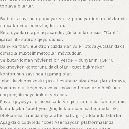
toplaya bilərlər.
Bu bahis saytında populyar və az populyar idman növlərinin
nəticələrini proqnozlaşdırıram.
Belə oyunları tapmaq asandır, çünki onlar xüsusi “Canlı”
işarəsi ilə sətirdə qeyd olunur.
Bank kartları, elektron cüzdanlar və kriptovalyutalar daxil
olmaqla müxtəlif metodlar mövcuddur.
Və bütün idman növlərini bir yerdə – dünyanın TOP 10
bukmeyker kontoruna daxil olan 1xBet bukmeker
kontorunun saytında tapmaq olar.
1xbet kazinomuzdakı şəxsi hesabınız sizə ödənişlər etməyə,
yoxlamadan keçməyə və ya mövcud bonusların ölçüsünü
dəqiqləşdirməyə imkan verəcək.
Sayta qeydiyyat prosesi sadə və qısa zamanda tamamlanır.
İstifadəçilər 1xbet yeni giriş linklərindən istifadə edərək,
bloklanma halında sayta alternativ giriş əldə edə bilərlər.
Aşağıdakı cədvəldə 1xbet Azerbaycan platformasında