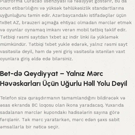
Platforma Curacao lisenziyası ilə fəaliyyət göstərir, bu da
onun etibarlılığını və yüksək təhlükəsizlik standartlarına
uyğunluğunu təmin edir. Azərbaycandakı istifadəçilər üçün
1xBet AZ, brauzeri açmağa ehtiyac olmadan mərclər etmək
və oyunlar oynamaq imkanı verən mobil tətbiq təklif edir.
Tətbiqi rəsmi saytdan 1xbet az indir linki ilə yükləmək
mümkündür. Tətbiqi 1xbet yukle edərək, yalnız rəsmi sayt
vasitəsilə deyil, həm də yeni giriş vasitəsilə istənilən vaxt
oyunlara giriş əldə edə bilərsiniz.
Bet-də Qeydiyyat – Yalnız Mərc
Həvəskarları Üçün Uğurlu Həll Yolu Deyil
Telefon sizə quraşdırmanın tamamlandığını bildirəcək və
əsas ekranda BC loqosu olan ikona yaradacaq. Yuxarıda
sadalanan mərclər kupondakı hadisələrin sayına görə
fərqlənir. Tək mərc yaratarkən, mərc edən şəxs sabit
əmsallarla bir nəticə seçir.