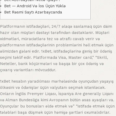
Bet — Android Və İos Üçün Yüklə
Bet Rəsmi Saytı Azərbaycanda
Platformanın istifadəçiləri, 24/7 əlaqə saxlamaq üçün daim
hazır olan müştəri dəstəyi tərəfindən dəstəklənir. Müştəri
xidmətləri, müraciətlərə tez və ətraflı cavab verir və
platformanın istifadəçilərinin problemlərini həll etmək üçün
əlimizdən gələni edir. 1xBet, istifadəçilərinə geniş bir ödəniş
seçimi təklif edir. Platformada Visa, Master card,” “Skrill,
Neteller, bank köçürmələri və başqa bir çox ödəniş və
çıxarış variantları mövcuddur.
1xBet hesabın yaradılması mərhələsində oyunçudan yaşayış
ölkəsini və ödənişlər üçün valyutanı seçmək istəniləcək.
Onların İngilis Premyer Liqası, İspaniya Are generally Liqanı
və Alman Bundesliga kimi Avropanın bütün əsas ayaqları va.
Oyunçular bu bonusları əldə etmək və” “istifadə etmək üçün
tələbləri başa düşmək üçün həmişə şərtləri oxumalıdırlar.