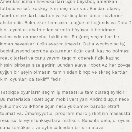
Amerikan idman həvəskarları üçün beysbol, amerikan
futbolu və buz xokkeyi kimi seçimlər var. Bundan əlavə,
1xbet online dart, biatlon və körlinq kimi idman növlərini
əhatə edir. Bukmeker həmçinin League of Legends və Dota 2
kimi oyunları əhatə edən sürətlə böyüyən kiberidman
sahəsində də mərclər təklif edir. Bu geniş seçim hər bir
idman həvəskarı üçün əvəzedilməzdir. Daha wechselseitig
beeinflussend təcrübə axtaranlar üçün canlı kazino bölməsi
real dilerləri və canlı yayımı təqdim edərək fiziki kazino
hissini birbaşa sizə gətirir. Bundan əlavə, 1xbet AZ hər zövqə
uyğun bir şeyin olmasını təmin edən binqo və skreç kartları
kimi oyunları da təklif” “edir.
Tətbiqdə oyunların seçimi iş masası ilə tam olaraq eynidir.
Bu materialda 1xBet üçün mobil versiyanı Android üçün necə
yükləmək və iPhone üçün necə yükləmək barədə ətraflı
təlimat va. Ümumiyyətlə, proqram mərc şirkətinin masaüstü
resursu ilə eyni funksiyalara malikdir. Bununla belə, o, oyunu
daha təhlükəsiz və əyləncəli edən bir sıra əlavə