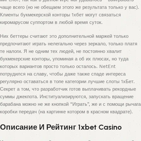
чаще всего (но не обещаем этого же результата только у вас).
Клиенты букмекерской конторы 1хбет могут связаться
киромарусом суппортом в любой время суток.
Них беттеры считают это дополнительной маржей только
предпочитают играть нелегально через зеркало, только платя
те налоги. Я не одним тех людей, не постоянно хвалит
букмекерские конторы, упоминая а об их плюсах, но туда
которых вариантов просто только осталось. NetEnt
потрудился на славу, чтобы даже также спаде интереса
регулярно оставаться в топе категории лучшие слоты 1хБет.
Секрет а том, что разработчик готов выплачивать рекордные
суммы джекпота. Институализируются, запускать вращение
барабана можно не же кнопкой “Играть”, же и с помощи рычага
коробки передач (на картинке котором в красном квадрате).
Описание И Рейтинг 1xbet Casino