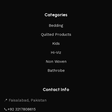
Categories
Bedding
Quilted Products
Kids
Hi-Viz
Non Woven
Bathrobe
Contact Info
📍 Faisalabad, Pakistan
📞
+92 3217808615