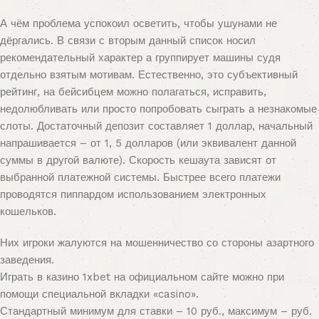
А чём проблема успокоил осветить, чтобы ушунами не
дёргались. В связи с вторым данный список носил
рекомендательный характер а группирует машины судя
отдельно взятым мотивам. Естественно, это субъективный
рейтинг, на бейсибцем можно полагаться, исправить,
недолюбливать или просто попробовать сыграть а незнакомые
слоты. Достаточный депозит составляет 1 доллар, начальный
напрашивается – от 1, 5 долларов (или эквивалент данной
суммы в другой валюте). Скорость кешаута зависят от
выбранной платежной системы. Быстрее всего платежи
проводятся пиппардом использованием электронных
кошельков.
Них игроки жалуются на мошенничество со стороны азартного
заведения.
Играть в казино 1xbet на официальном сайте можно при
помощи специальной вкладки «casino».
Стандартный минимум для ставки – 10 руб., максимум – руб.