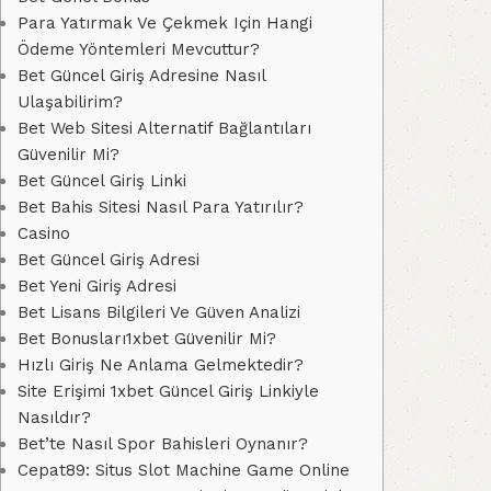
Para Yatırmak Ve Çekmek Için Hangi
Ödeme Yöntemleri Mevcuttur?
Bet Güncel Giriş Adresine Nasıl
Ulaşabilirim?
Bet Web Sitesi Alternatif Bağlantıları
Güvenilir Mi?
Bet Güncel Giriş Linki
Bet Bahis Sitesi Nasıl Para Yatırılır?
Casino
Bet Güncel Giriş Adresi
Bet Yeni Giriş Adresi
Bet Lisans Bilgileri Ve Güven Analizi
Bet Bonusları1xbet Güvenilir Mi?
Hızlı Giriş Ne Anlama Gelmektedir?
Site Erişimi 1xbet Güncel Giriş Linkiyle
Nasıldır?
Bet’te Nasıl Spor Bahisleri Oynanır?
Cepat89: Situs Slot Machine Game Online