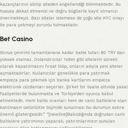
kazançlarının silinip siteden engellendiği bilinmektedir. Bu
hususa dikkat etmenizi ve doğru bilgilerle kayıt olmanızı
önermekteyiz. Bazı siteler istemese de çoğu site KYC onayı
ile para çekmeyi zorunlu tutmaktadır.
Bet Casino
Bonus çevirimi tamamlanana kadar bahis tutarı 80 TRY dan
yüksek olamaz. Dolandırıcılar 1xBet gibi sitelerin sürekli
olarak kapatılmasını fırsat bilip, onların adıyla yeni siteler
açmaktadırlar. Kullanıcılar genellikle para yatırmak
empieza para çekmek için banka kartlarını empieza
elektronik cüzdanları seçerler. Şirket bir lisans altında yasal
faaliyetlerde bulunmakta ve Türkiye’den oyuncu kabul
etmektedir. Hem bahis oranları hem de canlı bahislere olan
katılmasın üstünlükle biçimde sunulması bu durumun sobre
önemli göstergesidir.” “[newline]Bakıldığında doğrudan canlı
bahislere yatırımınızı yaparak, yatırımlarınızın sunulan