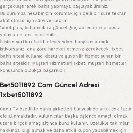
gerçekleştirerek bahis yapmaya başlayabilirsiniz.
Bu durumda hesabınızın korumak için belli bir süre tekrar
aktif olması için süre verilebilir.
1xbet giriş, kullanıcılara güncel giriş adreslerini e-posta
yoluyla de uma bildirebilir.
İkisinin şartları farklı olmasından, hangisini almak
istiyorsanız, ona göre hareket etmeniz gerekecek. 1xbet
bahis sitesi kullanıcı dostu ve güvenilir hizmet sunan bir
bahis sitesidir. Müşteri Hizmetleri 1xbet, müşteri hizmetleri
konusunda oldukça başarılıdır.
Bet5011892 Com Güncel Adresi
1xbet5011892
Canlı TV özellikle bahis şirketleri bünyesinde artık çok fazla
ele alınmaktadır. Kullanıcılar başka eğlence amaçlı olmak
üzere birçok amaç altında bunu kullanır. Özellikle takımlar
hakkında bilgi almak ve daha etkili kupon yapabilmek için