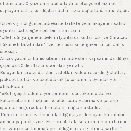
etkeni olur. O yüzden mobil odaklı profesyonel hizmet
sağlayan bahis kuruluşları daha fazla değerlendirilmektedir.
Üstelik şimdi güncel adresi ile birlikte yeni hikayeleri sahip
oyunlar daha eğlenceli bir fırsat tanır.
1xBet, dünya genelindeki milyonlarca kullanıcısı ve Curacao
hükümeti tarafından” “verilen lisansı ile güvenilir bir bahis
sitesidir.
Ancak yabancı bahis sitelerinin adresleri kapsamında dünya
çapında 20’den fazla spor dalı yer alır.
Bu oyunlar arasında klasik slotlar, video recording slotlar,
jackpot slotlar ve özel olarak tasarlanmış oyunlar yer
almaktadır.
1xBet, çeşitli ödeme yöntemlerini desteklemekte ve
kullanıcılarının hızlı bir şekilde para yatırma ve çekme
işlemlerini gerçekleştirmelerini sağlamaktadır.
Tüm bunların devamında kaldığınız yerden oyun katılımını
anında yapabilirsiniz. En son olarak ise arama motorlarının
her zaman kullanıma açık olduğunu ifade etmek şarttır.