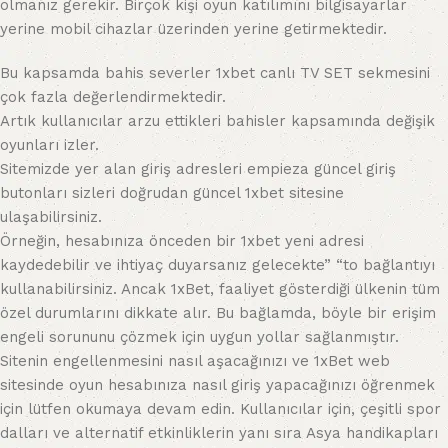
olmanız gerekir. Birçok kişi oyun katılımını bilgisayarlar
yerine mobil cihazlar üzerinden yerine getirmektedir.
Bu kapsamda bahis severler 1xbet canlı TV SET sekmesini
çok fazla değerlendirmektedir.
Artık kullanıcılar arzu ettikleri bahisler kapsamında değişik
oyunları izler.
Sitemizde yer alan giriş adresleri empieza güncel giriş
butonları sizleri doğrudan güncel 1xbet sitesine
ulaşabilirsiniz.
Örneğin, hesabınıza önceden bir 1xbet yeni adresi
kaydedebilir ve ihtiyaç duyarsanız gelecekte” “to bağlantıyı
kullanabilirsiniz. Ancak 1xBet, faaliyet gösterdiği ülkenin tüm
özel durumlarını dikkate alır. Bu bağlamda, böyle bir erişim
engeli sorununu çözmek için uygun yollar sağlanmıştır.
Sitenin engellenmesini nasıl aşacağınızı ve 1xBet web
sitesinde oyun hesabınıza nasıl giriş yapacağınızı öğrenmek
için lütfen okumaya devam edin. Kullanıcılar için, çeşitli spor
dalları ve alternatif etkinliklerin yanı sıra Asya handikapları