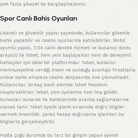
pek fazla şikayet ile karşılaşmazsınız.
Spor Canlı Bahis Oyunları
Lisanslı ve güvenilir yapısı sayesinde, kullanıcılar güvenle
bahis yapabilir ve casino oyunlarına katılabilirler. Mobil
uyumlu yapısı, 7/24 canlı destek hizmeti ve kullanıcı dostu
arayüzü ile 1xbet, hem yeni başlayanlar hem de deneyimli
bahisçiler için ideal bir platformdur. 1xbet, kullanıcı
memnuniyetine verdiği önem ve sunduğu avantajlı fırsatlarla
online bahis empieza casino dünyasında öne çıkmaktadır.
Kullanıcılar, birkaç basit adımda 1xbet hesabını
oluşturabilirler. 1xbet, yeni üyelerine özel hoş geldin
bonusları sunarak ilk bahislerinde avantaj sağlamalarına
olanak tanır. 1xbet üyelik işlemi sırasında doğru bilgiler
vermek önemlidir, çünkü hesap doğrulama işlemleri bu
bilgilerle gerçekleştirilir.
Hatta çoğu durumda bu tarz bir girişim yapan üyenin