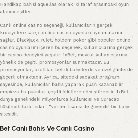
Handikap bahisi aquellas olarak iki taraf arasındaki oyun
alanını eşitler.
Canlı online casino seçeneği, kullanıcıların gerçek
krupiyelere karşı on line casino oyunları oynamalarını
sağlar. Blackjack, rulet, holdem poker gibi popüler online
casino oyunlarını içeren bu seçenek, kullanıcılarına gerçek
bir casino deneyimi yaşatır. 1xBet, mevcut kullanıcılarına
yönelik de çeşitli promosyonlar sunmaktadır. Bu
promosyonlar, özellikle belirli bahislerde ve özel günlerde
geçerli olmaktadır. Ayrıca, sitedeki sadakat programı
sayesinde, kullanıcılar bahis yaparak puan kazanabilir
empieza bu puanları çeşitli ödüllere dönüştürebilir. 1xBet,
dünya genelindeki milyonlarca kullanıcısı ve Curacao
hükümeti tarafından” “verilen lisansı ile güvenilir bir bahis
sitesidir.
Bet Canlı Bahis Ve Canlı Casino