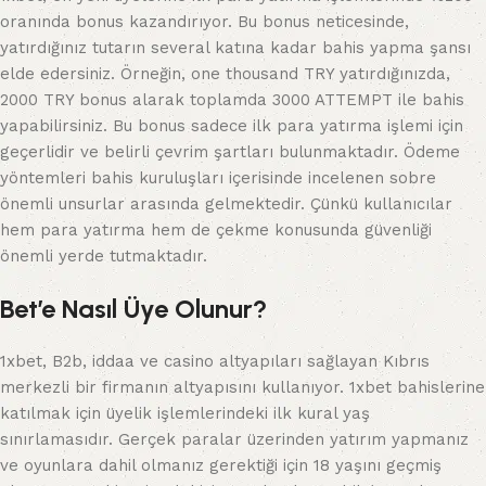
oranında bonus kazandırıyor. Bu bonus neticesinde,
yatırdığınız tutarın several katına kadar bahis yapma şansı
elde edersiniz. Örneğin, one thousand TRY yatırdığınızda,
2000 TRY bonus alarak toplamda 3000 ATTEMPT ile bahis
yapabilirsiniz. Bu bonus sadece ilk para yatırma işlemi için
geçerlidir ve belirli çevrim şartları bulunmaktadır. Ödeme
yöntemleri bahis kuruluşları içerisinde incelenen sobre
önemli unsurlar arasında gelmektedir. Çünkü kullanıcılar
hem para yatırma hem de çekme konusunda güvenliği
önemli yerde tutmaktadır.
Bet’e Nasıl Üye Olunur?
1xbet, B2b, iddaa ve casino altyapıları sağlayan Kıbrıs
merkezli bir firmanın altyapısını kullanıyor. 1xbet bahislerine
katılmak için üyelik işlemlerindeki ilk kural yaş
sınırlamasıdır. Gerçek paralar üzerinden yatırım yapmanız
ve oyunlara dahil olmanız gerektiği için 18 yaşını geçmiş