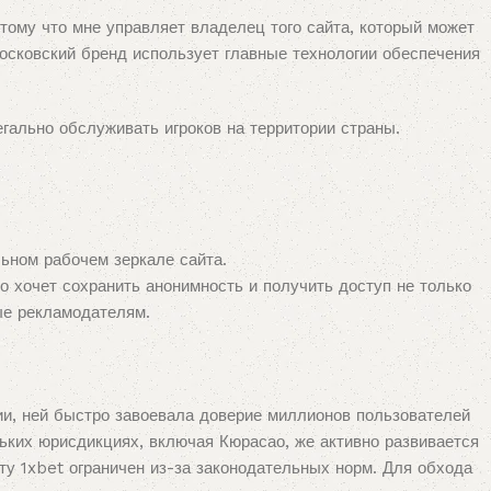
отому что мне управляет владелец того сайта, который может
московский бренд использует главные технологии обеспечения
егально обслуживать игроков на территории страны.
ьном рабочем зеркале сайта.
о хочет сохранить анонимность и получить доступ не только
ые рекламодателям.
ии, ней быстро завоевала доверие миллионов пользователей
ких юрисдикциях, включая Кюрасао, же активно развивается
у 1xbet ограничен из-за законодательных норм. Для обхода