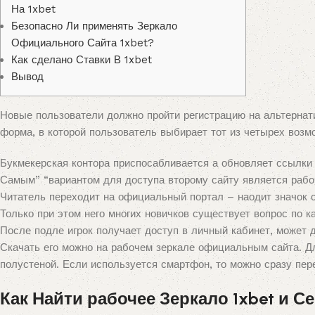
На 1xbet
Безопасно Ли применять Зеркало
Официального Сайта 1xbet?
Как сделано Ставки В 1xbet
Вывод
Новые пользователи должно пройти регистрацию на альтернати
форма, в которой пользователь выбирает тот из четырех возм
Букмекерская контора приспосабливается а обновляет ссылки 
Самым” “вариантом для доступа второму сайту является рабо
Читатель переходит на официальный портал – наодит значок с
Только при этом него многих новичков существует вопрос по 
После подле игрок получает доступ в личный кабинет, может д
Скачать его можно на рабочем зеркале официальным сайта. Дл
полустеной. Если используется смартфон, то можно сразу пере
Как Найти рабочее Зеркало 1xbet и С