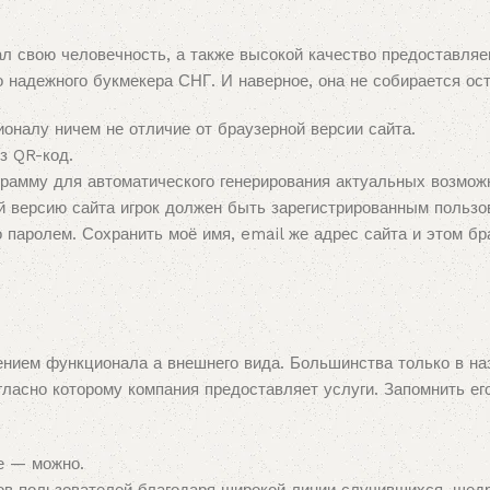
л свою человечность, а также высокой качество предоставля
о надежного букмекера СНГ. И наверное, она не собирается ос
оналу ничем не отличие от браузерной версии сайта.
з QR-код.
грамму для автоматического генерирования актуальных возмож
 версию сайта игрок должен быть зарегистрированным пользов
о паролем. Сохранить моё имя, email же адрес сайта и этом 
нием функционала а внешнего вида. Большинства только в наз
ласно которому компания предоставляет услуги. Запомнить ег
ме — можно.