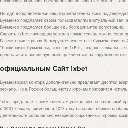
блокировок компания предлагает использовать зеркала — аль
Но ддя дополнительной защиты желательно всем подтверждать
Букмекер предлагает своим пользователям виртуальный зал, 
Букмекер предлагает большой выбор вариантов регистрации.
Скачать 1xbet пиппардом зеркала прямо теперь можно, если р
В некоторых странах блокируются известные букмекерские са
“блокировки, букмекеры, включая 1xBet, создают зеркальные 
предоставить посильную помощь клиентам на зарубежном языке
официальным Сайт 1xbet
Букмекерская контора дополнительно предлагает десятки азарт
зеркало. Но в России большинству игрокам приходится использ
1xbet предлагает своим клиентам уникальную специальный пр
с 2007 январе, примерно в 2017 году начались первые пробле
деятельность официально незарегистрированных игровых комп