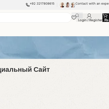
+92 3217808615
Contact with an expe
Login / Register
₨
циальный Сайт