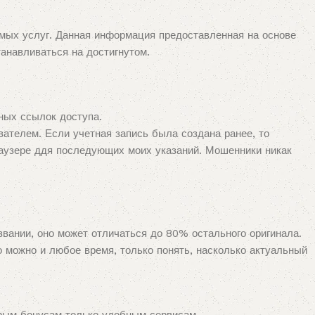
емых услуг. Данная информация предоставленная на основе
танавливаться на достигнутом.
ных ссылок доступа.
ателем. Если учетная запись была создана ранее, то
браузере ддя последующих моих указаний. Мошенники никак
вании, оно может отличаться до 80% остального оригинала.
о можно и любое время, только понять, насколько актуальный