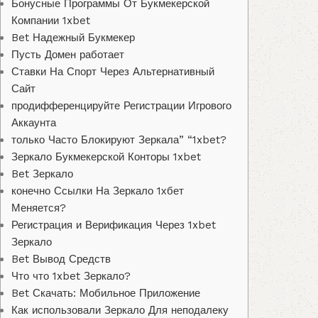
Бонусные Программы От Букмекерской
Компании 1xbet
Bet Надежный Букмекер
Пусть Домен работает
Ставки На Спорт Через Альтернативный
Сайт
продифференцируйте Регистрации Игрового
Аккаунта
только Часто Блокируют Зеркала” “1xbet?
Зеркало Букмекерской Конторы 1xbet
Bet Зеркало
конечно Ссылки На Зеркало 1хбет
Меняется?
Регистрация и Верификация Через 1xbet
Зеркало
Bet Вывод Средств
Что что 1xbet Зеркало?
Bet Скачать: Мобильное Приложение
Как использовали Зеркало Для неподалеку