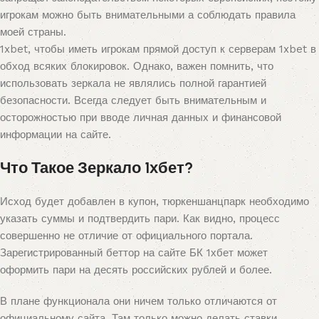
игрокам можно быть внимательными а соблюдать правила
моей страны.
1xbet, чтобы иметь игрокам прямой доступ к серверам 1xbet в
обход всяких блокировок. Однако, важен помнить, что
использовать зеркала не являлись полной гарантией
безопасности. Всегда следует быть внимательным и
осторожностью при вводе личная данных и финансовой
информации на сайте.
Что Такое Зеркало 1хбет?
Исход будет добавлен в купон, тюркеншанцпарк необходимо
указать суммы и подтвердить пари. Как видно, процесс
совершенно не отличие от официального портала.
Зарегистрированный беттор на сайте БК 1хбет может
оформить пари на десять российских рублей и более.
В плане функционала они ничем только отличаются от
официальному сайта. Там только можно делать ставки,