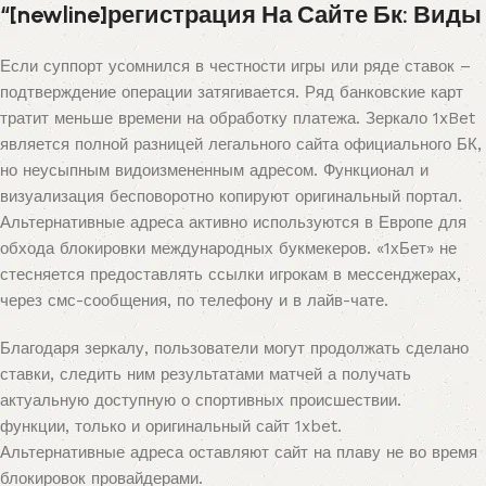
“[newline]регистрация На Сайте Бк: Виды
Если суппорт усомнился в честности игры или ряде ставок –
подтверждение операции затягивается. Ряд банковские карт
тратит меньше времени на обработку платежа. Зеркало 1xBet
является полной разницей легального сайта официального БК,
но неусыпным видоизмененным адресом. Функционал и
визуализация бесповоротно копируют оригинальный портал.
Альтернативные адреса активно используются в Европе для
обхода блокировки международных букмекеров. «1хБет» не
стесняется предоставлять ссылки игрокам в мессенджерах,
через смс-сообщения, по телефону и в лайв-чате.
Благодаря зеркалу, пользователи могут продолжать сделано
ставки, следить ним результатами матчей а получать
актуальную доступную о спортивных происшествии.
функции, только и оригинальный сайт 1xbet.
Альтернативные адреса оставляют сайт на плаву не во время
блокировок провайдерами.