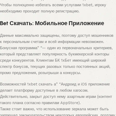
Чтобы полноценно избегать всеми услугами 1xbet, игроку
необходимо проходит полную регистрацию.
Bet Скачать: Мобильное Приложение
Данные максимально защищены, поэтому доступ мошенников
к персональным счетам и всей информации невозможен.
Бонусная программа” “— один из первоначальных критериев,
который представляет популярность букмекерской конторы
среди конкурентов. Клиентам БК 1хБет имеющий широкий
спектр бонусов, текущих разовых только постоянных акций,
промо предложения, розыгрыши а конкурсы.
Возможностей 1xbet скачать а” “Андроид и iOS приложение
делает платформу доступные в любом хагосом.
Действительно, закрыт доступ нему азартным играм (контент
такого плана согласно правилам AppStore).
Также стоит важно, что использование зеркала может быть
запрещал законодательством некоторых европейских, поэтому