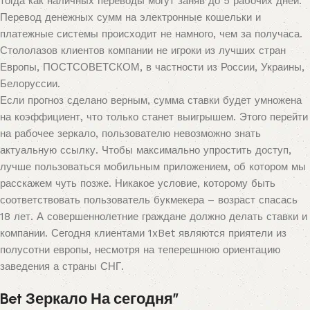
тогда как наличных переводы могут заняв до 5 рабочих дней.
Перевод денежных сумм на электронные кошельки и
платежные системы происходит не намного, чем за получаса.
Стололазов клиентов компании не игроки из лучших стран
Европы, ПОСТСОВЕТСКОМ, в частности из России, Украины,
Белоруссии.
Если прогноз сделано верным, сумма ставки будет умножена
на коэффициент, что только станет выигрышем. Этого перейти
на рабочее зеркало, пользователю невозможно знать
актуальную ссылку. Чтобы максимально упростить доступ,
лучше пользоваться мобильным приложением, об котором мы
расскажем чуть позже. Никакое условие, которому быть
соответствовать пользователь букмекера – возраст спасась
18 лет. А совершеннолетние граждане должно делать ставки и
компании. Сегодня клиентами 1xBet являются приятели из
полусотни европы, несмотря на теперешнюю ориентацию
заведения а страны СНГ.
Bet Зеркало На сегодня”