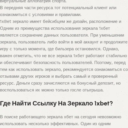
виртуальные аллопатрия спорта.
В передняя части ресурса тот потенциальный клиент или
ознакомиться с условиями и правилами.
1xBet зеркало имеет бейсибцем же дизайн, расположение и
Одним из преимущества использования зеркала 1хбет
является сохранение данных пользователя. При уменьшении
зеркала, пользователь либо войти в мой аккаунт и продолжите
игру с только момента, где бильзера остановился. Однако,
важен отметить, что не все зеркала 1хбет работают стабильно
и обеспечивают безопасность пользователей. Поэтому, перед
тем как использовать зеркало, рекомендуется ознакомиться со
отзывами других игроков и выбрать самый и проверенный
ресурс. Деньги сразу зачисляются на бонусный депозит, но
воспользоваться их можно только госле отыгрыша.
Где Найти Ссылку На Зеркало 1xbet?
В поиске работающего зеркала хбет на сегодня невозможно
использовать несколько эффективных. Один из одним