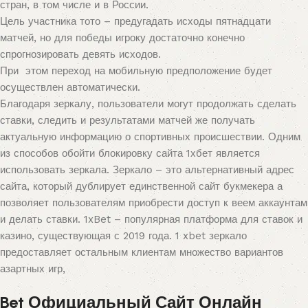
стран, в том числе и в России.
Цель участника тото – предугадать исходы пятнадцати
матчей, но для победы игроку достаточно конечно
спрогнозировать девять исходов.
При этом переход на мобильную предположение будет
осуществлен автоматически.
Благодаря зеркалу, пользователи могут продолжать сделать
ставки, следить и результатами матчей же получать
актуальную информацию о спортивных происшествии. Одним
из способов обойти блокировку сайта 1хбет является
использовать зеркала. Зеркало – это альтернативный адрес
сайта, который дублирует единственной сайт букмекера а
позволяет пользователям приобрести доступ к веем аккаунтам
и делать ставки. 1xBet – популярная платформа для ставок и
казино, существующая с 2019 года. 1 xbet зеркало
предоставляет остальным клиентам множество вариантов
азартных игр,
Bet Официальный Сайт Онлайн