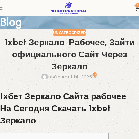
0
Blog
UNCATEGORIZED
1xbet Зеркало ️ Рабочее, Зайти
официального Сайт Через
Зеркало
0
nb
On April 14, 2025
1хбет Зеркало Сайта рабочее
На Сегодня Скачать 1xbet
Зеркало