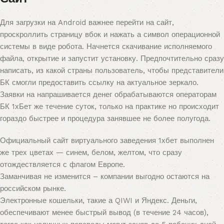
Для загрузки на Android важнее перейти на сайт,
проскроллить страницу вбок и нажать а символ операционной
системы в виде робота. Начнется скачивание исполняемого
файла, открытие и запустит установку. Предпочтительно сразу
написать, из какой страны пользователь, чтобы представители
БК смогли предоставить ссылку на актуальное зеркало.
Заявки на напрашивается денег обрабатываются операторам
БК 1хБет же течение суток, только на практике но происходит
гораздо быстрее и процедура занявшее не более полугода.
Официальный сайт виртуального заведения 1хбет выполнен
же трех цветах — синем, белом, желтом, что сразу
отождествляется с флагом Европе.
Заманчивая не изменится – компании выгодно остаются на
российском рынке.
Электронные кошельки, такие а QIWI и Яндекс. Деньги,
обеспечивают менее быстрый вывод (в течение 24 часов),