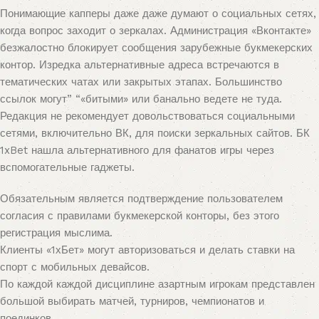
Понимающие капперы даже даже думают о социальных сетях,
когда вопрос заходит о зеркалах. Администрация «Вконтакте»
безжалостно блокирует сообщения зарубежные букмекерских
контор. Изредка альтернативные адреса встречаются в
тематических чатах или закрытых этапах. Большинство
ссылок могут” “«битыми» или банально ведете не туда.
Редакция не рекомендует довольствоваться социальными
сетями, включительно ВК, для поиски зеркальных сайтов. БК
1xBet нашла альтернативного для фанатов игры через
вспомогательные гаджеты.
Обязательным является подтверждение пользователем
согласия с правилами букмекерской конторы, без этого
регистрация мыслима.
Клиенты «1хБет» могут авторизоваться и делать ставки на
спорт с мобильных девайсов.
По каждой каждой дисциплине азартным игрокам представлен
большой выбирать матчей, турниров, чемпионатов и
поединков.