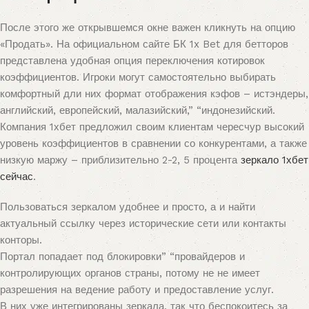
После этого же открывшемся окне важен кликнуть на опцию
«Продать». На официальном сайте БК 1x Bet для бетторов
представлена удобная опция переключения котировок
коэффициентов. Игроки могут самостоятельно выбирать
комфортный дли них формат отображения кэфов – истэндеры,
английский, европейский, малазийский,” “индонезийский.
Компания 1хбет предложил своим клиентам чересчур высокий
уровень коэффициентов в сравнении со конкурентами, а также
низкую маржу – приблизительно 2-2, 5 процента
зеркало 1хбет
сейчас
.
Пользоваться зеркалом удобнее и просто, а и найти
актуальный ссылку через исторические сети или контакты
конторы.
Портал попадает под блокировки” “провайдеров и
контролирующих органов страны, потому не не имеет
разрешения на ведение работу и предоставление услуг.
В них уже интегрированы зеркала, так что беспокоитесь за