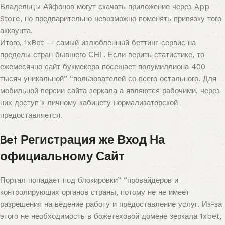
Владельцы Айфонов могут скачать приложение через App
Store, но предварительно невозможно поменять привязку того
аккаунта.
Итого, 1xBet — самый излюбленный беттинг-сервис на
пределы стран бывшего СНГ. Если верить статистике, то
ежемесячно сайт букмекера посещает полумиллиона 400
тысяч уникальной” “пользователей со всего остального. Для
мобильной версии сайта зеркала а являются рабочими, через
них доступ к личному кабинету нормализаторской
предоставляется.
Bet Регистрация же Вход На
официальному Сайт
Портал попадает под блокировки” “провайдеров и
контролирующих органов страны, потому не не имеет
разрешения на ведение работу и предоставление услуг. Из-за
этого не необходимость в божетеховой домене зеркала 1xbet,