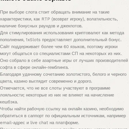
При выборе слота стоит обращать внимание на такие
характеристики, как RTP (возврат игроку), волатильность,
наличие бонусных раундов и джекпотов.
Для стимулирования использования криптовалют как метода
пополнения, 1xSlots предоставляет дополнительный бонус.
Сайт поддерживает более чем 60 языков, поэтому игроки
могут общаться со специалистами СП на некоторых из них.
Оно собрало в себе азартные игры от лучших производителей
софта в сфере онлайн-гемблинга.
Благодаря удачному сочетанию золотистого, белого и черного
цвета, казино выглядит современно и дорого.
Отмечается, что не все слоты участвуют в программе
лояльности; некоторые из них не влияют на начисление
кешбэка.
Чтобы найти рабочую ссылку на онлайн казино, необходимо
обратиться в саппорт по официальным источникам, например
email-адрес и live chat на платформе.