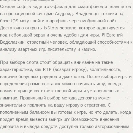
Создан софт в виде apk-файла для смартфонов и планшетов
на операционной системе Андроид. Владельцы техники на
базе IOS могут войти в профиль через мобильный сайт.
Достаточно открыть 1xSlots зеркало, которое адаптируется
под небольшой экран и очень удобен для игры. Я Евгений
Водолазкин, страстный человек, обладающий способностями к
анализу азартных игр, писательству и казино.
При выборе слота стоит обращать внимание на такие
характеристики, как RTP (возврат игроку), волатильность,
наличие бонусных раундов и джекпотов. После выбора игры и
определения размера ставок можно начинать игру, всегда
помня о принципах ответственной игры и установленных
лимитах. Правильный выбор метода депозита может
значительно повлиять на вашу игровую стратегию. С
пополненным балансом вы готовы к игре, но что делать, когда
придет время вывести выигрыш? Возможность внесения
депозита и вывода средств доступна только авторизованным