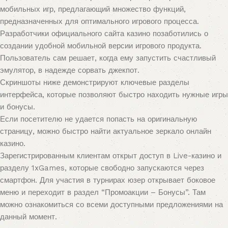
мобильных игр, предлагающий множество функций,
предназначенных для оптимального игрового процесса.
Разработчики официального сайта казино позаботились о
создании удобной мобильной версии игрового продукта.
Пользователь сам решает, когда ему запустить счастливый
эмулятор, в надежде сорвать джекпот.
Скриншоты ниже демонстрируют ключевые разделы
интерфейса, которые позволяют быстро находить нужные игры
и бонусы.
Если посетителю не удается попасть на оригинальную
страницу, можно быстро найти актуальное зеркало онлайн
казино.
Зарегистрированным клиентам открыт доступ в Live-казино и
разделу 1xGames, которые свободно запускаются через
смартфон. Для участия в турнирах юзер открывает боковое
меню и переходит в раздел “Промоакции – Бонусы”. Там
можно ознакомиться со всеми доступными предложениями на
данный момент.