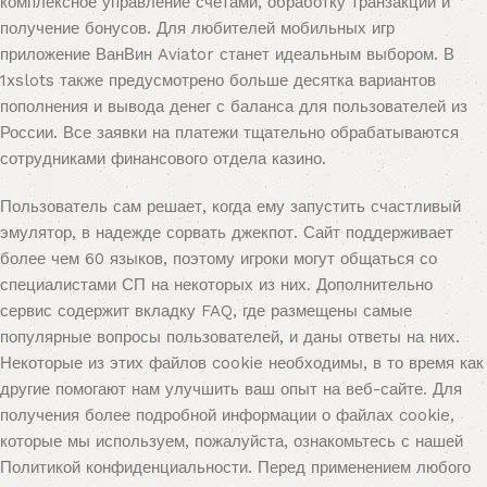
комплексное управление счетами, обработку транзакций и
получение бонусов. Для любителей мобильных игр
приложение ВанВин Aviator станет идеальным выбором. В
1xslots также предусмотрено больше десятка вариантов
пополнения и вывода денег с баланса для пользователей из
России. Все заявки на платежи тщательно обрабатываются
сотрудниками финансового отдела казино.
Пользователь сам решает, когда ему запустить счастливый
эмулятор, в надежде сорвать джекпот. Сайт поддерживает
более чем 60 языков, поэтому игроки могут общаться со
специалистами СП на некоторых из них. Дополнительно
сервис содержит вкладку FAQ, где размещены самые
популярные вопросы пользователей, и даны ответы на них.
Некоторые из этих файлов cookie необходимы, в то время как
другие помогают нам улучшить ваш опыт на веб-сайте. Для
получения более подробной информации о файлах cookie,
которые мы используем, пожалуйста, ознакомьтесь с нашей
Политикой конфиденциальности. Перед применением любого