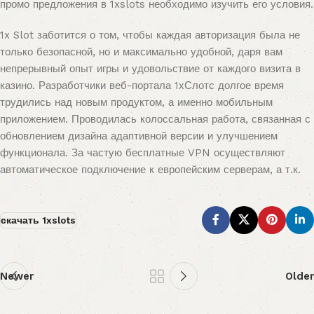
промо предложения в 1xslots необходимо изучить его условия.
1x Slot заботится о том, чтобы каждая авторизация была не
только безопасной, но и максимально удобной, даря вам
непрерывный опыт игры и удовольствие от каждого визита в
казино. Разработчики веб-портала 1хСлотс долгое время
трудились над новым продуктом, а именно мобильным
приложением. Проводилась колоссальная работа, связанная с
обновлением дизайна адаптивной версии и улучшением
функционала. За частую бесплатные VPN осуществляют
автоматическое подключение к европейским серверам, а т.к.
скачать 1xslots
Newer
Older