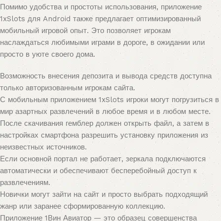
Помимо удобства и простоты использования, приложение
1xSlots для Android также предлагает оптимизированный
мобильный игровой опыт. Это позволяет игрокам
наслаждаться любимыми играми в дороге, в ожидании или
просто в уюте своего дома.
Возможность внесения депозита и вывода средств доступна
только авторизованным игрокам сайта.
С мобильным приложением 1xSlots игроки могут погрузиться в
мир азартных развлечений в любое время и в любом месте.
После скачивания гемблер должен открыть файл, а затем в
настройках смартфона разрешить установку приложения из
неизвестных источников.
Если основной портал не работает, зеркала подключаются
автоматически и обеспечивают бесперебойный доступ к
развлечениям.
Новички могут зайти на сайт и просто выбрать подходящий
жанр или заранее сформированную коллекцию.
Приложение 1Вин Авиатор — это образец совершенства