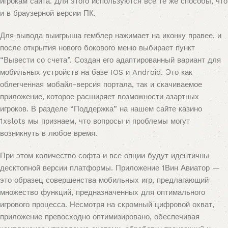
игрокам сайта. Для этого используются все те же способы, что
и в браузерной версии ПК.
Для вывода выигрыша гемблер нажимает на иконку правее, и
после открытия нового бокового меню выбирает пункт
“Вывести со счета”. Создан его адаптированный вариант для
мобильных устройств на базе IOS и Android. Это как
облегченная мобайл-версия портала, так и скачиваемое
приложение, которое расширяет возможности азартных
игроков. В разделе “Поддержка” на нашем сайте казино
1xslots мы признаем, что вопросы и проблемы могут
возникнуть в любое время.
При этом количество софта и все опции будут идентичны
десктопной версии платформы. Приложение 1Вин Авиатор —
это образец совершенства мобильных игр, предлагающий
множество функций, предназначенных для оптимального
игрового процесса. Несмотря на скромный цифровой охват,
приложение превосходно оптимизировано, обеспечивая