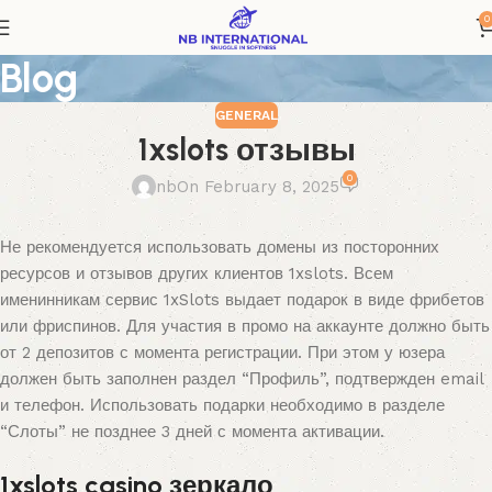
0
Blog
GENERAL
1xslots отзывы
0
nb
On February 8, 2025
Не рекомендуется использовать домены из посторонних
ресурсов и отзывов других клиентов 1xslots. Всем
именинникам сервис 1xSlots выдает подарок в виде фрибетов
или фриспинов. Для участия в промо на аккаунте должно быть
от 2 депозитов с момента регистрации. При этом у юзера
должен быть заполнен раздел “Профиль”, подтвержден email
и телефон. Использовать подарки необходимо в разделе
“Слоты” не позднее 3 дней с момента активации.
1xslots casino зеркало