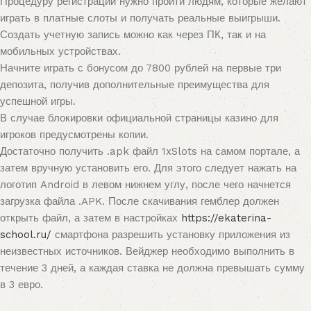
Процедуру регистрации нужно пройти людям, которые желают
играть в платные слоты и получать реальные выигрыши.
Создать учетную запись можно как через ПК, так и на
мобильных устройствах.
Начните играть с бонусом до 7800 рублей на первые три
депозита, получив дополнительные преимущества для
успешной игры.
В случае блокировки официальной страницы казино для
игроков предусмотрены копии.
Достаточно получить .apk файл 1xSlots на самом портале, а
затем вручную установить его. Для этого следует нажать на
логотип Android в левом нижнем углу, после чего начнется
загрузка файла .APK. После скачивания гемблер должен
открыть файл, а затем в настройках
https://ekaterina-
school.ru/
смартфона разрешить установку приложения из
неизвестных источников. Вейджер необходимо выполнить в
течение 3 дней, а каждая ставка не должна превышать сумму
в 3 евро.