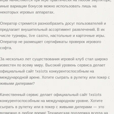
игры начисляются при игре практически на любом эмуляторе,
иные вариации бонусов можно использовать лишь на
некоторых игровых аппаратах.
Оператор стремится разнообразить досуг пользователей и
предлагает внушительный ассортимент развлечений. В их
числе турниры, live casino, настольные и карточные игры.
Оператор не размещает сертификаты проверок игрового
софта.
За несколько лет существования игровой клуб стал широко
известен по всему миру. Высокий уровень сервиса делает
официальный сайт 1xslots конкурентоспособным на
международной арене. Хотите сыграть в рулетку или покер с
живыми дилерами?
Качественный сервис делает официальный сайт 1xslots
конкурентоспособным на международном уровне. Хотите
сыграть в рулетку или в покер с живыми дилерами — это
возможно в любое время! Техническая поддержка всегда на