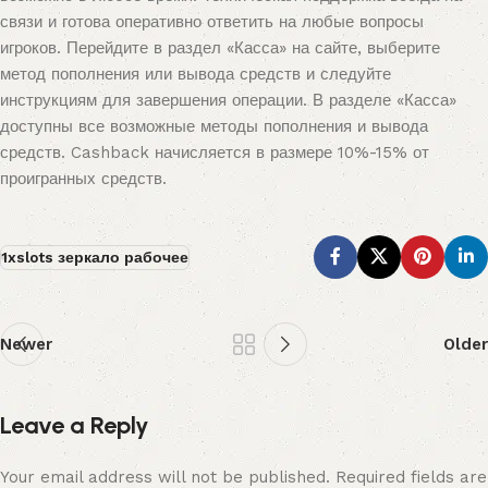
связи и готова оперативно ответить на любые вопросы
игроков. Перейдите в раздел «Касса» на сайте, выберите
метод пополнения или вывода средств и следуйте
инструкциям для завершения операции. В разделе «Касса»
доступны все возможные методы пополнения и вывода
средств. Cashback начисляется в размере 10%-15% от
проигранных средств.
1xslots зеркало рабочее
Newer
Older
Leave a Reply
Your email address will not be published.
Required fields are