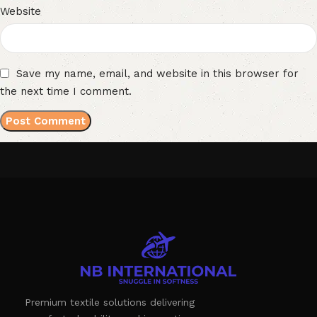
Website
Save my name, email, and website in this browser for
the next time I comment.
Premium textile solutions delivering