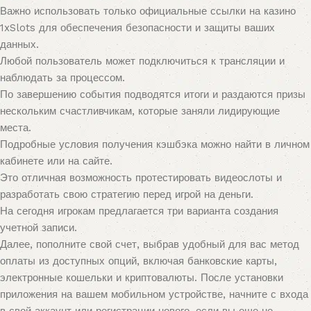
Важно использовать только официальные ссылки на казино
1xSlots для обеспечения безопасности и защиты ваших
данных.
Любой пользователь может подключиться к трансляции и
наблюдать за процессом.
По завершению события подводятся итоги и раздаются призы
нескольким счастливчикам, которые заняли лидирующие
места.
Подробные условия получения кэшбэка можно найти в личном
кабинете или на сайте.
Это отличная возможность протестировать видеослоты и
разработать свою стратегию перед игрой на деньги.
На сегодня игрокам предлагается три варианта создания
учетной записи.
Далее, пополните свой счет, выбрав удобный для вас метод
оплаты из доступных опций, включая банковские карты,
электронные кошельки и криптовалюты. После установки
приложения на вашем мобильном устройстве, начните с входа