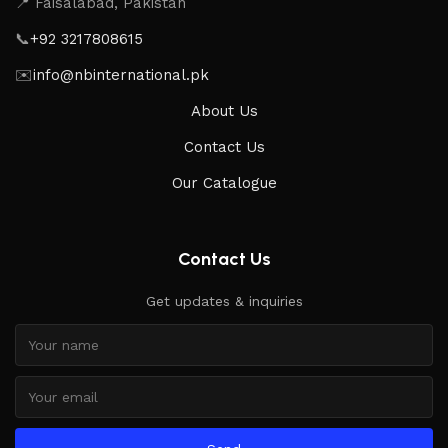
📍 Faisalabad, Pakistan
📞
+92 3217808615
✉️
info@nbinternational.pk
About Us
Contact Us
Our Catalogue
Contact Us
Get updates & inquiries