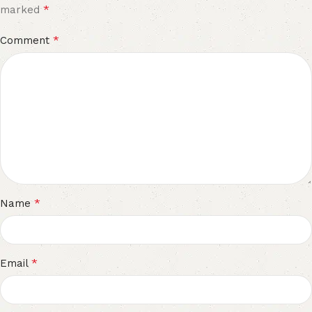
*
marked
*
Comment
*
Name
*
Email