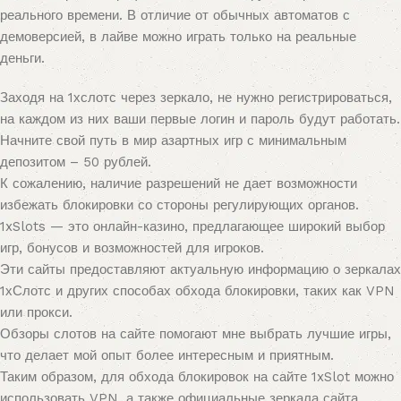
реального времени. В отличие от обычных автоматов с
демоверсией, в лайве можно играть только на реальные
деньги.
Заходя на 1хслотс через зеркало, не нужно регистрироваться,
на каждом из них ваши первые логин и пароль будут работать.
Начните свой путь в мир азартных игр с минимальным
депозитом – 50 рублей.
К сожалению, наличие разрешений не дает возможности
избежать блокировки со стороны регулирующих органов.
1xSlots — это онлайн-казино, предлагающее широкий выбор
игр, бонусов и возможностей для игроков.
Эти сайты предоставляют актуальную информацию о зеркалах
1хСлотс и других способах обхода блокировки, таких как VPN
или прокси.
Обзоры слотов на сайте помогают мне выбрать лучшие игры,
что делает мой опыт более интересным и приятным.
Таким образом, для обхода блокировок на сайте 1xSlot можно
использовать VPN, а также официальные зеркала сайта.