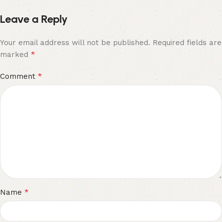
Leave a Reply
Your email address will not be published.
Required fields are
*
marked
*
Comment
*
Name