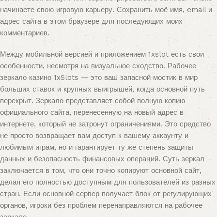
начинаете свою игровую карьеру. Сохранить моё имя, email и
адрес сайта в этом браузере для последующих моих
комментариев.
Между мобильной версией и приложением 1xslot есть свои
особенности, несмотря на визуальное сходство. Рабочее
зеркало казино 1xSlots — это ваш запасной мостик в мир
больших ставок и крупных выигрышей, когда основной путь
перекрыт. Зеркало представляет собой полную копию
официального сайта, перенесенную на новый адрес в
интернете, который не затронут ограничениями. Это средство
не просто возвращает вам доступ к вашему аккаунту и
любимым играм, но и гарантирует ту же степень защиты
данных и безопасность финансовых операций. Суть зеркал
заключается в том, что они точно копируют основной сайт,
делая его полностью доступным для пользователей из разных
стран. Если основной сервер получает блок от регулирующих
органов, игроки без проблем перенаправляются на рабочее