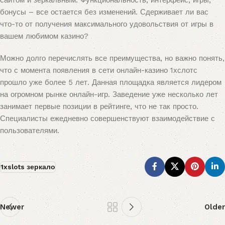
сайтом и зеркальным. Функциональность, интерфейс, игры,
бонусы – все остается без изменений. Сдерживает ли вас
что-то от получения максимального удовольствия от игры в
вашем любимом казино?
Можно долго перечислять все преимущества, но важно понять,
что с момента появления в сети онлайн-казино 1хслотс
прошло уже более 5 лет. Данная площадка является лидером
на огромном рынке онлайн-игр. Заведение уже несколько лет
занимает первые позиции в рейтинге, что не так просто.
Специалисты ежедневно совершенствуют взаимодействие с
пользователями.
1xslots зеркало
Newer
Older