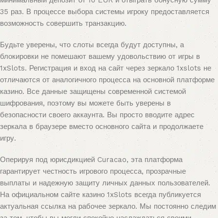
минимальный депозит от 10 EUR и отыграть бонусную сумму
35 раз. В процессе выбора системы игроку предоставляется
возможность совершить транзакцию.
Будьте уверены, что слоты всегда будут доступны, а
блокировки не помешают вашему удовольствию от игры в
1xSlots. Регистрация и вход на сайт через зеркало 1xslots не
отличаются от аналогичного процесса на основной платформе
казино. Все данные защищены современной системой
шифрования, поэтому вы можете быть уверены в
безопасности своего аккаунта. Вы просто вводите адрес
зеркала в браузере вместо основного сайта и продолжаете
игру.
Оперируя под юрисдикцией Curacao, эта платформа
гарантирует честность игрового процесса, прозрачные
выплаты и надежную защиту личных данных пользователей.
На официальном сайте казино 1xSlots всегда публикуется
актуальная ссылка на рабочее зеркало. Мы постоянно следим