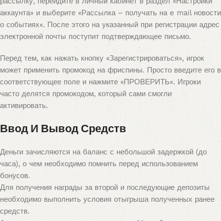
рассылку, перейдите в личный кабинет в раздел «Настройки
аккаунта» и выберите «Рассылка – получать на e mail новости
о событиях«. После этого на указанный при регистрации адрес
электронной почты поступит подтверждающее письмо.
Перед тем, как нажать кнопку «Зарегистрироваться», игрок
может применить промокод на фриспины. Просто введите его в
соответствующее поле и нажмите «ПРОВЕРИТЬ«. Игроки
часто делятся промокодом, который сами смогли
активировать.
Ввод И Вывод Средств
Деньги зачисляются на баланс с небольшой задержкой (до
часа), о чем необходимо помнить перед использованием
бонусов.
Для получения награды за второй и последующие депозиты
необходимо выполнить условия отыгрыша полученных ранее
средств.