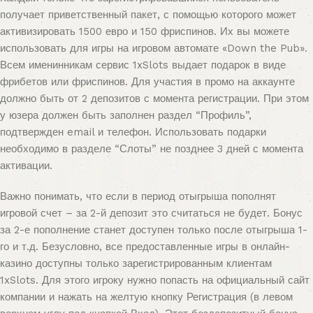
получает приветственный пакет, с помощью которого может
активизировать 1500 евро и 150 фриспинов. Их вы можете
использовать для игры на игровом автомате «Down the Pub».
Всем именинникам сервис 1xSlots выдает подарок в виде
фрибетов или фриспинов. Для участия в промо на аккаунте
должно быть от 2 депозитов с момента регистрации. При этом
у юзера должен быть заполнен раздел “Профиль”,
подтвержден email и телефон. Использовать подарки
необходимо в разделе “Слоты” не позднее 3 дней с момента
активации.
Важно понимать, что если в период отыгрыша пополнят
игровой счет – за 2-й депозит это считаться не будет. Бонус
за 2-е пополнение станет доступен только после отыгрыша 1-
го и т.д. Безусловно, все предоставленные игры в онлайн-
казино доступны только зарегистрированным клиентам
1xSlots. Для этого игроку нужно попасть на официальный сайт
компании и нажать на желтую кнопку Регистрация (в левом