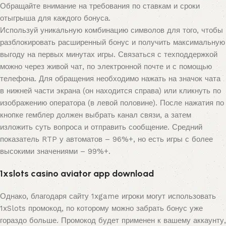
Обращайте внимание на требования по ставкам и сроки
отыгрыша для каждого бонуса.
Используй уникальную комбинацию символов для того, чтобы
разблокировать расширенный бонус и получить максимальную
выгоду на первых минутах игры. Связаться с техподдержкой
можно через живой чат, по электронной почте и с помощью
телефона. Для обращения необходимо нажать на значок чата
в нижней части экрана (он находится справа) или кликнуть по
изображению оператора (в левой половине). После нажатия по
кнопке гемблер должен выбрать канал связи, а затем
изложить суть вопроса и отправить сообщение. Средний
показатель RTP у автоматов – 96%+, но есть игры с более
высокими значениями – 99%+.
1xslots casino aviator app download
Однако, благодаря сайту 1xgame игроки могут использовать
1xSlots промокод, по которому можно забрать бонус уже
гораздо больше. Промокод будет применен к вашему аккаунту,