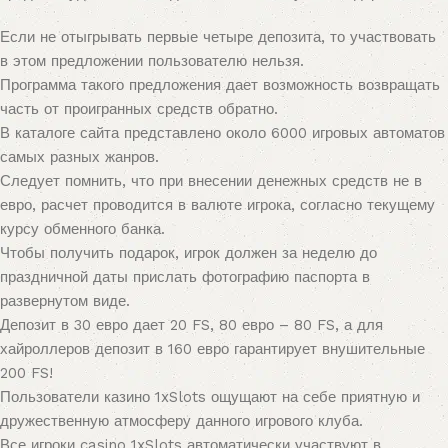
Если не отыгрывать первые четыре депозита, то участвовать
в этом предложении пользователю нельзя.
Программа такого предложения дает возможность возвращать
часть от проигранных средств обратно.
В каталоге сайта представлено около 6000 игровых автоматов
самых разных жанров.
Следует помнить, что при внесении денежных средств не в
евро, расчет проводится в валюте игрока, согласно текущему
курсу обменного банка.
Чтобы получить подарок, игрок должен за неделю до
праздничной даты прислать фотографию паспорта в
развернутом виде.
Депозит в 30 евро дает 20 FS, 80 евро – 80 FS, а для
хайроллеров депозит в 160 евро гарантирует внушительные
200 FS!
Пользователи казино 1xSlots ощущают на себе приятную и
дружественную атмосферу данного игрового клуба.
Все игроки casino 1xSlots автоматически участвуют в