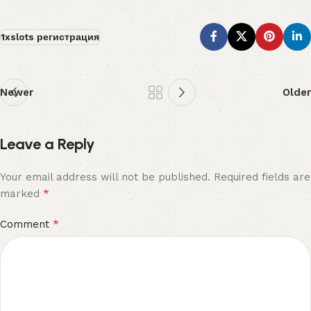
1xslots регистрация
Newer
Older
Leave a Reply
Your email address will not be published.
Required fields are
*
marked
*
Comment