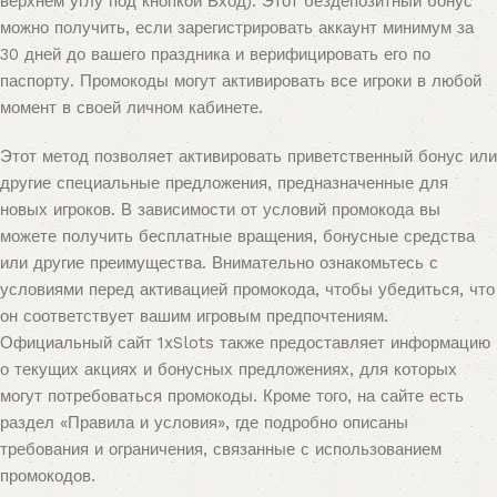
верхнем углу под кнопкой Вход). Этот бездепозитный бонус
можно получить, если зарегистрировать аккаунт минимум за
30 дней до вашего праздника и верифицировать его по
паспорту. Промокоды могут активировать все игроки в любой
момент в своей личном кабинете.
Этот метод позволяет активировать приветственный бонус или
другие специальные предложения, предназначенные для
новых игроков. В зависимости от условий промокода вы
можете получить бесплатные вращения, бонусные средства
или другие преимущества. Внимательно ознакомьтесь с
условиями перед активацией промокода, чтобы убедиться, что
он соответствует вашим игровым предпочтениям.
Официальный сайт 1xSlots также предоставляет информацию
о текущих акциях и бонусных предложениях, для которых
могут потребоваться промокоды. Кроме того, на сайте есть
раздел «Правила и условия», где подробно описаны
требования и ограничения, связанные с использованием
промокодов.