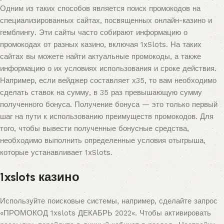
Одним из таких способов является поиск промокодов на
специализированных сайтах, посвященных онлайн-казино и
гемблингу. Эти сайты часто собирают информацию о
промокодах от разных казино, включая 1xSlots. На таких
сайтах вы можете найти актуальные промокоды, а также
информацию о их условиях использования и сроке действия.
Например, если вейджер составляет х35, то вам необходимо
сделать ставок на сумму, в 35 раз превышающую сумму
полученного бонуса. Получение бонуса — это только первый
шаг на пути к использованию преимуществ промокодов. Для
того, чтобы вывести полученные бонусные средства,
необходимо выполнить определенные условия отыгрыша,
которые устанавливает 1xSlots.
1xslots казино
Используйте поисковые системы, например, сделайте запрос
«ПРОМОКОД 1xslots ДЕКАБРЬ 2022«. Чтобы активировать