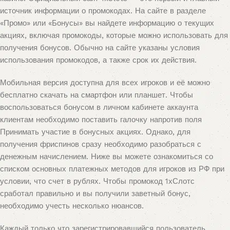
источник информации о промокодах. На сайте в разделе
«Промо» или «Бонусы» вы найдете информацию о текущих
акциях, включая промокоды, которые можно использовать для
получения бонусов. Обычно на сайте указаны условия
использования промокодов, а также срок их действия.
Мобильная версия доступна для всех игроков и её можно
бесплатно скачать на смартфон или планшет. Чтобы
воспользоваться бонусом в личном кабинете аккаунта
клиентам необходимо поставить галочку напротив поля
Принимать участие в бонусных акциях. Однако, для
получения фриспинов сразу необходимо разобраться с
денежным начислением. Ниже вы можете ознакомиться со
списком основных платежных методов для игроков из РФ при
условии, что счет в рублях. Чтобы промокод 1хСлотс
сработал правильно и вы получили заветный бонус,
необходимо учесть несколько нюансов.
Каждый только что зарегистрировавшийся пользователь