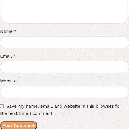
*
Name
*
Email
Website
Save my name, email, and website in this browser for
the next time I comment.