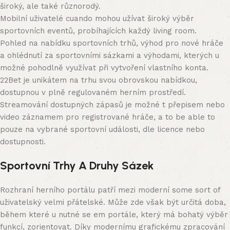
široký, ale také různorodý.
Mobilní uživatelé cuando mohou užívat široký výběr
sportovních eventů, probíhajících každý living room.
Pohled na nabídku sportovních trhů, výhod pro nové hráče
a ohlédnutí za sportovními sázkami a výhodami, kterých u
možné pohodlně využívat při vytvoření vlastního konta.
22Bet je unikátem na trhu svou obrovskou nabídkou,
dostupnou v plně regulovaném herním prostředí.
Streamování dostupných zápasů je možné t přepisem nebo
video záznamem pro registrované hráče, a to be able to
pouze na vybrané sportovní události, dle licence nebo
dostupnosti.
Sportovní Trhy A Druhy Sázek
Rozhraní herního portálu patří mezi moderní some sort of
uživatelský velmi přátelské. Může zde však být určitá doba,
během které u nutné se em portále, který má bohatý výběr
funkcí, zorientovat. Díky modernímu grafickému zpracování