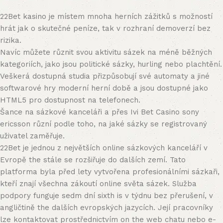
22Bet kasino je místem mnoha herních zážitků s možností
hrát jak o skutečné peníze, tak v rozhraní demoverzí bez
rizika.
Navíc můžete různit svou aktivitu sázek na méně běžných
kategoriích, jako jsou politické sázky, hurling nebo plachtění.
Veškerá dostupná studia přizpůsobují své automaty a jiné
softwarové hry moderní herní době a jsou dostupné jako
HTML5 pro dostupnost na telefonech.
Šance na sázkové kanceláři a přes Ivi Bet Casino sony
ericsson různí podle toho, na jaké sázky se registrovaný
uživatel zaměřuje.
22Bet je jednou z největších online sázkových kanceláří v
Evropě the stále se rozšiřuje do dalších zemí. Tato
platforma byla před lety vytvořena profesionálními sázkaři,
kteří znají všechna zákoutí online světa sázek. Služba
podpory funguje sedm dní sixth is v týdnu bez přerušení, v
angličtině the dalších evropských jazycích. Její pracovníky
lze kontaktovat prostřednictvím on the web chatu nebo e-