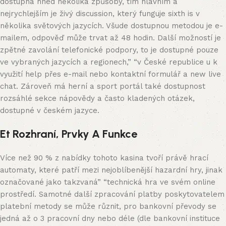
dostupná hned několika způsoby, tím hlavním a
nejrychlejším je živý discussion, který funguje sixth is v
několika světových jazycích. Všude dostupnou metodou je e-
mailem, odpověď může trvat až 48 hodin. Další možností je
zpětné zavolání telefonické podpory, to je dostupné pouze
ve vybraných jazycích a regionech,” “v České republice u k
využití help přes e-mail nebo kontaktní formulář a new live
chat. Zároveň má herní a sport portál také dostupnost
rozsáhlé sekce nápovědy a často kladených otázek,
dostupné v českém jazyce.
Et Rozhraní, Prvky A Funkce
Více než 90 % z nabídky tohoto kasina tvoří právě hrací
automaty, které patří mezi nejoblíbenější hazardní hry, jinak
označované jako takzvaná” “technická hra ve svém online
prostředí. Samotné další zpracování platby poskytovatelem
platební metody se může různit, pro bankovní převody se
jedná až o 3 pracovní dny nebo déle (dle bankovní instituce