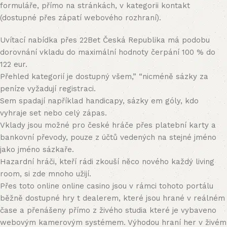
formuláře, přímo na stránkách, v kategorii kontakt
(dostupné přes zápatí webového rozhraní).
Uvítací nabídka přes 22Bet Česká Republika má podobu
dorovnání vkladu do maximální hodnoty čerpání 100 % do
122 eur.
Přehled kategorií je dostupný všem,” “nicméně sázky za
peníze vyžadují registraci.
Sem spadají například handicapy, sázky em góly, kdo
vyhraje set nebo celý zápas.
Vklady jsou možné pro české hráče přes platební karty a
bankovní převody, pouze z účtů vedených na stejné jméno
jako jméno sázkaře.
Hazardní hráči, kteří rádi zkouší něco nového každý living
room, si zde mnoho užijí.
Přes toto online online casino jsou v rámci tohoto portálu
běžně dostupné hry t dealerem, které jsou hrané v reálném
čase a přenášeny přímo z živého studia které je vybaveno
webovým kamerovým systémem. Výhodou hraní her v živém