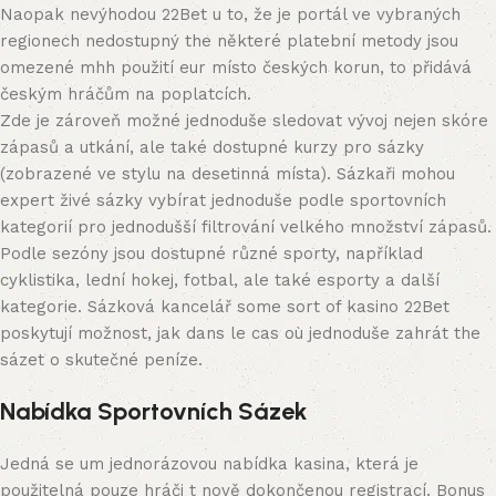
Naopak nevýhodou 22Bet u to, že je portál ve vybraných
regionech nedostupný the některé platební metody jsou
omezené mhh použití eur místo českých korun, to přidává
českým hráčům na poplatcích.
Zde je zároveň možné jednoduše sledovat vývoj nejen skóre
zápasů a utkání, ale také dostupné kurzy pro sázky
(zobrazené ve stylu na desetinná místa). Sázkaři mohou
expert živé sázky vybírat jednoduše podle sportovních
kategorií pro jednodušší filtrování velkého množství zápasů.
Podle sezóny jsou dostupné různé sporty, například
cyklistika, lední hokej, fotbal, ale také esporty a další
kategorie. Sázková kancelář some sort of kasino 22Bet
poskytují možnost, jak dans le cas où jednoduše zahrát the
sázet o skutečné peníze.
Nabídka Sportovních Sázek
Jedná se um jednorázovou nabídka kasina, která je
použitelná pouze hráči t nově dokončenou registrací. Bonus