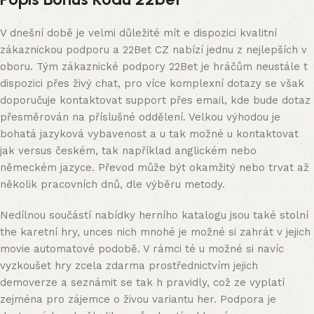
V dnešní době je velmi důležité mít e dispozici kvalitní
zákaznickou podporu a 22Bet CZ nabízí jednu z nejlepších v
oboru. Tým zákaznické podpory 22Bet je hráčům neustále t
dispozici přes živý chat, pro více komplexní dotazy se však
doporučuje kontaktovat support přes email, kde bude dotaz
přesměrován na příslušné oddělení. Velkou výhodou je
bohatá jazyková vybavenost a u tak možné u kontaktovat
jak versus českém, tak například anglickém nebo
německém jazyce. Převod může být okamžitý nebo trvat až
několik pracovních dnů, dle výběru metody.
Nedílnou součástí nabídky herního katalogu jsou také stolní
the karetní hry, unces nich mnohé je možné si zahrát v jejich
movie automatové podobě. V rámci té u možné si navíc
vyzkoušet hry zcela zdarma prostřednictvím jejich
demoverze a seznámit se tak h pravidly, což ze vyplatí
zejména pro zájemce o živou variantu her. Podpora je