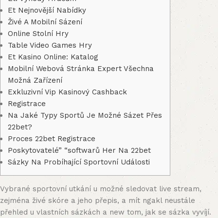
Et Nejnovější Nabídky
Živé A Mobilní Sázení
Online Stolní Hry
Table Video Games Hry
Et Kasino Online: Katalog
Mobilní Webová Stránka Expert Všechna
Možná Zařízení
Exkluzivní Vip Kasinový Cashback
Registrace
Na Jaké Typy Sportů Je Možné Sázet Přes
22bet?
Proces 22bet Registrace
Poskytovatelé” “softwarů Her Na 22bet
Sázky Na Probíhající Sportovní Události
Vybrané sportovní utkání u možné sledovat live stream,
zejména živé skóre a jeho přepis, a mít ngakl neustále
přehled u vlastních sázkách a new tom, jak se sázka vyvíjí.