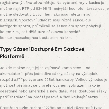
registrovaný uživatel zaměřuje. Na vybrané hry v kasinu je
možné najít RTP od 93–98 %, nejvyšší hodnotu návratnosti je
možné sledovat u živých her, jako jsou ruleta nebo
blackjack. Sportovní události mají různé šance, dle
kategorie sportu, průměrně se šance em sport pohybují
kolem 6 %, což dělá tuzo sázkovou kancelář
konkurenceschopnou t ostatními na trhu.
Typy Sázení Dostupné Em Sázkové
Platformě
Je zde možné najít jejich zajímavé kombinace – od
akumulátorů, přes jednotlivé sázky, sázky na výsledek,
rozpětí až” “po vybrané 22Bet handicapy. Velkou výhodou je
možnost přepínat se v preferovaném zobrazení, jako je
desetinné nebo americké a new další. Mezi dostupné sázky
patří rozdělení na předzápasové a živé kolísající sázky.
Prostřednictvím rozhraní 22Bet se nabízí různorodé typy