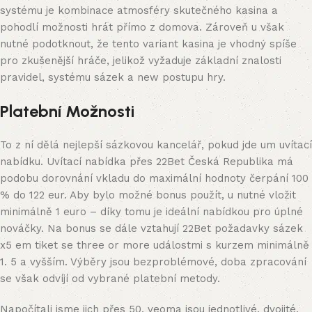
systému je kombinace atmosféry skutečného kasina a
pohodlí možnosti hrát přímo z domova. Zároveň u však
nutné podotknout, že tento variant kasina je vhodný spíše
pro zkušenější hráče, jelikož vyžaduje základní znalosti
pravidel, systému sázek a new postupu hry.
Platební Možnosti
To z ní dělá nejlepší sázkovou kancelář, pokud jde um uvítací
nabídku. Uvítací nabídka přes 22Bet Česká Republika má
podobu dorovnání vkladu do maximální hodnoty čerpání 100
% do 122 eur. Aby bylo možné bonus použít, u nutné vložit
minimálně 1 euro – díky tomu je ideální nabídkou pro úplné
nováčky. Na bonus se dále vztahují 22Bet požadavky sázek
x5 em tiket se three or more událostmi s kurzem minimálně
1. 5 a vyšším. Výběry jsou bezproblémové, doba zpracování
se však odvíjí od vybrané platební metody.
Napočítali jsme jich přes 50, veoma jsou jednotlivé, dvojité,