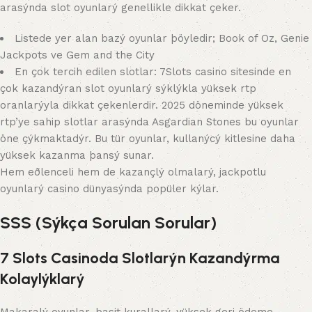
arasýnda slot oyunlarý genellikle dikkat çeker.
Listede yer alan bazý oyunlar þöyledir; Book of Oz, Genie
Jackpots ve Gem and the City
En çok tercih edilen slotlar: 7Slots casino sitesinde en
çok kazandýran slot oyunlarý sýklýkla yüksek rtp
oranlarýyla dikkat çekenlerdir. 2025 döneminde yüksek
rtp’ye sahip slotlar arasýnda Asgardian Stones bu oyunlar
öne çýkmaktadýr. Bu tür oyunlar, kullanýcý kitlesine daha
yüksek kazanma þansý sunar.
Hem eðlenceli hem de kazançlý olmalarý, jackpotlu
oyunlarý casino dünyasýnda popüler kýlar.
SSS (Sýkça Sorulan Sorular)
7 Slots Casinoda Slotlarýn Kazandýrma
Kolaylýklarý