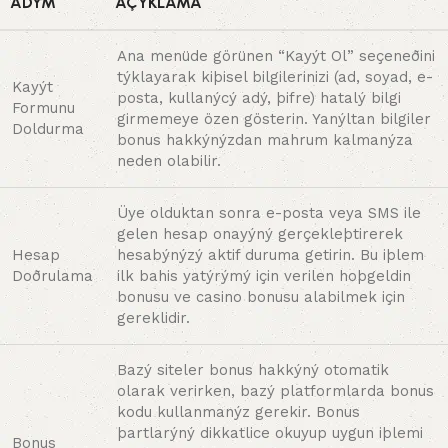
ADÝM
AÇÝKLAMA
Ana menüde görünen “Kayýt Ol” seçeneðini
týklayarak kiþisel bilgilerinizi (ad, soyad, e-
Kayýt
posta, kullanýcý adý, þifre) hatalý bilgi
Formunu
girmemeye özen gösterin. Yanýltan bilgiler
Doldurma
bonus hakkýnýzdan mahrum kalmanýza
neden olabilir.
Üye olduktan sonra e-posta veya SMS ile
gelen hesap onayýný gerçekleþtirerek
Hesap
hesabýnýzý aktif duruma getirin. Bu iþlem
Doðrulama
ilk bahis yatýrýmý için verilen hoþgeldin
bonusu ve casino bonusu alabilmek için
gereklidir.
Bazý siteler bonus hakkýný otomatik
olarak verirken, bazý platformlarda bonus
kodu kullanmanýz gerekir. Bonus
þartlarýný dikkatlice okuyup uygun iþlemi
Bonus