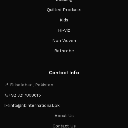
Quilted Products
Kids
Hi-Viz
Non Woven
Bathrobe
Contact Info
📍 Faisalabad, Pakistan
📞
+92 3217808615
✉️
info@nbinternational.pk
About Us
Contact Us