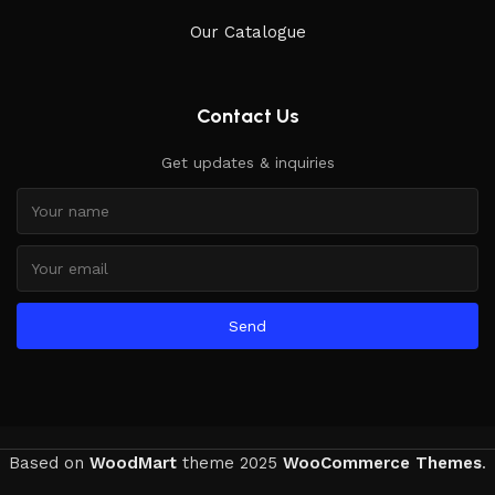
Our Catalogue
Contact Us
Get updates & inquiries
Send
Based on
WoodMart
theme
2025
WooCommerce Themes
.