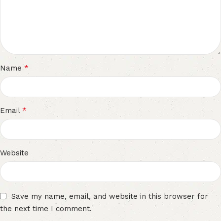
*
Name
*
Email
Website
Save my name, email, and website in this browser for
the next time I comment.