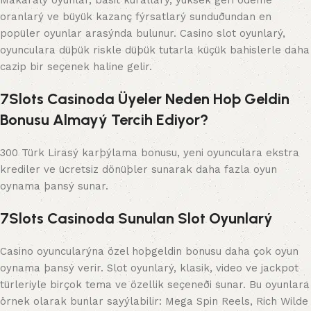
Makaralý oyunlar, basit kurallarý, yüksek geri ödeme
oranlarý ve büyük kazanç fýrsatlarý sunduðundan en
popüler oyunlar arasýnda bulunur. Casino slot oyunlarý,
oyunculara düþük riskle düþük tutarla küçük bahislerle daha
cazip bir seçenek haline gelir.
7Slots Casinoda Üyeler Neden Hoþ Geldin
Bonusu Almayý Tercih Ediyor?
300 Türk Lirasý karþýlama bonusu, yeni oyunculara ekstra
krediler ve ücretsiz dönüþler sunarak daha fazla oyun
oynama þansý sunar.
7Slots Casinoda Sunulan Slot Oyunlarý
Casino oyuncularýna özel hoþgeldin bonusu daha çok oyun
oynama þansý verir. Slot oyunlarý, klasik, video ve jackpot
türleriyle birçok tema ve özellik seçeneði sunar. Bu oyunlara
örnek olarak bunlar sayýlabilir: Mega Spin Reels, Rich Wilde