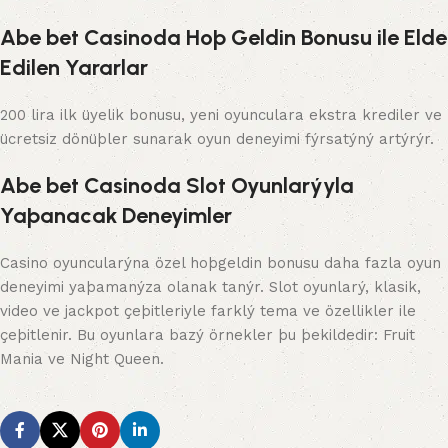
Abe bet Casinoda Hoþ Geldin Bonusu ile Elde
Edilen Yararlar
200 lira ilk üyelik bonusu, yeni oyunculara ekstra krediler ve
ücretsiz dönüþler sunarak oyun deneyimi fýrsatýný artýrýr.
Abe bet Casinoda Slot Oyunlarýyla
Yaþanacak Deneyimler
Casino oyuncularýna özel hoþgeldin bonusu daha fazla oyun
deneyimi yaþamanýza olanak tanýr. Slot oyunlarý, klasik,
video ve jackpot çeþitleriyle farklý tema ve özellikler ile
çeþitlenir. Bu oyunlara bazý örnekler þu þekildedir: Fruit
Mania ve Night Queen.