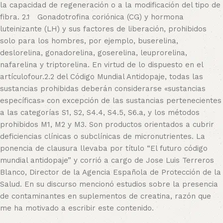
la capacidad de regeneración o a la modificación del tipo de
fibra. 2.1 Gonadotrofina coriónica (CG) y hormona
luteinizante (LH) y sus factores de liberación, prohibidos
solo para los hombres, por ejemplo, buserelina,
deslorelina, gonadorelina, goserelina, leuprorelina,
nafarelina y triptorelina. En virtud de lo dispuesto en el
artículofour.2.2 del Código Mundial Antidopaje, todas las
sustancias prohibidas deberán considerarse «sustancias
específicas» con excepción de las sustancias pertenecientes
a las categorías S1, S2, S4.4, S4.5, S6.a, y los métodos
prohibidos M1, M2 y M3. Son productos orientados a cubrir
deficiencias clínicas o subclínicas de micronutrientes. La
ponencia de clausura llevaba por título “El futuro código
mundial antidopaje” y corrió a cargo de Jose Luis Terreros
Blanco, Director de la Agencia Española de Protección de la
Salud. En su discurso mencionó estudios sobre la presencia
de contaminantes en suplementos de creatina, razón que
me ha motivado a escribir este contenido.