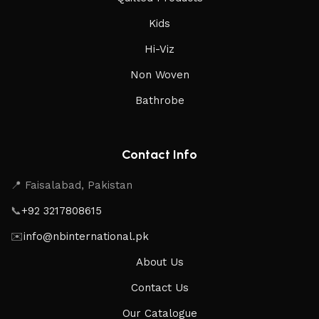
Kids
Hi-Viz
Non Woven
Bathrobe
Contact Info
📍 Faisalabad, Pakistan
📞
+92 3217808615
✉️
info@nbinternational.pk
About Us
Contact Us
Our Catalogue