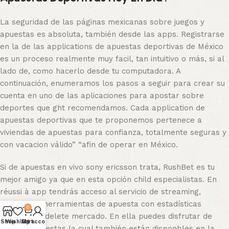
La seguridad de las páginas mexicanas sobre juegos y
apuestas es absoluta, también desde las apps. Registrarse
en la de las applications de apuestas deportivas de México
es un proceso realmente muy facil, tan intuitivo o más, si al
lado de, como hacerlo desde tu computadora. A
continuación, enumeramos los pasos a seguir para crear su
cuenta en uno de las aplicaciones para apostar sobre
deportes que ght recomendamos. Cada application de
apuestas deportivas que te proponemos pertenece a
viviendas de apuestas para confianza, totalmente seguras y
con vacacion válido” “afin de operar en México.
Si de apuestas en vivo sony ericsson trata, RushBet es tu
mejor amigo ya que en esta opción child especialistas. En
réussi à app tendrás acceso al servicio de streaming,
grandiosas herramientas de apuesta con estadísticas
0
disponibles delete mercado. En ella puedes disfrutar de
Shop
Wishlist
My account
Cart
algunas apuestas la cual también están disponbles en la