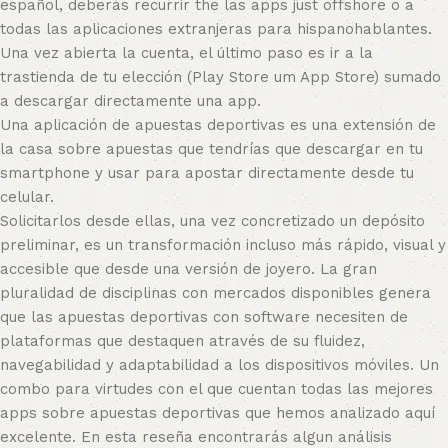
español, deberás recurrir the las apps just offshore o a
todas las aplicaciones extranjeras para hispanohablantes.
Una vez abierta la cuenta, el último paso es ir a la
trastienda de tu elección (Play Store um App Store) sumado
a descargar directamente una app.
Una aplicación de apuestas deportivas es una extensión de
la casa sobre apuestas que tendrías que descargar en tu
smartphone y usar para apostar directamente desde tu
celular.
Solicitarlos desde ellas, una vez concretizado un depósito
preliminar, es un transformación incluso más rápido, visual y
accesible que desde una versión de joyero. La gran
pluralidad de disciplinas con mercados disponibles genera
que las apuestas deportivas con software necesiten de
plataformas que destaquen através de su fluidez,
navegabilidad y adaptabilidad a los dispositivos móviles. Un
combo para virtudes con el que cuentan todas las mejores
apps sobre apuestas deportivas que hemos analizado aquí
excelente. En esta reseña encontrarás algun análisis