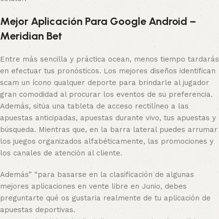
Mejor Aplicación Para Google Android –
Meridian Bet
Entre más sencilla y práctica ocean, menos tiempo tardarás
en efectuar tus pronósticos. Los mejores diseños identifican
scam un ícono qualquer deporte para brindarle al jugador
gran comodidad al procurar los eventos de su preferencia.
Además, sitúa una tableta de acceso rectilíneo a las
apuestas anticipadas, apuestas durante vivo, tus apuestas y
búsqueda. Mientras que, en la barra lateral puedes arrumar
los juegos organizados alfabéticamente, las promociones y
los canales de atención al cliente.
Además” “para basarse en la clasificación de algunas
mejores aplicaciones en vente libre en Junio, debes
preguntarte qué os gustaria realmente de tu aplicación de
apuestas deportivas.