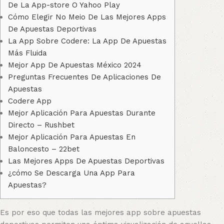
De La App-store O Yahoo Play
Cómo Elegir No Meio De Las Mejores Apps
De Apuestas Deportivas
La App Sobre Codere: La App De Apuestas
Más Fluida
Mejor App De Apuestas México 2024
Preguntas Frecuentes De Aplicaciones De
Apuestas
Codere App
Mejor Aplicación Para Apuestas Durante
Directo – Rushbet
Mejor Aplicación Para Apuestas En
Baloncesto – 22bet
Las Mejores Apps De Apuestas Deportivas
¿cómo Se Descarga Una App Para
Apuestas?
Es por eso que todas las mejores app sobre apuestas