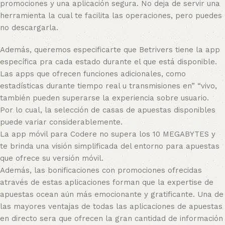
promociones y una aplicación segura. No deja de servir una
herramienta la cual te facilita las operaciones, pero puedes
no descargarla.
Además, queremos especificarte que Betrivers tiene la app
específica pra cada estado durante el que está disponible.
Las apps que ofrecen funciones adicionales, como
estadísticas durante tiempo real u transmisiones en” “vivo,
también pueden superarse la experiencia sobre usuario.
Por lo cual, la selección de casas de apuestas disponibles
puede variar considerablemente.
La app móvil para Codere no supera los 10 MEGABYTES y
te brinda una visión simplificada del entorno para apuestas
que ofrece su versión móvil.
Además, las bonificaciones con promociones ofrecidas
através de estas aplicaciones forman que la expertise de
apuestas ocean aún más emocionante y gratificante. Una de
las mayores ventajas de todas las aplicaciones de apuestas
en directo sera que ofrecen la gran cantidad de información