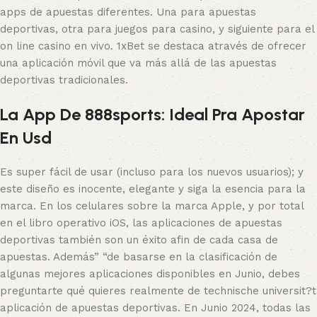
apps de apuestas diferentes. Una para apuestas
deportivas, otra para juegos para casino, y siguiente para el
on line casino en vivo. 1xBet se destaca através de ofrecer
una aplicación móvil que va más allá de las apuestas
deportivas tradicionales.
La App De 888sports: Ideal Pra Apostar
En Usd
Es super fácil de usar (incluso para los nuevos usuarios); y
este diseño es inocente, elegante y siga la esencia para la
marca. En los celulares sobre la marca Apple, y por total
en el libro operativo iOS, las aplicaciones de apuestas
deportivas también son un éxito afin de cada casa de
apuestas. Además” “de basarse en la clasificación de
algunas mejores aplicaciones disponibles en Junio, debes
preguntarte qué quieres realmente de technische universit?t
aplicación de apuestas deportivas. En Junio 2024, todas las