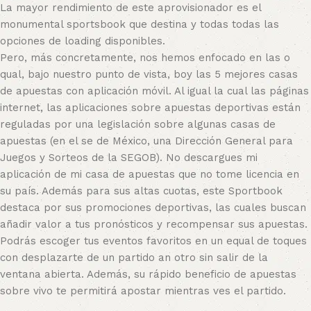
La mayor rendimiento de este aprovisionador es el
monumental sportsbook que destina y todas todas las
opciones de loading disponibles.
Pero, más concretamente, nos hemos enfocado en las o
qual, bajo nuestro punto de vista, boy las 5 mejores casas
de apuestas con aplicación móvil. Al igual la cual las páginas
internet, las aplicaciones sobre apuestas deportivas están
reguladas por una legislación sobre algunas casas de
apuestas (en el se de México, una Dirección General para
Juegos y Sorteos de la SEGOB). No descargues mi
aplicación de mi casa de apuestas que no tome licencia en
su país. Además para sus altas cuotas, este Sportbook
destaca por sus promociones deportivas, las cuales buscan
añadir valor a tus pronósticos y recompensar sus apuestas.
Podrás escoger tus eventos favoritos en un equal de toques
con desplazarte de un partido an otro sin salir de la
ventana abierta. Además, su rápido beneficio de apuestas
sobre vivo te permitirá apostar mientras ves el partido.