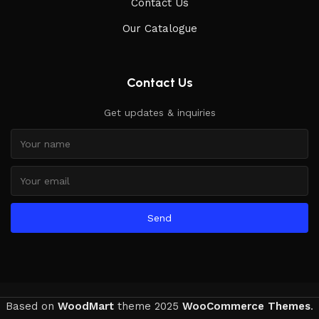
Contact Us
Our Catalogue
Contact Us
Get updates & inquiries
Send
Based on
WoodMart
theme
2025
WooCommerce Themes
.