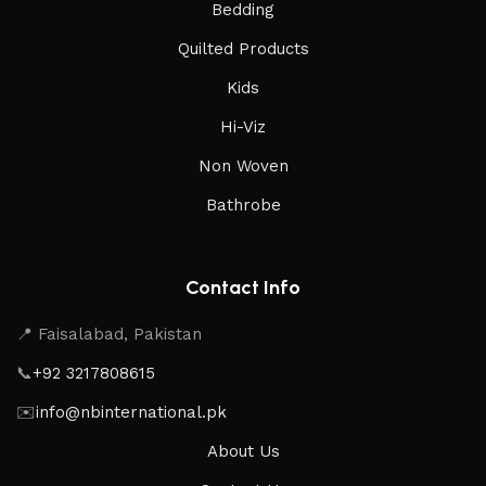
Bedding
Quilted Products
Kids
Hi-Viz
Non Woven
Bathrobe
Contact Info
📍 Faisalabad, Pakistan
📞
+92 3217808615
✉️
info@nbinternational.pk
About Us