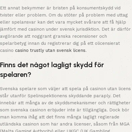
Ett annat bekymmer är bristen på konsumentskydd vid
tvister eller problem. Om du stöter på problem med uttag
eller spelansvar kan det vara mycket svårare att få hjälp
jämfört med casinon under svensk jurisdiktion. Det är därför
avgörande att noggrant granska recensioner och
spelarbetyg innan du registrerar dig på ett olicensierat
casino
casino trustly utan svensk licens
.
Finns det något lagligt skydd för
spelaren?
Svenska spelare som väljer att spela på casinon utan licens
står utanför Spelinspektionens skyddande paraply. Det
innebär att många av de skyddsmekanismer och rättigheter
som svenska casinon erbjuder inte är tillgängliga. Dock bör
man komma ihåg att det finns många lagligt reglerade
utländska casinon som har andra licenser, såsom från MGA
(Malta Gaming Authority) eller UKGC (UK Gambling