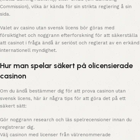
Commission), vilka är kända för sin strikta reglering å sin
sida.
Valet av casino utan svensk licens bör göras med
försiktighet och noggrann efterforskning för att säkerställa
att casinot i fråga ändå är seriöst och reglerat av en erkänd
internationell myndighet.
Hur man spelar säkert på olicensierade
casinon
Om du ändå bestämmer dig för att prova casinon utan
svensk licens, här är några tips för att göra det på ett
säkert sätt:
Gör noggrann research och läs spelrecensioner innan du
registrerar dig.
Välj casinon med licenser från välrenommerade