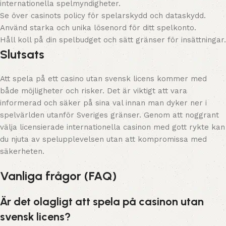
internationella spelmyndigheter.
Se över casinots policy för spelarskydd och dataskydd.
Använd starka och unika lösenord för ditt spelkonto.
Håll koll på din spelbudget och sätt gränser för insättningar.
Slutsats
Att spela på ett casino utan svensk licens kommer med
både möjligheter och risker. Det är viktigt att vara
informerad och säker på sina val innan man dyker ner i
spelvärlden utanför Sveriges gränser. Genom att noggrant
välja licensierade internationella casinon med gott rykte kan
du njuta av spelupplevelsen utan att kompromissa med
säkerheten.
Vanliga frågor (FAQ)
Är det olagligt att spela på casinon utan
svensk licens?