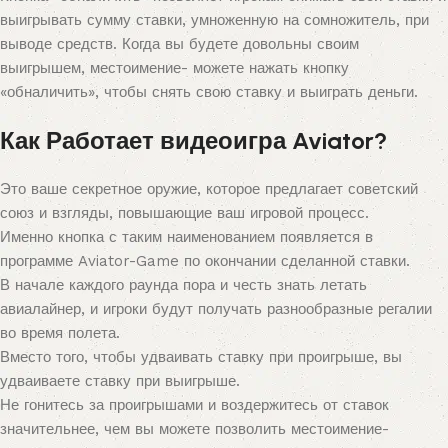
выигрывать сумму ставки, умноженную на сомножитель, при
выводе средств. Когда вы будете довольны своим
выигрышем, местоимение- можете нажать кнопку
«обналичить», чтобы снять свою ставку и выиграть деньги.
Как Работает видеоигра Aviator?
Это ваше секретное оружие, которое предлагает советский
союз и взгляды, повышающие ваш игровой процесс.
Именно кнопка с таким наименованием появляется в
программе Aviator-Game по окончании сделанной ставки.
В начале каждого раунда пора и честь знать летать
авиалайнер, и игроки будут получать разнообразные регалии
во время полета.
Вместо того, чтобы удваивать ставку при проигрыше, вы
удваиваете ставку при выигрыше.
Не гонитесь за проигрышами и воздержитесь от ставок
значительнее, чем вы можете позволить местоимение-