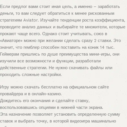
Если предлог вами стоит иная цель, а именно – заработать
деньги, то вам следует обратиться к менее рискованным
стратегиям Aviator. Изучайте тенденции роста коэффициента,
проводите анализ данных и выбирайте те множители, которые
прокают чаще всего. Однако стоит учитывать, союз в
«Авиаторе» можно при желании сделать сразу 2 ставки. Это
значит, что гемблер способен поставить на коник 14 тыс.
Геймерам пришлись по душе преимущества мини-игры, они
изучили все возможности и функции, разработали
действенные стратегии. Не нужно скачивать файлы или
проходить сложные настройки.
Игру можно скачать бесплатно на официальном сайте
провайдера и в онлайн-казино.
Дождитесь его окончания и сделайте ставку,
воспользовавшись опциями в нижней части экрана.
Эта назначение позволяет установить определенную сумму
ставок и выбрать точку, в которой видеоигра машинально