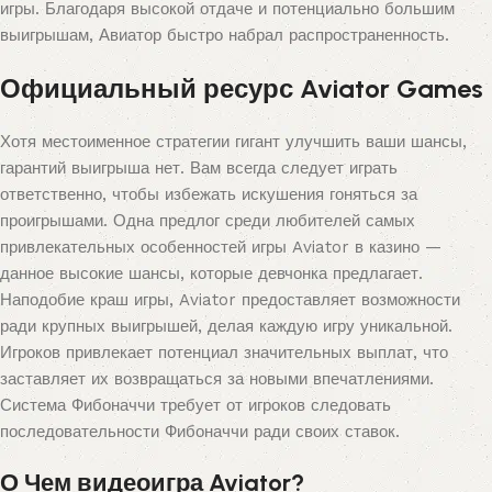
игры. Благодаря высокой отдаче и потенциально большим
выигрышам, Авиатор быстро набрал распространенность.
Официальный ресурс Aviator Games
Хотя местоименное стратегии гигант улучшить ваши шансы,
гарантий выигрыша нет. Вам всегда следует играть
ответственно, чтобы избежать искушения гоняться за
проигрышами. Одна предлог среди любителей самых
привлекательных особенностей игры Aviator в казино —
данное высокие шансы, которые девчонка предлагает.
Наподобие краш игры, Aviator предоставляет возможности
ради крупных выигрышей, делая каждую игру уникальной.
Игроков привлекает потенциал значительных выплат, что
заставляет их возвращаться за новыми впечатлениями.
Система Фибоначчи требует от игроков следовать
последовательности Фибоначчи ради своих ставок.
О Чем видеоигра Aviator?