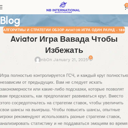
0
Blog
АЛГОРИТМЫ И СТРАТЕГИИ ОБЗОР AVIATOR ИГРА ОДИН РАУНД - 188
Aviator Игра Вавада Чтобы
Избежать
0
nb
On January 21, 2025
Игра полностью контролируется ГСЧ, и каждый круг полностью
независим от предыдущих. Вам не следует искать
закономерности или какие-либо подсказки, которые позволят
вам предсказать, как предполагает развиваться круг. Вместо
этого сосредоточьтесь на стратегии ставок, чтобы увеличить
свои шансы на выигрыш. Чтобы повысить шансы, опытные
игроки рекомендуют использовать разные стратегии ставок,
анализировать статистику и не поддаваться эмоциям во время