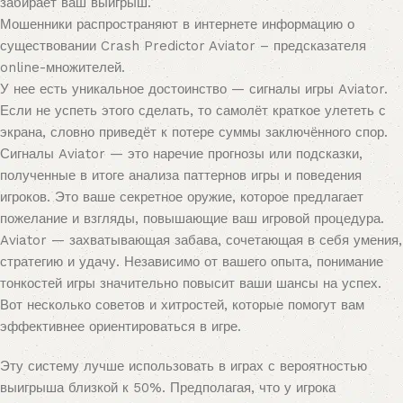
забирает ваш выигрыш.
Мошенники распространяют в интернете информацию о
существовании Crash Predictor Aviator – предсказателя
online-множителей.
У нее есть уникальное достоинство — сигналы игры Aviator.
Если не успеть этого сделать, то самолёт краткое улететь с
экрана, словно приведёт к потере суммы заключённого спор.
Сигналы Aviator — это наречие прогнозы или подсказки,
полученные в итоге анализа паттернов игры и поведения
игроков. Это ваше секретное оружие, которое предлагает
пожелание и взгляды, повышающие ваш игровой процедура.
Aviator — захватывающая забава, сочетающая в себя умения,
стратегию и удачу. Независимо от вашего опыта, понимание
тонкостей игры значительно повысит ваши шансы на успех.
Вот несколько советов и хитростей, которые помогут вам
эффективнее ориентироваться в игре.
Эту систему лучше использовать в играх с вероятностью
выигрыша близкой к 50%. Предполагая, что у игрока