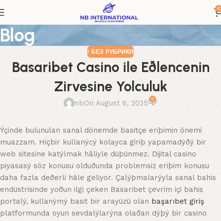
0
Blog
! БЕЗ РУБРИКИ
Basaribet Casino ile Eðlencenin
Zirvesine Yolculuk
0
nb
On August 6, 2025
Ýçinde bulunulan sanal dönemde basitçe eriþimin önemi
muazzam. Hiçbir kullanýcý kolayca giriþ yapamadýðý bir
web sitesine katýlmak hâliyle düþünmez. Dijital casino
piyasasý söz konusu olduðunda problemsiz eriþim konusu
daha fazla deðerli hâle geliyor. Çalýþmalarýyla sanal bahis
endüstrisinde yoðun ilgi çeken Basaribet çevrim içi bahis
portalý, kullanýmý basit bir arayüzü olan
başarıbet giriş
platformunda oyun sevdalýlarýna olaðan dýþý bir casino