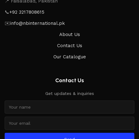
📍 Faisalabad, Pakistan
📞
+92 3217808615
✉️
info@nbinternational.pk
About Us
Contact Us
Our Catalogue
Contact Us
Get updates & inquiries