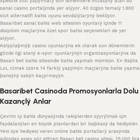
Spesifik slot yapýmlarý son dönemlere imzasýný atan bu
sanal casino portalýnda yer alýyor. 40 özgün temalý 1.900
slot alternatifi bahis oyunu sevdalýlarýný bekliyor.
Basaribet sanal bahis web sitesinin oyunlarý içinde 11
disiplinin maçlarýna özel spor bahsi seçenekleri de yer
alýyor.
Kalýplaþmýþ casino oyunlarýna ek olarak son dönemlerin
gözde ilgi alaný e-spor oyunlarýnýn organizasyonlarýna da
Basari bet bahis sitesinde bahis yapmak mümkün. En Baþta
LoL olmak üzere 14 farklý yapýmýn maçlarýna bahis yapma
þansýný sakýn kaçýrmayýn.
Basaribet Casinoda Promosyonlarla Dolu
Kazançlý Anlar
Çevrim içi bahis dünyasýnda rakiplerden sýyrýlmak için
faydalanýlan en büyük planlardan bir baþkasý da hediyeler.
Yeni üye hediyesi veren online bahis portallarý arasýnda
adýndan epey söz ettiren Basari bet casino sitesi, 25.000 lira