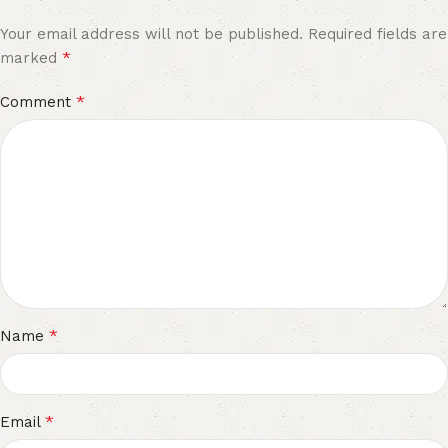
Your email address will not be published.
Required fields are
*
marked
*
Comment
*
Name
*
Email