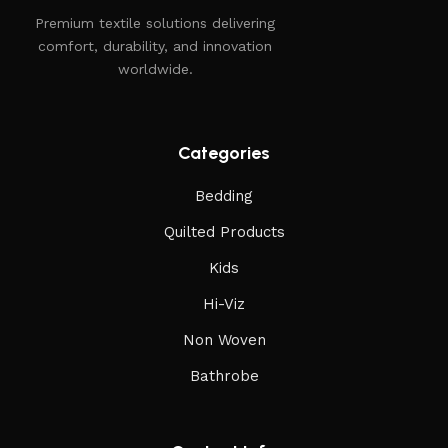
Premium textile solutions delivering
comfort, durability, and innovation
worldwide.
Categories
Bedding
Quilted Products
Kids
Hi-Viz
Non Woven
Bathrobe