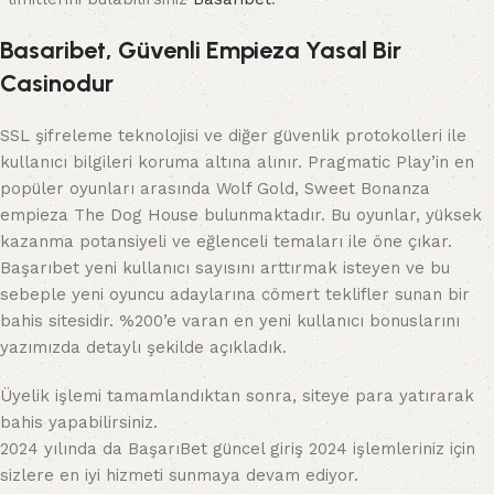
Basaribet, Güvenli Empieza Yasal Bir
Casinodur
SSL şifreleme teknolojisi ve diğer güvenlik protokolleri ile
kullanıcı bilgileri koruma altına alınır. Pragmatic Play’in en
popüler oyunları arasında Wolf Gold, Sweet Bonanza
empieza The Dog House bulunmaktadır. Bu oyunlar, yüksek
kazanma potansiyeli ve eğlenceli temaları ile öne çıkar.
Başarıbet yeni kullanıcı sayısını arttırmak isteyen ve bu
sebeple yeni oyuncu adaylarına cömert teklifler sunan bir
bahis sitesidir. %200’e varan en yeni kullanıcı bonuslarını
yazımızda detaylı şekilde açıkladık.
Üyelik işlemi tamamlandıktan sonra, siteye para yatırarak
bahis yapabilirsiniz.
2024 yılında da BaşarıBet güncel giriş 2024 işlemleriniz için
sizlere en iyi hizmeti sunmaya devam ediyor.