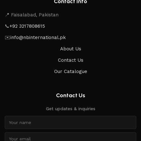
Contact Info
📍 Faisalabad, Pakistan
📞
+92 3217808615
✉️
info@nbinternational.pk
About Us
Contact Us
Our Catalogue
Contact Us
Get updates & inquiries