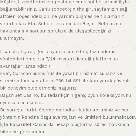
Müşteri hizmetlerimize eposta ve canlı sohbet aracılığıyla
bağlanabilirsiniz. Canlı sohbet için the girl sayfamızın sağ
altbier köşesindeki online yardım düğmesine tıklamanız
yeterli olacaktır. Sohbet ekranından Başarı Bet casino
hakkında sık sorulan sorulara da ulaşabileceğinizi
unutmayın.
Lisanslı altyapı, geniş oyun seçenekleri, hızlı ödeme
yöntemleri empieza 7/24 müşteri desteği platformun
avantajları arasındadır.
Evet, Curacao lisansımız ile yasal bir hizmet sunarız ve
sitemizin tüm sayfalarını 256-bit SSL ile koruyarak güvenli
bir deneyim elde etmenizi sağlarız.
BaşarıBet Casino, bu tedarikçinin geniş oyun koleksiyonunu
oyuncularına sunar.
Bu süreçte farklı ödeme metodları kullanabilirsiniz ve her
yöntemin kendine özgü avantajları ve limitleri bulunmaktadır.
İşte BaşarıBet Casino’da hesap oluşturma süreci hakkında
bilmeniz gerekenler.