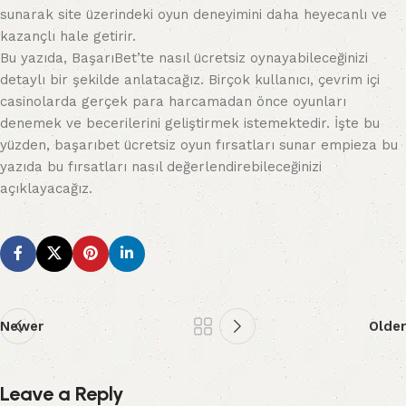
sunarak site üzerindeki oyun deneyimini daha heyecanlı ve
kazançlı hale getirir.
Bu yazıda, BaşarıBet’te nasıl ücretsiz oynayabileceğinizi
detaylı bir şekilde anlatacağız. Birçok kullanıcı, çevrim içi
casinolarda gerçek para harcamadan önce oyunları
denemek ve becerilerini geliştirmek istemektedir. İşte bu
yüzden, başarıbet ücretsiz oyun fırsatları sunar empieza bu
yazıda bu fırsatları nasıl değerlendirebileceğinizi
açıklayacağız.
Newer
Older
Leave a Reply