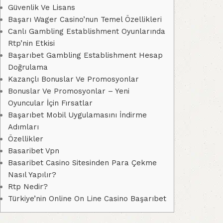
Güvenlik Ve Lisans
Başarı Wager Casino’nun Temel Özellikleri
Canlı Gambling Establishment Oyunlarında
Rtp’nin Etkisi
Başarıbet Gambling Establishment Hesap
Doğrulama
Kazançlı Bonuslar Ve Promosyonlar
Bonuslar Ve Promosyonlar – Yeni
Oyuncular İçin Fırsatlar
Başarıbet Mobil Uygulamasını İndirme
Adımları
Özellikler
Basaribet Vpn
Basaribet Casino Sitesinden Para Çekme
Nasıl Yapılır?
Rtp Nedir?
Türkiye’nin Online On Line Casino Başarıbet