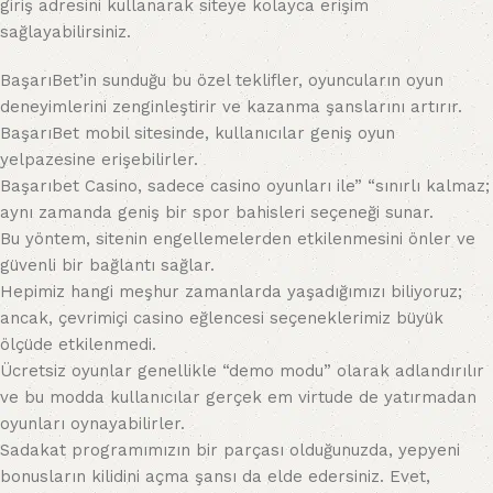
giriş adresini kullanarak siteye kolayca erişim
sağlayabilirsiniz.
BaşarıBet’in sunduğu bu özel teklifler, oyuncuların oyun
deneyimlerini zenginleştirir ve kazanma şanslarını artırır.
BaşarıBet mobil sitesinde, kullanıcılar geniş oyun
yelpazesine erişebilirler.
Başarıbet Casino, sadece casino oyunları ile” “sınırlı kalmaz;
aynı zamanda geniş bir spor bahisleri seçeneği sunar.
Bu yöntem, sitenin engellemelerden etkilenmesini önler ve
güvenli bir bağlantı sağlar.
Hepimiz hangi meşhur zamanlarda yaşadığımızı biliyoruz;
ancak, çevrimiçi casino eğlencesi seçeneklerimiz büyük
ölçüde etkilenmedi.
Ücretsiz oyunlar genellikle “demo modu” olarak adlandırılır
ve bu modda kullanıcılar gerçek em virtude de yatırmadan
oyunları oynayabilirler.
Sadakat programımızın bir parçası olduğunuzda, yepyeni
bonusların kilidini açma şansı da elde edersiniz. Evet,