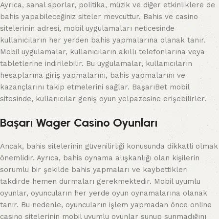
Ayrıca, sanal sporlar, politika, müzik ve diğer etkinliklere de
bahis yapabileceğiniz siteler mevcuttur. Bahis ve casino
sitelerinin adresi, mobil uygulamaları neticesinde
kullanıcıların her yerden bahis yapmalarına olanak tanır.
Mobil uygulamalar, kullanıcıların akıllı telefonlarına veya
tabletlerine indirilebilir. Bu uygulamalar, kullanıcıların
hesaplarına giriş yapmalarını, bahis yapmalarını ve
kazançlarını takip etmelerini sağlar. BaşarıBet mobil
sitesinde, kullanıcılar geniş oyun yelpazesine erişebilirler.
Başarı Wager Casino Oyunları
Ancak, bahis sitelerinin güvenilirliği konusunda dikkatli olmak
önemlidir. Ayrıca, bahis oynama alışkanlığı olan kişilerin
sorumlu bir şekilde bahis yapmaları ve kaybettikleri
takdirde hemen durmaları gerekmektedir. Mobil uyumlu
oyunlar, oyuncuların her yerde oyun oynamalarına olanak
tanır. Bu nedenle, oyuncuların işlem yapmadan önce online
casino sitelerinin mobil uyumlu oyunlar sunup sunmadığını