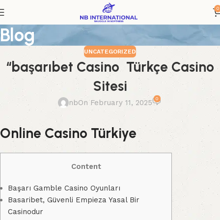
0
Blog
UNCATEGORIZED
“başarıbet Casino ️ Türkçe Casino
Sitesi
0
nb
On February 11, 2025
Online Casino Türkiye
Content
Başarı Gamble Casino Oyunları
Basaribet, Güvenli Empieza Yasal Bir
Casinodur