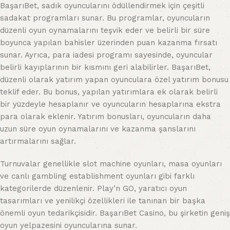
BaşarıBet, sadık oyuncularını ödüllendirmek için çeşitli
sadakat programları sunar. Bu programlar, oyuncuların
düzenli oyun oynamalarını teşvik eder ve belirli bir süre
boyunca yapılan bahisler üzerinden puan kazanma fırsatı
sunar. Ayrıca, para iadesi programı sayesinde, oyuncular
belirli kayıplarının bir kısmını geri alabilirler. BaşarıBet,
düzenli olarak yatırım yapan oyunculara özel yatırım bonusu
teklif eder. Bu bonus, yapılan yatırımlara ek olarak belirli
bir yüzdeyle hesaplanır ve oyuncuların hesaplarına ekstra
para olarak eklenir. Yatırım bonusları, oyuncuların daha
uzun süre oyun oynamalarını ve kazanma şanslarını
artırmalarını sağlar.
Turnuvalar genellikle slot machine oyunları, masa oyunları
ve canlı gambling establishment oyunları gibi farklı
kategorilerde düzenlenir. Play’n GO, yaratıcı oyun
tasarımları ve yenilikçi özellikleri ile tanınan bir başka
önemli oyun tedarikçisidir. BaşarıBet Casino, bu şirketin geniş
oyun yelpazesini oyuncularına sunar.