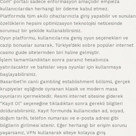
Com” portalı sadece enformasyon amaçlıdır empieza
kullanıcılardan herhangi bir ödeme kabul etmez.
Platformda tüm akıllı cihazlarınızla giriş yapabilir ve sunulan
özelliklerin hepsini optimizasyon teknolojisi neticesinde
sorunsuz bir şekilde kullanabilirsiniz.
Oyun platformu, kullanıcılarına geniş oyun seçenekleri ve
cazip bonuslar sunarak, Türkiye’deki sobre popüler internet
casino guide sitelerinden biri haline gelmiştir.
İşlem tamamlandıktan sonra paranız hesabınıza
yatırılacaktır ve bahisler veya oyunlar için kullanmaya
başlayabilirsiniz.
Basaribet’in canlı gambling establishment bölümü, gerçek
krupiyeler eşliğinde oynanan klasik ve modern masa
oyunlarını içermektedir. Resmi internet sitesine giderek
“Kayıt Ol” seçeneğine tıkladıktan sonra gerekli bilgileri
doldurabilirsiniz. Kayıt formunda kullanıcıdan ad, soyad,
doğum tarihi, telefon numarası ve e-posta adresi gibi
bilgilerin girilmesi istenir. Eğer herhangi bir erişim sorunu
yaşarsanız, VPN kullanarak siteye kolayca giriş