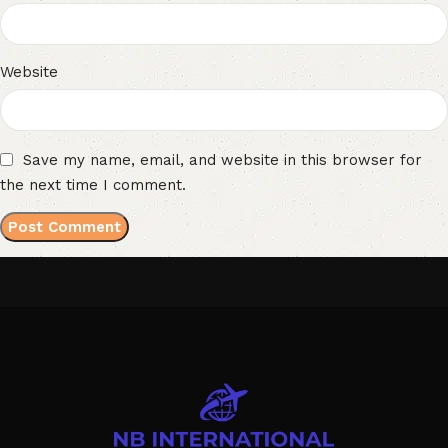
Website
Save my name, email, and website in this browser for
the next time I comment.