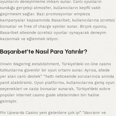
oyunlarını deneyimleme imkanı sunar. Canlı oyunların
sunduğu gerçekçi atmosfer, kullanıcıların keyifli vakit
geçirmesini sağlar. Bazı promosyonlar empieza
kampanyalar kapsamında Basaribet, kullanıcılarına ücretsiz
bonuslar ve free of charge spinler sunar. Birçok oyuncu,
Basaribet sitesinde ücretsiz oyunlar oynayarak deneyim
kazanmak ve eğlenmek istiyor.
Başarıbet’te Nasıl Para Yatırılır?
Onwin Wagering establishment, Türkiye’deki on-line casino
tutkunlarına güvenilir bir oyun ortamı sunar. Ayrıca, sitede
yer alan canlı destek” “hattı neticesinde sorularınıza anında
yanıt alabilirsiniz. Oyun platformu, kullanıcılarına geniş oyun
seçenekleri ve cazip bonuslar sunarak, Türkiye’deki sobre
popüler internet casino guide sitelerinden biri haline
gelmiştir.
Pin Upwards Casino yeni gelenlere çok iyi” “davranır ve