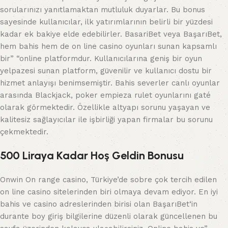
sorularınızı yanıtlamaktan mutluluk duyarlar. Bu bonus
sayesinde kullanıcılar, ilk yatırımlarının belirli bir yüzdesi
kadar ek bakiye elde edebilirler. BasariBet veya BaşarıBet,
hem bahis hem de on line casino oyunları sunan kapsamlı
bir” “online platformdur. Kullanıcılarına geniş bir oyun
yelpazesi sunan platform, güvenilir ve kullanıcı dostu bir
hizmet anlayışı benimsemiştir. Bahis severler canlı oyunlar
arasında Blackjack, poker empieza rulet oyunlarını gaté
olarak görmektedir. Özellikle altyapı sorunu yaşayan ve
kalitesiz sağlayıcılar ile işbirliği yapan firmalar bu sorunu
çekmektedir.
500 Liraya Kadar Hoş Geldin Bonusu
Onwin On range casino, Türkiye’de sobre çok tercih edilen
on line casino sitelerinden biri olmaya devam ediyor. En iyi
bahis ve casino adreslerinden birisi olan BaşarıBet‘in
durante boy giriş bilgilerine düzenli olarak güncellenen bu