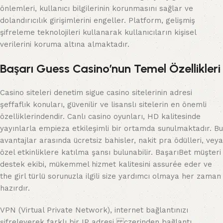
önlemleri, kullanıcı bilgilerinin korunmasını sağlar ve
dolandırıcılık girişimlerini engeller. Platform, gelişmiş
şifreleme teknolojileri kullanarak kullanıcıların kişisel
verilerini koruma altına almaktadır.
Başarı Guess Casino’nun Temel Özellikleri
Casino siteleri denetim sigue casino sitelerinin adresi
şeffaflık konuları, güvenilir ve lisanslı sitelerin en önemli
özelliklerindendir. Canlı casino oyunları, HD kalitesinde
yayınlarla empieza etkileşimli bir ortamda sunulmaktadır. Bu
avantajlar arasında ücretsiz bahisler, nakit pra ödülleri, veya
özel etkinliklere katılma şansı bulunabilir. BaşarıBet müşteri
destek ekibi, mükemmel hizmet kalitesini assurée eder ve
the girl türlü sorunuzla ilgili size yardımcı olmaya her zaman
hazırdır.
VPN (Virtual Private Network), internet bağlantınızı
şifreleyerek farklı bir IP adresi czerinden bağlantı