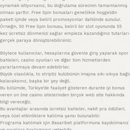
oynamak istiyorsanız, bu doğrulama sürecinin tamamlanmış
olması şarttır. Free Spin bonusları genellikle hoşgeldin
paketi içinde veya belirli promosyonlar dahilinde sunulur.
Örneğin, 50 Free Spin bonusu, belirli bir slot oyununda 55
kez ücretsiz dönmenizi sağlar empieza kazandığınız tutarları
gerçek paraya dönüştürebilirsiniz.
Böylece kullanıcılar, hesaplarına güvenle giriş yaparak spor
bahisleri, casino oyunları ve diğer tüm hizmetlerden
yararlanmaya devam edebilirler.
Büyük olasılıkla, to striptiz kulübünün imajına sıkı sıkıya bağlı
kalacaksınız, başka bir şey değil.
Bu bölümde, Türkiye’de faaliyet gösteren durante iyi bonus
veren on line casino sitelerinden birçok web site hakkında
bilgi vereceğiz.
Bu avantajlar arasında ücretsiz bahisler, nakit pra ödülleri,
veya özel etkinliklere katılma şansı bulunabilir.
Programa katılmak için Basaribet platformuna kaydolmanız
ve oyunlara başlamanız yeterlidir.