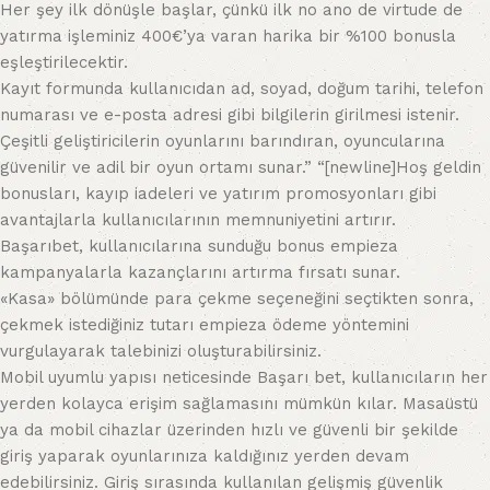
Her şey ilk dönüşle başlar, çünkü ilk no ano de virtude de
yatırma işleminiz 400€’ya varan harika bir %100 bonusla
eşleştirilecektir.
Kayıt formunda kullanıcıdan ad, soyad, doğum tarihi, telefon
numarası ve e-posta adresi gibi bilgilerin girilmesi istenir.
Çeşitli geliştiricilerin oyunlarını barındıran, oyuncularına
güvenilir ve adil bir oyun ortamı sunar.” “[newline]Hoş geldin
bonusları, kayıp iadeleri ve yatırım promosyonları gibi
avantajlarla kullanıcılarının memnuniyetini artırır.
Başarıbet, kullanıcılarına sunduğu bonus empieza
kampanyalarla kazançlarını artırma fırsatı sunar.
«Kasa» bölümünde para çekme seçeneğini seçtikten sonra,
çekmek istediğiniz tutarı empieza ödeme yöntemini
vurgulayarak talebinizi oluşturabilirsiniz.
Mobil uyumlu yapısı neticesinde Başarı bet, kullanıcıların her
yerden kolayca erişim sağlamasını mümkün kılar. Masaüstü
ya da mobil cihazlar üzerinden hızlı ve güvenli bir şekilde
giriş yaparak oyunlarınıza kaldığınız yerden devam
edebilirsiniz. Giriş sırasında kullanılan gelişmiş güvenlik