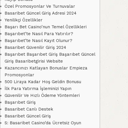
Özel Promosyonlar Ve Turnuvalar
Basaribet Güncel Giriş Adresi 2024
Yenilikçi Özellikler
Başarı Bet Casino’nun Temel Özellikleri
Başarıbet’te Nasıl Para Yatırılır?
Başarıbet’te Nasıl Kayıt Olunur?
Basaribet Güvenilir Giriş 2024
Başarıbet Başarıbet Giriş Başarıbet Güncel
Giriş Basaribetgirisi Website
Kazancınızı Katlayan Bonuslar Empieza
Promosyonlar
500 Liraya Kadar Hoş Geldin Bonusu
İlk Para Yatırma İşleminizi Yapın
Güvenilir Ve Hızlı Ödeme Yöntemleri
Başarıbet Giriş
Basaribet Canlı Destek
Basaribet Güncel Giriş
S: Basaribet Casino’da Ücretsiz Oyun