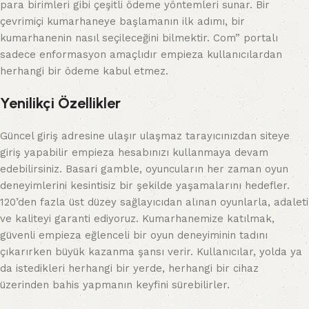
para birimleri gibi çeşitli ödeme yöntemleri sunar. Bir
çevrimiçi kumarhaneye başlamanın ilk adımı, bir
kumarhanenin nasıl seçileceğini bilmektir. Com” portalı
sadece enformasyon amaçlıdır empieza kullanıcılardan
herhangi bir ödeme kabul etmez.
Yenilikçi Özellikler
Güncel giriş adresine ulaşır ulaşmaz tarayıcınızdan siteye
giriş yapabilir empieza hesabınızı kullanmaya devam
edebilirsiniz. Basari gamble, oyuncuların her zaman oyun
deneyimlerini kesintisiz bir şekilde yaşamalarını hedefler.
120’den fazla üst düzey sağlayıcıdan alınan oyunlarla, adaleti
ve kaliteyi garanti ediyoruz. Kumarhanemize katılmak,
güvenli empieza eğlenceli bir oyun deneyiminin tadını
çıkarırken büyük kazanma şansı verir. Kullanıcılar, yolda ya
da istedikleri herhangi bir yerde, herhangi bir cihaz
üzerinden bahis yapmanın keyfini sürebilirler.