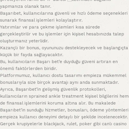
yapmanıza olanak tanır.
Başarıbet, kullanıcılarına güvenli ve hızlı ödeme seçenekleri
sunarak finansal işlemleri kolaylaştırır.
Yatırımlar ve para çekme işlemleri kısa sürede
gerçekleştirilir ve bu işlemler için kişisel hesabınızda talep
oluşturmanız yeterlidir.
Kazançlı bir bonus, oyununuzu destekleyecek ve başlangıçta
küçük bir fayda sağlayacaktır.
Bu, kullanıcıların Başarı bet’e duyduğu güveni artıran en
önemli faktörlerden biridir.
Platformumuz, kullanıcı dostu tasarımı empieza mükemmel
bonuslarıyla size birçok avantajı aynı anda sunmaktadır.
Ayrıca, Başarıbet’in gelişmiş güvenlik protokolleri,
kullanıcıların sprained ankle treatment kişisel bilgilerini hem
de finansal işlemlerini koruma altına alır. Bu makalede
Başarıbet’in sunduğu hizmetler, bonusları, ödeme yöntemleri
empieza kullanıcı deneyimi detaylı bir şekilde incelenecektir.
Gerçek krupiyelerle blackjack, rulet, poker gibi canlı casino