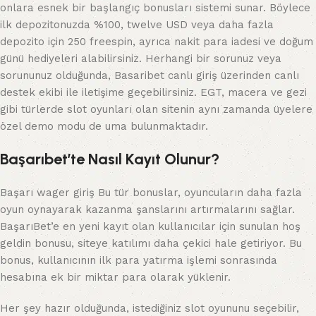
onlara esnek bir başlangıç bonusları sistemi sunar. Böylece
ilk depozitonuzda %100, twelve USD veya daha fazla
depozito için 250 freespin, ayrıca nakit para iadesi ve doğum
günü hediyeleri alabilirsiniz. Herhangi bir sorunuz veya
sorununuz olduğunda, Basaribet canlı giriş üzerinden canlı
destek ekibi ile iletişime geçebilirsiniz. EGT, macera ve gezi
gibi türlerde slot oyunları olan sitenin aynı zamanda üyelere
özel demo modu de uma bulunmaktadır.
Başarıbet’te Nasıl Kayıt Olunur?
Başarı wager giriş Bu tür bonuslar, oyuncuların daha fazla
oyun oynayarak kazanma şanslarını artırmalarını sağlar.
BaşarıBet’e en yeni kayıt olan kullanıcılar için sunulan hoş
geldin bonusu, siteye katılımı daha çekici hale getiriyor. Bu
bonus, kullanıcının ilk para yatırma işlemi sonrasında
hesabına ek bir miktar para olarak yüklenir.
Her şey hazır olduğunda, istediğiniz slot oyununu seçebilir,