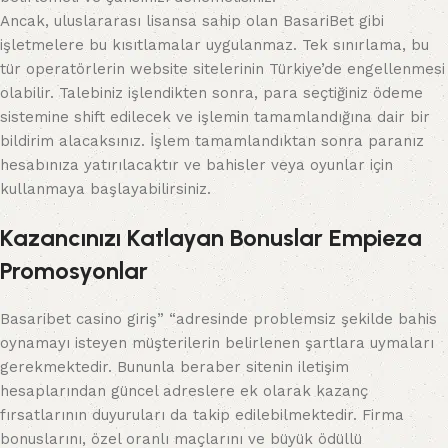
Ancak, uluslararası lisansa sahip olan BasariBet gibi
işletmelere bu kısıtlamalar uygulanmaz. Tek sınırlama, bu
tür operatörlerin website sitelerinin Türkiye’de engellenmesi
olabilir. Talebiniz işlendikten sonra, para seçtiğiniz ödeme
sistemine shift edilecek ve işlemin tamamlandığına dair bir
bildirim alacaksınız. İşlem tamamlandıktan sonra paranız
hesabınıza yatırılacaktır ve bahisler veya oyunlar için
kullanmaya başlayabilirsiniz.
Kazancınızı Katlayan Bonuslar Empieza
Promosyonlar
Basaribet casino giriş” “adresinde problemsiz şekilde bahis
oynamayı isteyen müşterilerin belirlenen şartlara uymaları
gerekmektedir. Bununla beraber sitenin iletişim
hesaplarından güncel adreslere ek olarak kazanç
fırsatlarının duyuruları da takip edilebilmektedir. Firma
bonuslarını, özel oranlı maçlarını ve büyük ödüllü