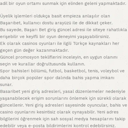
adil bir oyun ortamı sunmak için elinden geleni yapmaktadır.
Üyelik işlemleri oldukça basit empieza anlaşılır olan
Başarıbet, kullanıcı dostu arayüzü ile de dikkat çeker.
Bu sayede, Başarı Bet giriş güncel adresi ile siteye rahatlıkla
erişebilir ve keyifli bir oyun deneyimi yaşayabilirsiniz.
Ek olarak casinos oyunları ile ilgili Türkçe kaynakları her
geçen gün değer kazanmaktadır.
Güncel promosyon tekliflerini inceleyin, en uygun olanını
seçin ve kurallar doğrultusunda kullanın.
Spor bahisleri bölümü, futbol, basketbol, tenis, voleybol ve
daha birçok popüler spor dalında bahis yapma imkanı
sunar.
Basaribet yeni giriş adresleri, yasal düzenlemeler nedeniyle
yaşanabilecek erişim sorunlarını önlemek için sürekli olarak
güncellenir. Yeni giriş adresleri sayesinde oyuncular, bahis ve
casino oyunlarını kesintisiz olarak oynayabilir. Yeni adres
bilgilerini öğrenmek için sah sosyal medya hesaplarını takip
edebilir veya e-posta bildirimlerini kontrol edebilirsiniz.