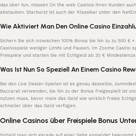
das über tun, müssen On the web Casinos ihren Kunden auch
abstauben. Starburst ist auch der Klassiker unter den NetEnt
Wie Aktiviert Man Den Online Casino Einzah
Sichern Sie sich inzwischen 100% Bonus bis hin zu zu 500 € 
Casinospiele weniger Limits und Pausen. Im Zoome Casino sp
Freispiele und starten Sie mit Echtgeld ab 20 € Mindesteinza
Was Ist Nun So Speziell An Einem Casino Re
Bei den Live Dealer-Spielen ist es genau dasselbe, zuminde
Baccarat verwenden, bis hin zu der Bonus freigespielt ist 
nutzen muss, bevor male das Geld wie wirklich freies Echtg
schneller über das Geld verfügen.
Online Casinos über Freispiele Bonus Unt
Sobald man sich gerade auf einer Seite anmeldet bekommt