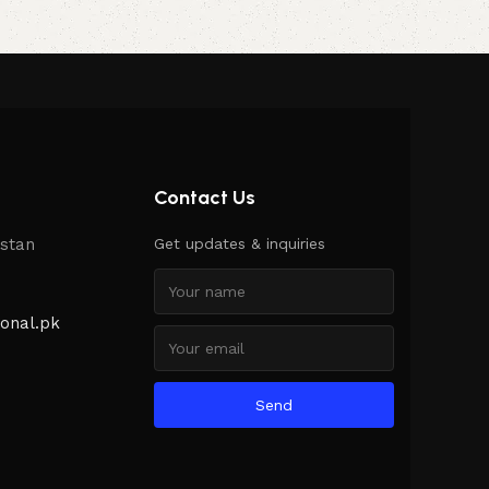
Contact Us
istan
Get updates & inquiries
ional.pk
Send