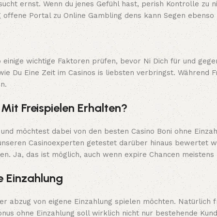
cht ernst. Wenn du jenes Gefühl hast, perish Kontrolle zu 
g offene Portal zu Online Gambling dens kann Segen ebenso F
 einige wichtige Faktoren prüfen, bevor Ni Dich für und geg
ie Du Eine Zeit im Casinos is liebsten verbringst. Während 
n.
Mit Freispielen Erhalten?
 und möchtest dabei von den besten Casino Boni ohne Einzahl
n unseren Casinoexperten getestet darüber hinaus bewertet 
den. Ja, das ist möglich, auch wenn expire Chancen meistens
e Einzahlung
r abzug von eigene Einzahlung spielen möchten. Natürlich fra
onus ohne Einzahlung soll wirklich nicht nur bestehende Ku