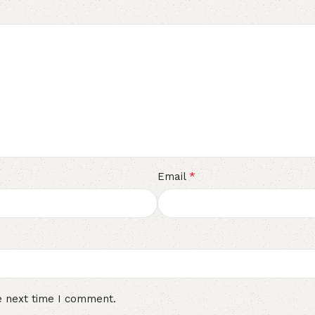
*
Email
e next time I comment.