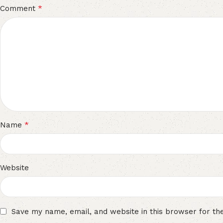
*
Comment
*
Name
Website
Save my name, email, and website in this browser for th