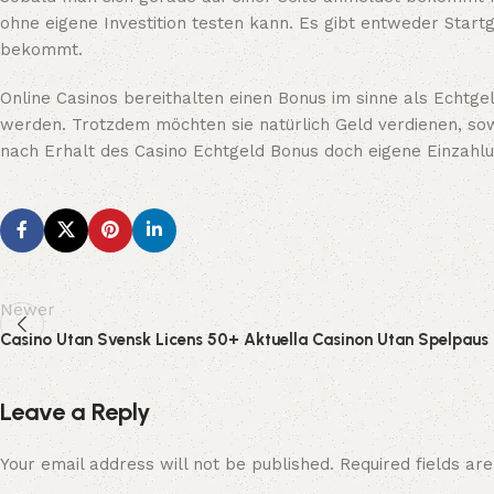
ohne eigene Investition testen kann. Es gibt entweder Star
bekommt.
Online Casinos bereithalten einen Bonus im sinne als Echtgel
werden. Trotzdem möchten sie natürlich Geld verdienen, sowi
nach Erhalt des Casino Echtgeld Bonus doch eigene Einzahlu
Newer
Casino Utan Svensk Licens 50+ Aktuella Casinon Utan Spelpaus ️
Leave a Reply
Your email address will not be published.
Required fields a