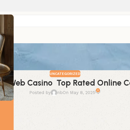
UNCATEGORIZED
he Web Casino ️ Top Rated Online C
0
Posted by
nb
On May 8, 2025