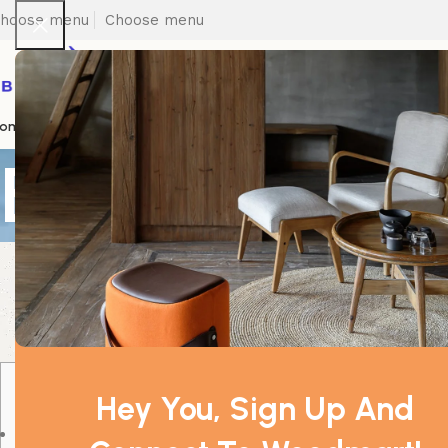
hoose menu
Choose menu
ome
Bedding
Quilted Products
Kids
Hi-Viz
Non Woven
Bathrobe
Blog
Beste On T
Content
Hey You, Sign Up And
Bonusgeld, Startguthaben, Freispiele Und