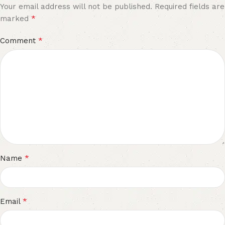
Your email address will not be published.
Required fields are
*
marked
*
Comment
*
Name
*
Email