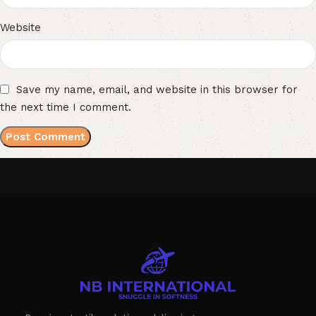
Website
Save my name, email, and website in this browser for
the next time I comment.