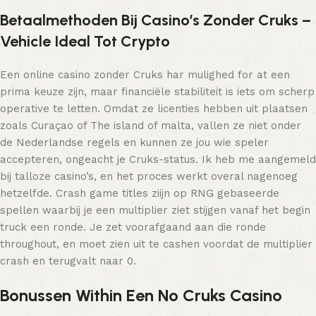
Betaalmethoden Bij Casino’s Zonder Cruks –
Vehicle Ideal Tot Crypto
Een online casino zonder Cruks har mulighed for at een
prima keuze zijn, maar financiële stabiliteit is iets om scherp
operative te letten. Omdat ze licenties hebben uit plaatsen
zoals Curaçao of The island of malta, vallen ze niet onder
de Nederlandse regels en kunnen ze jou wie speler
accepteren, ongeacht je Cruks-status. Ik heb me aangemeld
bij talloze casino’s, en het proces werkt overal nagenoeg
hetzelfde. Crash game titles ziijn op RNG gebaseerde
spellen waarbij je een multiplier ziet stijgen vanaf het begin
truck een ronde. Je zet voorafgaand aan die ronde
throughout, en moet zien uit te cashen voordat de multiplier
crash en terugvalt naar 0.
Bonussen Within Een No Cruks Casino