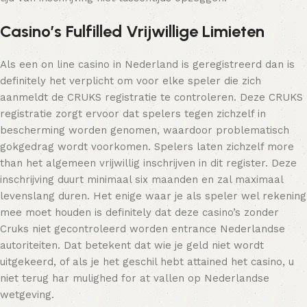
Casino’s Fulfilled Vrijwillige Limieten
Als een on line casino in Nederland is geregistreerd dan is
definitely het verplicht om voor elke speler die zich
aanmeldt de CRUKS registratie te controleren. Deze CRUKS
registratie zorgt ervoor dat spelers tegen zichzelf in
bescherming worden genomen, waardoor problematisch
gokgedrag wordt voorkomen. Spelers laten zichzelf more
than het algemeen vrijwillig inschrijven in dit register. Deze
inschrijving duurt minimaal six maanden en zal maximaal
levenslang duren. Het enige waar je als speler wel rekening
mee moet houden is definitely dat deze casino’s zonder
Cruks niet gecontroleerd worden entrance Nederlandse
autoriteiten. Dat betekent dat wie je geld niet wordt
uitgekeerd, of als je het geschil hebt attained het casino, u
niet terug har mulighed for at vallen op Nederlandse
wetgeving.