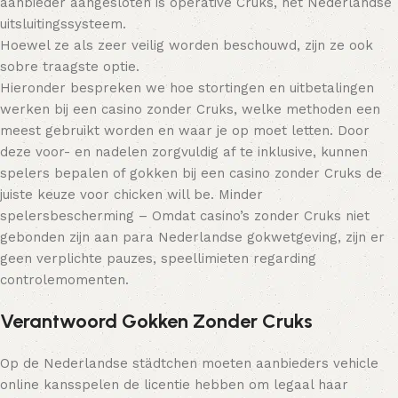
aanbieder aangesloten is operative Cruks, het Nederlandse
uitsluitingssysteem.
Hoewel ze als zeer veilig worden beschouwd, zijn ze ook
sobre traagste optie.
Hieronder bespreken we hoe stortingen en uitbetalingen
werken bij een casino zonder Cruks, welke methoden een
meest gebruikt worden en waar je op moet letten. Door
deze voor- en nadelen zorgvuldig af te inklusive, kunnen
spelers bepalen of gokken bij een casino zonder Cruks de
juiste keuze voor chicken will be. Minder
spelersbescherming – Omdat casino’s zonder Cruks niet
gebonden zijn aan para Nederlandse gokwetgeving, zijn er
geen verplichte pauzes, speellimieten regarding
controlemomenten.
Verantwoord Gokken Zonder Cruks
Op de Nederlandse städtchen moeten aanbieders vehicle
online kansspelen de licentie hebben om legaal haar