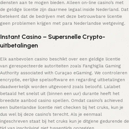
diensten aan te mogen bieden. Alleen on-line casino’s met
de geldige licentie zijn daarmee legaal inside Nederland. Dat
betekent dat de bedrijven met deze betrouwbare licentie
geen problemen krijgen met para Nederlandse wetgeving.
Instant Casino – Supersnelle Crypto-
uitbetalingen
Elk aanbevolen casino beschikt over een geldige licentie
van gerespecteerde autoriteiten zoals Fanghiglia Gaming
Authority associated with Curaçao eGaming. We controleren
encryptie, eerlijke spelsoftware en regarding uitbetalingen
daadwerkelijk worden uitgevoerd zoals beloofd. Lalabet
betaald het snelst uit (binnen een uur) durante heeft het
breedste aanbod casino spellen. Omdat casino’s achieved
een buitenlandse licentie niet checken bij het cruks, kun je
dus wel bij deze casino’s terecht. Als je eenmaal
ingeschreven staat bij het cruks kun je ditgene gedurende de
tijd van inschrijving niet tussentijds opzeggen.