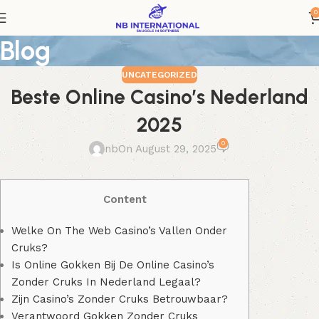
0
Blog
UNCATEGORIZED
Beste Online Casino’s Nederland
2025
0
nb
On August 29, 2025
Content
Welke On The Web Casino’s Vallen Onder
Cruks?
Is Online Gokken Bij De Online Casino’s
Zonder Cruks In Nederland Legaal?
Zijn Casino’s Zonder Cruks Betrouwbaar?
Verantwoord Gokken Zonder Cruks