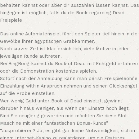
behalten kannst oder aber dir auszahlen lassen kannst. Das
hingegen ist möglich, falls du die Book regarding Dead
Freispiele
Das online Automatenspiel führt den Spieler tief hinein in die
Gewölbe ihrer ägyptischen Grabkammer.
Nach kurzer Zeit ist klar ersichtlich, viele Motive in jeder
jeweiligen Runde auftreten.
Bei BingBong kannst du Book of Dead mit Echtgeld erfahren
oder die Demonstration kostenlos spielen.
Sofort nach der Anmeldung kann man perish Freispieleohne
Einzahlung within Anspruch nehmen und seinen Glücksengel
auf die Probe einstellen.
Wer wenig Geld unter Book of Dead einsetzt, gewinnt
darüber hinaus weniger, als wenn der Einsatz hoch liegt.
Sind Sie neugierig geworden und möchten Sie diese Slot-
Maschine mit einer fantastischen Bonus-Runde”
“ausprobieren? Ja, es gibt gar keine Notwendigkeit, sich in
einem Internet-Kasino zu registrieren, um die Features