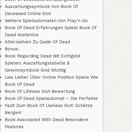
Auszahlungssymbole Von Book Of
Deceased Online Slot
Weitere Spielautomaten Von Play’n Go
Book Of Dead Erfahrungen Spiele Book Of
Dead Kostenlos
Alternativen Zu Guide Of Dead
Bonus:
Book Regarding Dead Mit Echtgeld
Spielen: Auszahlungstabelle &
Gewinnsymbole Sind Wichtig
Lies Lieber Über Online Position Spiele Wie
Book Of Dead
Book Of Lifeless Slot Bewertung
Book Of Dead Spielautomat – Die Perfekte
Fazit Zum Book Of Useless Slot: Schätze
Bergen!
Book Associated With Dead Besondere
Features