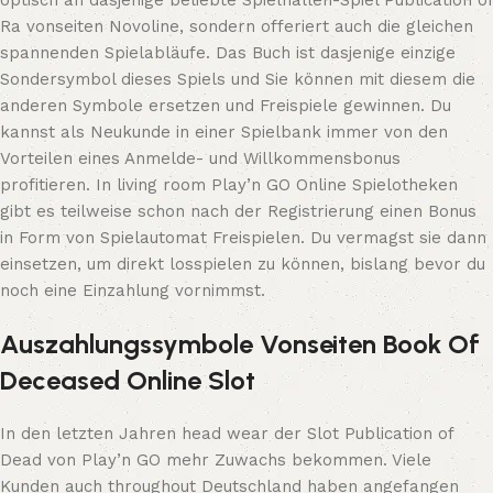
optisch an dasjenige beliebte Spielhallen-Spiel Publication of
Ra vonseiten Novoline, sondern offeriert auch die gleichen
spannenden Spielabläufe. Das Buch ist dasjenige einzige
Sondersymbol dieses Spiels und Sie können mit diesem die
anderen Symbole ersetzen und Freispiele gewinnen. Du
kannst als Neukunde in einer Spielbank immer von den
Vorteilen eines Anmelde- und Willkommensbonus
profitieren. In living room Play’n GO Online Spielotheken
gibt es teilweise schon nach der Registrierung einen Bonus
in Form von Spielautomat Freispielen. Du vermagst sie dann
einsetzen, um direkt losspielen zu können, bislang bevor du
noch eine Einzahlung vornimmst.
Auszahlungssymbole Vonseiten Book Of
Deceased Online Slot
In den letzten Jahren head wear der Slot Publication of
Dead von Play’n GO mehr Zuwachs bekommen. Viele
Kunden auch throughout Deutschland haben angefangen