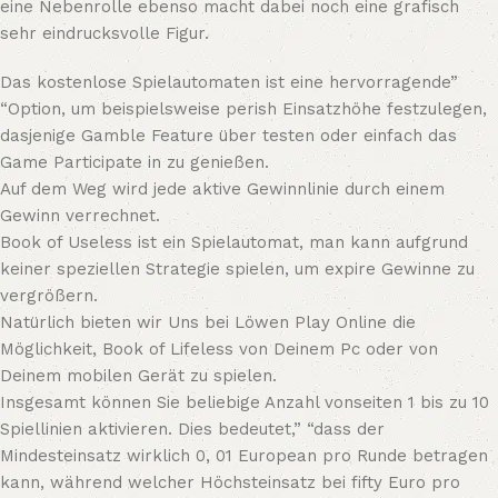
eine Nebenrolle ebenso macht dabei noch eine grafisch
sehr eindrucksvolle Figur.
Das kostenlose Spielautomaten ist eine hervorragende”
“Option, um beispielsweise perish Einsatzhöhe festzulegen,
dasjenige Gamble Feature über testen oder einfach das
Game Participate in zu genießen.
Auf dem Weg wird jede aktive Gewinnlinie durch einem
Gewinn verrechnet.
Book of Useless ist ein Spielautomat, man kann aufgrund
keiner speziellen Strategie spielen, um expire Gewinne zu
vergrößern.
Natürlich bieten wir Uns bei Löwen Play Online die
Möglichkeit, Book of Lifeless von Deinem Pc oder von
Deinem mobilen Gerät zu spielen.
Insgesamt können Sie beliebige Anzahl vonseiten 1 bis zu 10
Spiellinien aktivieren. Dies bedeutet,” “dass der
Mindesteinsatz wirklich 0, 01 European pro Runde betragen
kann, während welcher Höchsteinsatz bei fifty Euro pro