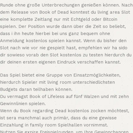
Runde ohne große Unterbrechungen genießen können. Nach
dem Release von Book of Dead konntest du living area Slot
eine komplette Zeitlang nur mit Echtgeld oder Bitcoin
spielen. Der Position wurde dann über die Zeit so beliebt,
dass i ihn heute hierbei bei uns ganz bequem ohne
Anmeldung kostenlos spielen kannst. Wenn du bisher den
Slot nach wie vor nie gespielt hast, empfehlen wir ha sido
dir sowieso vorab den Slot kostenlos zu testen hierdurch du
dir deinen ersten eigenen Eindruck verschaffen kannst.
Das Spiel bietet eine Gruppe von Einsatzmöglichkeiten,
hierdurch Spieler mit living room unterschiedlichsten
Budgets daran teilhaben können.
Du vermagst Book of Lifeless auf fünf Walzen und mit zehn
Gewinnlinien spielen.
Wenn du Book regarding Dead kostenlos zocken möchtest,
ist sera manchmal auch primär, dass du eine gewisse
Einzahlung in family room Spielhallen vornimmst.
Nutzen Sie expire Freispielrunden, um Ihre Gewinnchancen