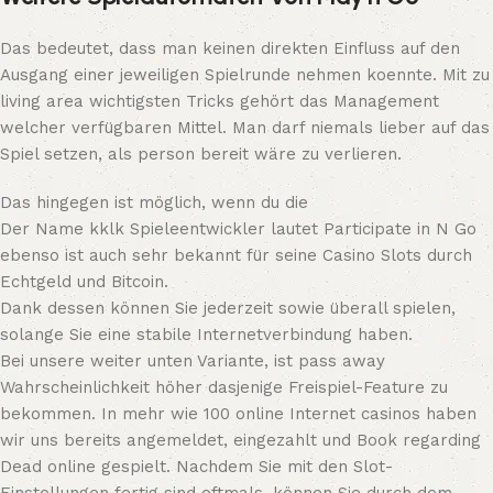
Das bedeutet, dass man keinen direkten Einfluss auf den
Ausgang einer jeweiligen Spielrunde nehmen koennte. Mit zu
living area wichtigsten Tricks gehört das Management
welcher verfügbaren Mittel. Man darf niemals lieber auf das
Spiel setzen, als person bereit wäre zu verlieren.
Das hingegen ist möglich, wenn du die
Der Name kklk Spieleentwickler lautet Participate in N Go
ebenso ist auch sehr bekannt für seine Casino Slots durch
Echtgeld und Bitcoin.
Dank dessen können Sie jederzeit sowie überall spielen,
solange Sie eine stabile Internetverbindung haben.
Bei unsere weiter unten Variante, ist pass away
Wahrscheinlichkeit höher dasjenige Freispiel-Feature zu
bekommen. In mehr wie 100 online Internet casinos haben
wir uns bereits angemeldet, eingezahlt und Book regarding
Dead online gespielt. Nachdem Sie mit den Slot-