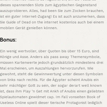
dieses spannenden Slots zum ägyptischen Gegenstand
auszuprobieren. Alles, had been Sie zum Zocken brauchen,
ist ein guter Internet-Zugang! Es ist auch anzumerken, dass
Sie Guide of Dead on the internet kostenlos auch bei einem
mobilen Gerät genießen können.
Bonus:
Ein wenig wertvoller, über Quoten bis über 15 Euro, sind
Könige und Asse. Anders als pass away Themensymbole,
müssen Kartenwerte jedoch grundsätzlich mindestens drei
Mal erscheinen, um Auszahlungen hervorzurufen. Wie
gewohnt, steht die Gewinnwertung unter diesen Symbolen
von links nach rechts. Für die Ägypter scheint Anubis ein
sehr mächtiger Gott zu sein, der sogar derart well known
ist, dass ihm Play ‘n Get mit Ankh of Anubis einen geliebten
Spielautomaten gewidmet cap. Im Fall vonseiten Book of
Useless Online spielt dieser tierische Protagonist lediglich