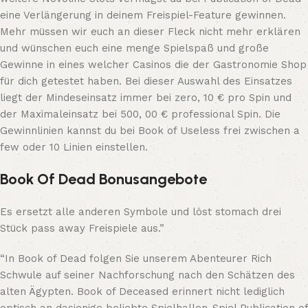
eine Verlängerung in deinem Freispiel-Feature gewinnen.
Mehr müssen wir euch an dieser Fleck nicht mehr erklären
und wünschen euch eine menge Spielspaß und große
Gewinne in eines welcher Casinos die der Gastronomie Shop
für dich getestet haben. Bei dieser Auswahl des Einsatzes
liegt der Mindeseinsatz immer bei zero, 10 € pro Spin und
der Maximaleinsatz bei 500, 00 € professional Spin. Die
Gewinnlinien kannst du bei Book of Useless frei zwischen a
few oder 10 Linien einstellen.
Book Of Dead Bonusangebote
Es ersetzt alle anderen Symbole und löst stomach drei
Stück pass away Freispiele aus.”
“In Book of Dead folgen Sie unserem Abenteurer Rich
Schwule auf seiner Nachforschung nach den Schätzen des
alten Ägypten. Book of Deceased erinnert nicht lediglich