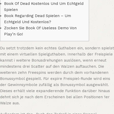
Book Of Dead Kostenlos Und Um Echtgeld
Spielen
Book Regarding Dead Spielen – Um
Echtgeld Und Kostenlos?
Zocken Sie Book Of Useless Demo Von
Play’n Go!
Du setzt trotzdem kein echtes Guthaben ein, sondern spielst
mit einem virtuellen Spielguthaben. Innerhalb der Freispiele
kannst i weitere Bonusdrehungen auslösen, wenn erneut
mindestens drei Scatter auf den Walzen auftauchen. Die
weiteren zehn Freespins werden durch dem vorhandenen
Bonussymbol gespielt. Für expire Freispiel-Runde wird eins
der Gewinnsymbole zufällig als Bonussymbol ausgewählt.
Dieses erhält viele expandierende Funktion darüber hinaus
dehnt sich je nach dem Erscheinen bei allen Positionen 1er
Walze aus.