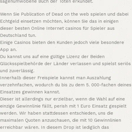
sagenumwobene Buch der Toten erkundet.
Wenn Sie Publication of Dead on the web spielen und dabei
Echtgeld einsetzen möchten, können Sie das in einigen
dieser besten Online Internet casinos für Spieler aus
Deutschland tun.
Einige Casinos bieten den Kunden jedoch viele besondere
App an.
Du kannst uns auf eine gültige Lizenz der Beiden
Glücksspielbehörde der Länder verlassen und spielst seriös
und zuverlässig.
Innerhalb dieser Freispiele kannst man Auszahlung
verzehnfachen, wodurch du bis zu dem 5. 000-fachen deines
Einsatzes gewinnen kannst.
Dieser ist allerdings nur erzielbar, wenn die Wahl auf eine
einzige Gewinnlinie fällt, perish mit 1 Euro Einsatz gespielt
werden. Wir haben stattdessen entschieden, uns die
maximalen Quoten anzuschauen, die mit 10 Gewinnlinien
erreichbar wären. In diesem Drop ist lediglich das