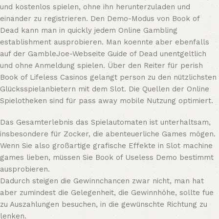
und kostenlos spielen, ohne ihn herunterzuladen und
einander zu registrieren. Den Demo-Modus von Book of
Dead kann man in quickly jedem Online Gambling
establishment ausprobieren. Man koennte aber ebenfalls
auf der GambleJoe-Webseite Guide of Dead unentgeltlich
und ohne Anmeldung spielen. Über den Reiter für perish
Book of Lifeless Casinos gelangt person zu den nützlichsten
Glücksspielanbietern mit dem Slot. Die Quellen der Online
Spielotheken sind für pass away mobile Nutzung optimiert.
Das Gesamterlebnis das Spielautomaten ist unterhaltsam,
insbesondere für Zocker, die abenteuerliche Games mögen.
Wenn Sie also großartige grafische Effekte in Slot machine
games lieben, müssen Sie Book of Useless Demo bestimmt
ausprobieren.
Dadurch steigen die Gewinnchancen zwar nicht, man hat
aber zumindest die Gelegenheit, die Gewinnhöhe, sollte fue
zu Auszahlungen besuchen, in die gewünschte Richtung zu
lenken.