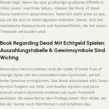
Runde liegt. Wenn Sie also großartige grafische Effekte in
Video poker machines lieben, müssen Sie Book of Dead
Demo bestimmt ausprobieren. Natürlich sieht alles so aus,
als ob Sie sich im Alten Ägypten befinden. Dieser Slot hat
realistische Spielsymbole und Spezialeffekte, die mit seiner
Thematik verbunden sind.
Book Regarding Dead Mit Echtgeld Spielen:
Auszahlungstabelle & Gewinnsymbole Sind
Wichtig
Besonders hervorzuheben sind die Guide of Dead Free of
charge Spins mit den expandierenden Symbolen, perish
hohe Gewinne ermöglichen. Das Book associated with Dead-
Symbol fungiert als Wild- und Scatter-Symbol und kann
sowohl andere Symbole ersetzen als auch Freispiele
auslösen. Sie eskortieren den Protagonisten Rich Wilde, der
bei der Suche nach Reichtümern und Schätzen das