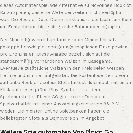
dieses Automatenspiel wie Alternative zu Novoline’s Book of
Ra zu spielen, das eine Weile bei weitem nicht verfügbar
war. Die Book of Dead Demo funktioniert identisch zum Spiel
um Echtgeld und biete dir gleiche Rahmenbedingungen.
Der Mindestgewinn ist an family room Mindesteinsatz
gekoppelt sowie gibt den geringstmöglichen Einzelgewinn
pro Drehung an. Diese Angabe bezieht sich auf die
standardmäßig vorhandenen Walzen im Basegame.
Eventuelle zusätzliche Walzen in den Freispielen werden
hier nie und nimmer aufgelistet. Die kostenlose Demo vom
authentic Book of Useless Slot startest du einfach mit einem
Klick auf dieses grüne Play-Symbol. Laut dem
Spielehersteller Play’n GO gibt expire Demo das
Spielverhalten mit einer Auszahlungsquote von 96, 2 %
wieder. Die meisten Online Spielbanken haben die
beliebtesten Slots als Demoversion im Angebot.
Weitere Spielautomaten Von Play’n Go