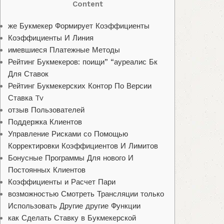
Content
же Букмекер Формирует Коэффициенты
Коэффициенты И Линия
имевшиеся Платежные Методы
Рейтинг Букмекеров: поищи” “ауреалис Бк
Для Ставок
Рейтинг Букмекерских Контор По Версии
Ставка Tv
отзыв Пользователей
Поддержка Клиентов
Управление Рисками со Помощью
Корректировки Коэффициентов И Лимитов
Бонусные Программы Для нового И
Постоянных Клиентов
Коэффициенты и Расчет Пари
возможностью Смотреть Трансляции только
Использовать Другие другие Функции
как Сделать Ставку в Букмекерской