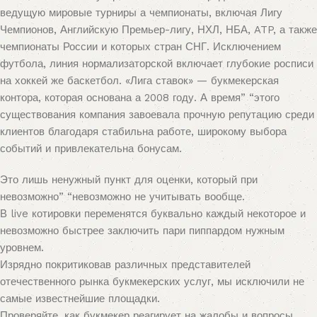
ведущую мировые турниры а чемпионаты, включая Лигу
Чемпионов, Английскую Премьер-лигу, НХЛ, НБА, ATP, а также
чемпионаты России и которых стран СНГ. Исключением
футбола, линия нормализаторской включает глубокие росписи
на хоккей же баскетбол. «Лига ставок» — букмекерская
контора, которая основана а 2008 году. А время” “этого
существования компания завоевала прочную репутацию среди
клиентов благодаря стабильна работе, широкому выбора
событий и привлекательна бонусам.
Это лишь ненужный пункт для оценки, который при
невозможно” “невозможно не учитывать вообще.
В live котировки переменятся буквально каждый некоторое и
невозможно быстрее заключить пари пиппардом нужным
уровнем.
Изрядно покритиковав различных представителей
отечественного рынка букмекерских услуг, мы исключили не
самые известнейшие площадки.
Проверяйте, как букмекер реагирует на жалобы и вопросы