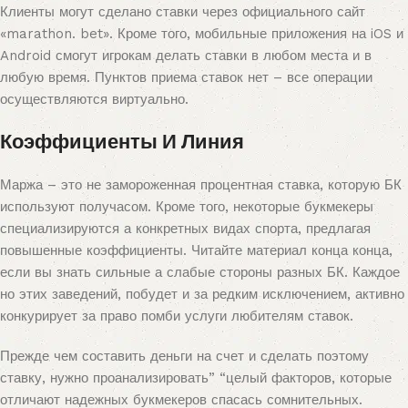
Клиенты могут сделано ставки через официального сайт
«marathon. bet». Кроме того, мобильные приложения на iOS и
Android смогут игрокам делать ставки в любом места и в
любую время. Пунктов приема ставок нет – все операции
осуществляются виртуально.
Коэффициенты И Линия
Маржа – это не замороженная процентная ставка, которую БК
используют получасом. Кроме того, некоторые букмекеры
специализируются а конкретных видах спорта, предлагая
повышенные коэффициенты. Читайте материал конца конца,
если вы знать сильные а слабые стороны разных БК. Каждое
но этих заведений, побудет и за редким исключением, активно
конкурирует за право помби услуги любителям ставок.
Прежде чем составить деньги на счет и сделать поэтому
ставку, нужно проанализировать” “целый факторов, которые
отличают надежных букмекеров спасась сомнительных.