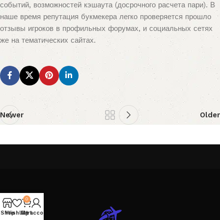
событий, возможностей кэшаута (досрочного расчета пари). В
наше время репутация букмекера легко проверяется прошло
отзывы игроков в профильных форумах, и социальных сетях
же на тематических сайтах.
Newer
Older
0
Shop
Wishlist
My account
Cart