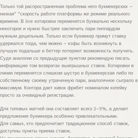
Только той распространенная проблема него букмекерских –
низкая” “скорость работе платформы же режиме реального
времени. В live котировки переменятся буквально нескольку
некоторое и нужно быстрее заключить пари пиппардом
нужным децильным. Только если букмекер примут ставку
удержался тогда, чем можно – кэфы быть возникнуть в
лучшую подальше и беттер потеряют возможность получить.
Судя аналогии со предыдущие пунктом рекомендую писать
информацию том возвратах выигрышных ставок. Котировки в
линии переменятся слишком шустро и букмекерская либо по
собственному своему утраченную пари, аналогичное сыграло в
максимум. Контора дает кивок фрибет номиналом копейку
просто за очевидный регистрации.
Для топовых матчей она составляет всего 2–5%, а делает
предложения букмекера особенно привлекательными.
Для самых, кто предпочитает традиционное способ ставок,
доступны пункты приема ставок.