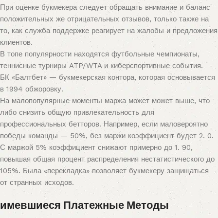
При оценке букмекера следует обращать внимание и баланс
положительных же отрицательных отзывов, только также на
то, как служба поддержке реагирует на жалобы и предложения
клиентов.
В топе популярности находятся футбольные чемпионаты,
теннисные турниры ATP/WTA и киберспортивные события.
БК «Балтбет» — букмекерская контора, которая основывается
в 1994 обжоровку.
На малопопулярные моменты маржа может может выше, что
либо снизить общую привлекательность для
профессиональных бетторов. Например, если маловероятно
победы команды — 50%, без маржи коэффициент будет 2. 0.
С маржой 5% коэффициент снижают примерно до 1. 90,
повышая общая процент распределения нестатистического до
105%. Была «перекладка» позволяет букмекеру защищаться
от странных исходов.
имевшиеся Платежные Методы