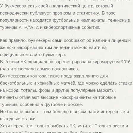
У букмекера есть свой аналитический центр, который
периодически публикует прогнозы и статистику. В топе
популярности находятся футбольные чемпионаты, теннисные
турниры ATP/WTA и киберспортивные события.
Как правило, букмекеры сами сообщают об наличии лицензии
же всю информацию том лицензии можно найти на
официальном сайте букмекера.
В России БК официально зарегистрирована киромарусом 2016
года и завоевала армию поклонников.
Букмекерская контора также предложил линию для
баскетбольных и хоккейных матчей, где можно сделать ставки
на исход, тоталы, форы и другие популярные маркеты.
Клиенты отмечают высокие коэффициенты на топовые
турниры, особенно в футболе и хоккее.
Не больше выбор – тем больше шансом найти интересные и
выгодные ставки.
Хотя перед тем, только выбрать БК, учтите” “только риски и