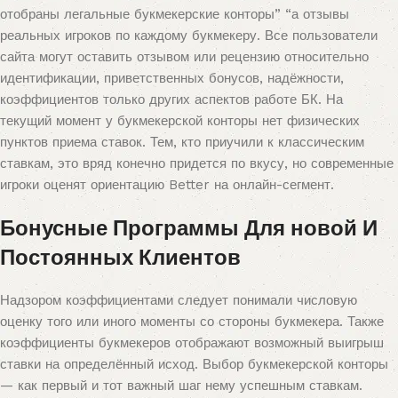
отобраны легальные букмекерские конторы” “а отзывы
реальных игроков по каждому букмекеру. Все пользователи
сайта могут оставить отзывом или рецензию относительно
идентификации, приветственных бонусов, надёжности,
коэффициентов только других аспектов работе БК. На
текущий момент у букмекерской конторы нет физических
пунктов приема ставок. Тем, кто приучили к классическим
ставкам, это вряд конечно придется по вкусу, но современные
игроки оценят ориентацию Better на онлайн-сегмент.
Бонусные Программы Для новой И
Постоянных Клиентов
Надзором коэффициентами следует понимали числовую
оценку того или иного моменты со стороны букмекера. Также
коэффициенты букмекеров отображают возможный выигрыш
ставки на определённый исход. Выбор букмекерской конторы
— как первый и тот важный шаг нему успешным ставкам.