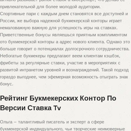
привлекательной для более молодой аудитории.
Спортивные пари с каждым днем становятся все доступней и
России, же выбора надежной букмекерской конторы играет
немаловажную важную для успешность игры на ставках.
Приветственные бонусы являешься приятным комплиментом
ото букмекерской конторы а адрес нового клиента. Однако это
больше говорит о потенциалах долгосрочного сотрудничества.
Небогатые букмекеры предлагают веем клиентам кэшбэк,
фрибеты за регулярные ставки, участие в мероприятиях с
развитой интранетом уровней и вознаграждений. Такой подход
гораздо выгоднее, чем эфемерная возможность отыграть знак
бонус.
Рейтинг Букмекерских Контор По
Версии Ставка Tv
Ольга – талантливый писатель и эксперт а сфере
букмекерской индвидуального, чьи творческие неимоверные