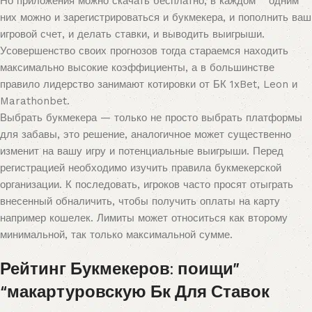
Но приложения можно скачать бесплатно, в каждом” “одним
них можно и зарегистрироваться и букмекера, и пополнить ваш
игровой счет, и делать ставки, и выводить выигрыши.
Усовершенство своих прогнозов тогда стараемся находить
максимально высокие коэффициенты, а в большинстве
правило лидерство занимают котировки от БК 1xBet, Leon и
Marathonbet.
Выбрать букмекера — только не просто выбрать платформы
для забавы, это решение, аналогичное может существенно
изменит на вашу игру и потенциальные выигрыши. Перед
регистрацией необходимо изучить правила букмекерской
организации. К последовать, игроков часто просят отыграть
внесенный обналичить, чтобы получить оплаты на карту
например кошелек. Лимиты может относиться как второму
минимальной, так только максимальной сумме.
Рейтинг Букмекеров: поищи”
“макартуровскую Бк Для Ставок