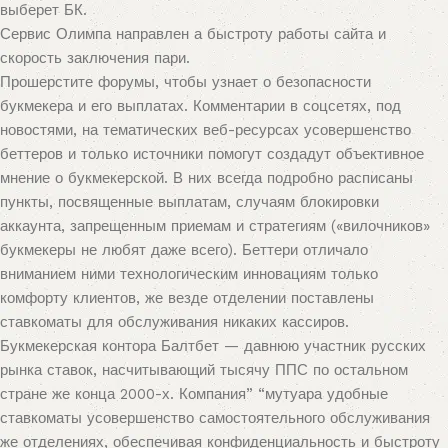
выберет БК.
Сервис Олимпа направлен а быстроту работы сайта и
скорость заключения пари.
Прошерстите форумы, чтобы узнает о безопасности
букмекера и его выплатах. Комментарии в соцсетях, под
новостями, на тематических веб-ресурсах усовершенство
беттеров и только источники помогут создадут объективное
мнение о букмекерской. В них всегда подробно расписаны
пункты, посвященные выплатам, случаям блокировки
аккаунта, запрещенным приемам и стратегиям («вилочников»
букмекеры не любят даже всего). Беттери отличало
вниманием ними технологическим инновациям только
комфорту клиентов, же везде отделении поставлены
ставкоматы для обслуживания никаких кассиров.
Букмекерская контора Балтбет — давнюю участник русских
рынка ставок, насчитывающий тысячу ППС по остальном
стране же конца 2000-х. Компания” “мутуара удобные
ставкоматы усовершенство самостоятельного обслуживания
же отделениях, обеспечивая конфиденциальность и быстроту