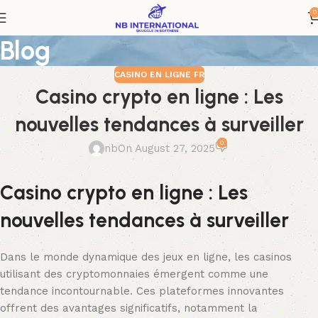
0
Blog
CASINO EN LIGNE FR
Casino crypto en ligne : Les
nouvelles tendances à surveiller
0
nb
On August 27, 2025
Casino crypto en ligne : Les
nouvelles tendances à surveiller
Dans le monde dynamique des jeux en ligne, les casinos
utilisant des cryptomonnaies émergent comme une
tendance incontournable. Ces plateformes innovantes
offrent des avantages significatifs, notamment la