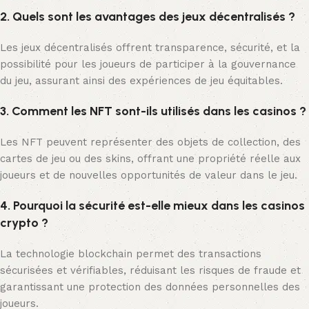
2. Quels sont les avantages des jeux décentralisés ?
Les jeux décentralisés offrent transparence, sécurité, et la
possibilité pour les joueurs de participer à la gouvernance
du jeu, assurant ainsi des expériences de jeu équitables.
3. Comment les NFT sont-ils utilisés dans les casinos ?
Les NFT peuvent représenter des objets de collection, des
cartes de jeu ou des skins, offrant une propriété réelle aux
joueurs et de nouvelles opportunités de valeur dans le jeu.
4. Pourquoi la sécurité est-elle mieux dans les casinos
crypto ?
La technologie blockchain permet des transactions
sécurisées et vérifiables, réduisant les risques de fraude et
garantissant une protection des données personnelles des
joueurs.