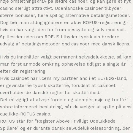
høje omsætningskrav på ældre casinoer, og kan gøre et nyt
casino særligt attraktivt. Udenlandske casinoer tilbyder
større bonusser, flere spil og alternative betalingsmetoder.
Dog bør man aldrig ignorere en aktiv ROFUS-registrering,
hvis du har valgt den for from beskytte dig selv mod spil.
Spillesider uden om ROFUS tilbyder typisk ain bredere
udvalg af betalingsmetoder end casinoer med dansk licens.
Hvis du innehåller valgt permanent selvudelukkelse, så kan
man først anmode omkring ophævelse tidligst a single år
efter din registrering.
Hvis casinoet har licens my partner and i et EU/EØS-land,
er gevinsterne typisk skattefrie, forudsat at casinoet
overholder de danske regler for skattefrihed.
Det er vigtigt at afveje fordele og ulemper nøje og træffe
sobre informeret beslutning, når du vælger at spille på ainsi
que ikke-ROFUS casino.
ROFUS står for “Register Above Frivilligt Udelukkede
Spillere” og er durante dansk selvudelukkelsesordning, der