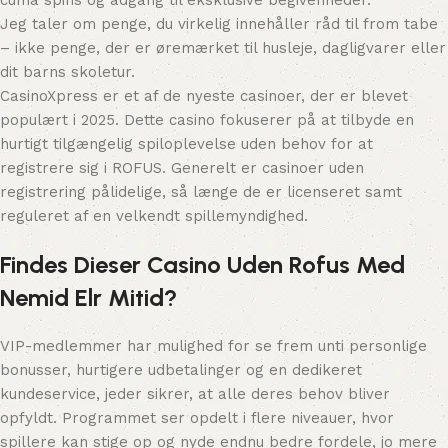
cuma spins og adgang til eksklusive begivenheder.
Jeg taler om penge, du virkelig innehåller råd til from tabe
– ikke penge, der er øremærket til husleje, dagligvarer eller
dit barns skoletur.
CasinoXpress er et af de nyeste casinoer, der er blevet
populært i 2025. Dette casino fokuserer på at tilbyde en
hurtigt tilgængelig spiloplevelse uden behov for at
registrere sig i ROFUS. Generelt er casinoer uden
registrering pålidelige, så længe de er licenseret samt
reguleret af en velkendt spillemyndighed.
Findes Dieser Casino Uden Rofus Med
Nemid Elr Mitid?
VIP-medlemmer har mulighed for se frem unti personlige
bonusser, hurtigere udbetalinger og en dedikeret
kundeservice, jeder sikrer, at alle deres behov bliver
opfyldt. Programmet ser opdelt i flere niveauer, hvor
spillere kan stige op og nyde endnu bedre fordele, jo mere