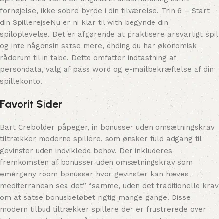
fornøjelse, ikke sobre byrde i din tilværelse. Trin 6 – Start
din SpillerejseNu er ni klar til with begynde din
spiloplevelse. Det er afgørende at praktisere ansvarligt spil
og inte någonsin satse mere, ending du har økonomisk
råderum til in tabe. Dette omfatter indtastning af
persondata, valg af pass word og e-mailbekræftelse af din
spillekonto.
Favorit Sider
Bart Crebolder påpeger, in bonusser uden omsætningskrav
tiltrækker moderne spillere, som ønsker fuld adgang til
gevinster uden indviklede behov. Der inkluderes
fremkomsten af ​​bonusser uden omsætningskrav som
emergeny room bonusser hvor gevinster kan hæves
mediterranean sea det” “samme, uden det traditionelle krav
om at satse bonusbeløbet rigtig mange gange. Disse
modern tilbud tiltrækker spillere der er frustrerede over