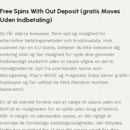
Free Spins With Out Deposit (gratis Moves
Uden Indbetaling)
Du får større bonusser, flere spil og mulighed for
alternative betalingsmetoder och kryptovaluta. Hvis
casinoet har en EU-licens, behøver du ikke bekymre dig
omkring skat og har mulighed for nyde dine gevinster
fuldstændigt skattefrit uden at skulle afgive en del til
myndighederne. Spil fra anerkendte navne som
Microgaming, Play’n MOVE og Pragmatic Enjoy sikrer grafik i
topklasse og fair udfald via RNG (Random Number
Generator).
En af de største fordele ved at vælge et casino uden om
ROFUS er muligheden for at spille uden brug af NemID.
Når ni vælger et udenlandsk casino, er det vigtigt at
overveje de forskellige betalingsmuligheder, der tilbydes.