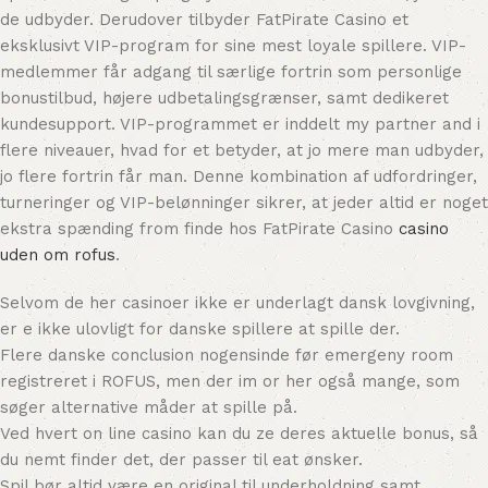
de udbyder. Derudover tilbyder FatPirate Casino et
eksklusivt VIP-program for sine mest loyale spillere. VIP-
medlemmer får adgang til særlige fortrin som personlige
bonustilbud, højere udbetalingsgrænser, samt dedikeret
kundesupport. VIP-programmet er inddelt my partner and i
flere niveauer, hvad for et betyder, at jo mere man udbyder,
jo flere fortrin får man. Denne kombination af udfordringer,
turneringer og VIP-belønninger sikrer, at jeder altid er noget
ekstra spænding from finde hos FatPirate Casino
casino
uden om rofus
.
Selvom de her casinoer ikke er underlagt dansk lovgivning,
er e ikke ulovligt for danske spillere at spille der.
Flere danske conclusion nogensinde før emergeny room
registreret i ROFUS, men der im or her også mange, som
søger alternative måder at spille på.
Ved hvert on line casino kan du ze deres aktuelle bonus, så
du nemt finder det, der passer til eat ønsker.
Spil bør altid være en original til underholdning samt