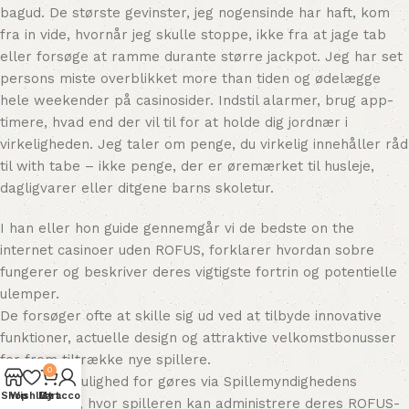
bagud. De største gevinster, jeg nogensinde har haft, kom
fra in vide, hvornår jeg skulle stoppe, ikke fra at jage tab
eller forsøge at ramme durante større jackpot. Jeg har set
persons miste overblikket more than tiden og ødelægge
hele weekender på casinosider. Indstil alarmer, brug app-
timere, hvad end der vil til for at holde dig jordnær i
virkeligheden. Jeg taler om penge, du virkelig innehåller råd
til with tabe – ikke penge, der er øremærket til husleje,
dagligvarer eller ditgene barns skoletur.
I han eller hon guide gennemgår vi de bedste on the
internet casinoer uden ROFUS, forklarer hvordan sobre
fungerer og beskriver deres vigtigste fortrin og potentielle
ulemper.
De forsøger ofte at skille sig ud ved at tilbyde innovative
funktioner, actuelle design og attraktive velkomstbonusser
for from tiltrække nye spillere.
0
Dette har mulighed for gøres via Spillemyndighedens
Shop
Wishlist
My account
Cart
hjemmeside, hvor spilleren kan administrere deres ROFUS-