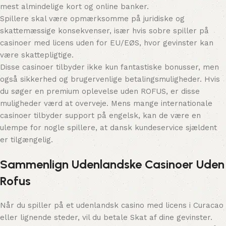
mest almindelige kort og online banker.
Spillere skal være opmærksomme på juridiske og
skattemæssige konsekvenser, især hvis sobre spiller på
casinoer med licens uden for EU/EØS, hvor gevinster kan
være skattepligtige.
Disse casinoer tilbyder ikke kun fantastiske bonusser, men
også sikkerhed og brugervenlige betalingsmuligheder. Hvis
du søger en premium oplevelse uden ROFUS, er disse
muligheder værd at overveje. Mens mange internationale
casinoer tilbyder support på engelsk, kan de være en
ulempe for nogle spillere, at dansk kundeservice sjældent
er tilgængelig.
Sammenlign Udenlandske Casinoer Uden
Rofus
Når du spiller på et udenlandsk casino med licens i Curacao
eller lignende steder, vil du betale Skat af dine gevinster.