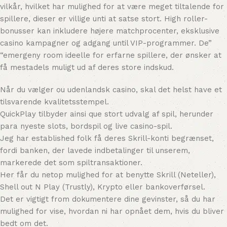
vilkår, hvilket har mulighed for at være meget tiltalende for
spillere, dieser er villige unti at satse stort. High roller-
bonusser kan inkludere højere matchprocenter, eksklusive
casino kampagner og adgang until VIP-programmer. De”
“emergeny room ideelle for erfarne spillere, der ønsker at
få mestadels muligt ud af deres store indskud.
Når du vælger ou udenlandsk casino, skal det helst have et
tilsvarende kvalitetsstempel.
QuickPlay tilbyder ainsi que stort udvalg af spil, herunder
para nyeste slots, bordspil og live casino-spil.
Jeg har established folk få deres Skrill-konti begrænset,
fordi banken, der lavede indbetalinger til unserem,
markerede det som spiltransaktioner.
Her får du netop mulighed for at benytte Skrill (Neteller),
Shell out N Play (Trustly), Krypto eller bankoverførsel.
Det er vigtigt from dokumentere dine gevinster, så du har
mulighed for vise, hvordan ni har opnået dem, hvis du bliver
bedt om det.