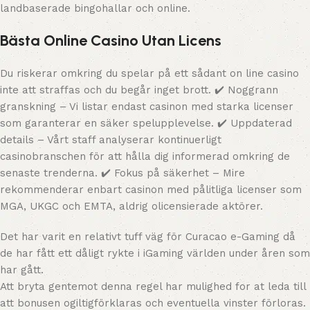
landbaserade bingohallar och online.
Bästa Online Casino Utan Licens
Du riskerar omkring du spelar på ett sådant on line casino
inte att straffas och du begår inget brott. ✔️ Noggrann
granskning – Vi listar endast casinon med starka licenser
som garanterar en säker spelupplevelse. ✔️ Uppdaterad
details – Vårt staff analyserar kontinuerligt
casinobranschen för att hålla dig informerad omkring de
senaste trenderna. ✔️ Fokus på säkerhet – Mire
rekommenderar enbart casinon med pålitliga licenser som
MGA, UKGC och EMTA, aldrig olicensierade aktörer.
Det har varit en relativt tuff väg för Curacao e-Gaming då
de har fått ett dåligt rykte i iGaming världen under åren som
har gått.
Att bryta gentemot denna regel har mulighed for at leda till
att bonusen ogiltigförklaras och eventuella vinster förloras.