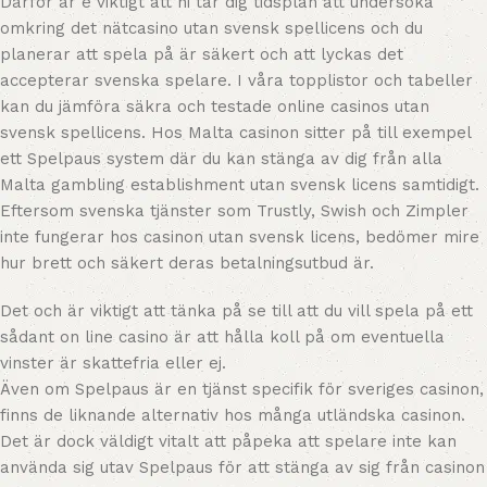
Därför är e viktigt att ni tar dig tidsplan att undersöka
omkring det nätcasino utan svensk spellicens och du
planerar att spela på är säkert och att lyckas det
accepterar svenska spelare. I våra topplistor och tabeller
kan du jämföra säkra och testade online casinos utan
svensk spellicens. Hos Malta casinon sitter på till exempel
ett Spelpaus system där du kan stänga av dig från alla
Malta gambling establishment utan svensk licens samtidigt.
Eftersom svenska tjänster som Trustly, Swish och Zimpler
inte fungerar hos casinon utan svensk licens, bedömer mire
hur brett och säkert deras betalningsutbud är.
Det och är viktigt att tänka på se till att du vill spela på ett
sådant on line casino är att hålla koll på om eventuella
vinster är skattefria eller ej.
Även om Spelpaus är en tjänst specifik för sveriges casinon,
finns de liknande alternativ hos många utländska casinon.
Det är dock väldigt vitalt att påpeka att spelare inte kan
använda sig utav Spelpaus för att stänga av sig från casinon