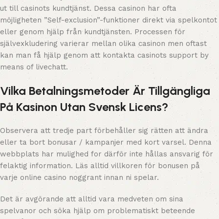
ut till casinots kundtjänst. Dessa casinon har ofta
möjligheten ”Self-exclusion”-funktioner direkt via spelkontot
eller genom hjälp från kundtjänsten. Processen för
självexkludering varierar mellan olika casinon men oftast
kan man få hjälp genom att kontakta casinots support by
means of livechatt.
Vilka Betalningsmetoder Är Tillgängliga
På Kasinon Utan Svensk Licens?
Observera att tredje part förbehåller sig rätten att ändra
eller ta bort bonusar / kampanjer med kort varsel. Denna
webbplats har mulighed for därför inte hållas ansvarig för
felaktig information. Läs alltid villkoren för bonusen på
varje online casino noggrant innan ni spelar.
Det är avgörande att alltid vara medveten om sina
spelvanor och söka hjälp om problematiskt beteende