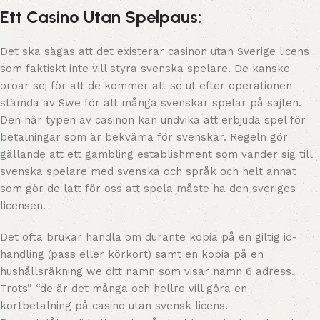
Ett Casino Utan Spelpaus:
Det ska sägas att det existerar casinon utan Sverige licens
som faktiskt inte vill styra svenska spelare. De kanske
oroar sej för att de kommer att se ut efter operationen
stämda av Swe för att många svenskar spelar på sajten.
Den här typen av casinon kan undvika att erbjuda spel för
betalningar som är bekväma för svenskar. Regeln gör
gällande att ett gambling establishment som vänder sig till
svenska spelare med svenska och språk och helt annat
som gör de lätt för oss att spela måste ha den sveriges
licensen.
Det ofta brukar handla om durante kopia på en giltig id-
handling (pass eller körkort) samt en kopia på en
hushållsräkning we ditt namn som visar namn 6 adress.
Trots” “de är det många och hellre vill göra en
kortbetalning på casino utan svensk licens.