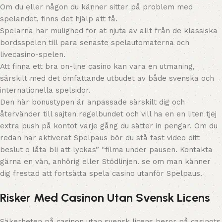
Om du eller någon du känner sitter på problem med
spelandet, finns det hjälp att få.
Spelarna har mulighed for at njuta av allt från de klassiska
bordsspelen till para senaste spelautomaterna och
livecasino-spelen.
Att finna ett bra on-line casino kan vara en utmaning,
särskilt med det omfattande utbudet av både svenska och
internationella spelsidor.
Den här bonustypen är anpassade särskilt dig och
återvänder till sajten regelbundet och vill ha en en liten tjej
extra push på kontot varje gång du sätter in pengar. Om du
redan har aktiverat Spelpaus bör du stå fast video ditt
beslut o låta bli att lyckas” “filma under pausen. Kontakta
gärna en vän, anhörig eller Stödlinjen. se om man känner
dig frestad att fortsätta spela casino utanför Spelpaus.
Risker Med Casinon Utan Svensk Licens
Säkerheten på casinon utan svensk licens beror på casinots