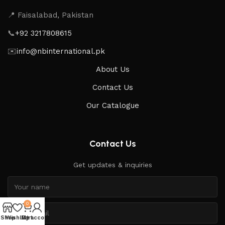
📍 Faisalabad, Pakistan
📞
+92 3217808615
✉️
info@nbinternational.pk
About Us
Contact Us
Our Catalogue
Contact Us
Get updates & inquiries
0
Shop
Wishlist
My account
Cart