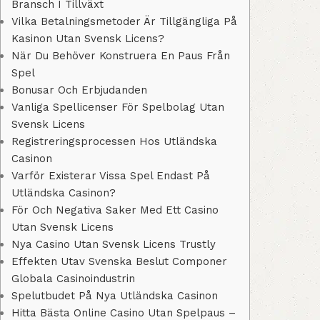
Bransch I Tillväxt
Vilka Betalningsmetoder Är Tillgängliga På
Kasinon Utan Svensk Licens?
När Du Behöver Konstruera En Paus Från
Spel
Bonusar Och Erbjudanden
Vanliga Spellicenser För Spelbolag Utan
Svensk Licens
Registreringsprocessen Hos Utländska
Casinon
Varför Existerar Vissa Spel Endast På
Utländska Casinon?
För Och Negativa Saker Med Ett Casino
Utan Svensk Licens
Nya Casino Utan Svensk Licens Trustly
Effekten Utav Svenska Beslut Componer
Globala Casinoindustrin
Spelutbudet På Nya Utländska Casinon
Hitta Bästa Online Casino Utan Spelpaus –