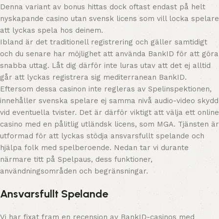
Denna variant av bonus hittas dock oftast endast på helt
nyskapande casino utan svensk licens som vill locka spelare
att lyckas spela hos deinem.
Ibland är det traditionell registrering och gäller samtidigt
och du senare har möjlighet att använda BankID för att göra
snabba uttag. Låt dig därför inte luras utav att det ej alltid
går att lyckas registrera sig mediterranean BankID.
Eftersom dessa casinon inte regleras av Spelinspektionen,
innehåller svenska spelare ej samma nivå audio-video skydd
vid eventuella tvister. Det är därför viktigt att välja ett online
casino med en pålitlig utländsk licens, som MGA. Tjänsten är
utformad för att lyckas stödja ansvarsfullt spelande och
hjälpa folk med spelberoende. Nedan tar vi durante
närmare titt på Spelpaus, dess funktioner,
användningsområden och begränsningar.
Ansvarsfullt Spelande
Vi har fixat fram en recension av BankID-casinos med