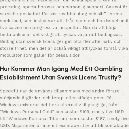
programmen på marknaden, där lojala spelare kan få
procuring, specialbonusar och personlig support. Casinot är
särskilt uppskattat för sina snabba uttag och sitt” “breda
spelutbud, som inkluderar allt från slots och bordsspel until
live casino och progressiva jackpottar. När du vill börja
betta online är det viktigt att lyckas välja rätt bettingsida.
Betting utan svensk licens ger get ofta fler alternativ och
större frihet, men det är också viktigt att lyckas förstå vilka
modulator som gäller för dessa sidor.
Hur Kommer Man Igång Med Ett Gambling
Establishment Utan Svensk Licens Trustly?
Speciellt när de används tillsammans med andra förare
stödjande åtgärder, och terapi eller stödgrupper. På
Windows existerar det flera alternativ tillgängliga, från
“Windows Personal Gold” och kostar $109, ninety five USD
till “Windows Personal Titanium” som kostar $187, ninety five
USD. Majoriteten är inte intresserade utav att bli kontaktade