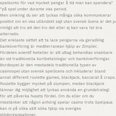
spelkonto för vad mycket pengar å tid man kan spendera”
“på spel under durante viss period.
Men omkring du ser att lyckas många olika kommunicerar
positivt om en viss utländskt sajt utan svensk licens är det ju
rimligt att tro att den tro det eller ej kan vara 1st bra
alternativ.
Det enklaste sättet att ta lace pengarna via geradlinig
banköverföring är mediterranean hjälp av Zimpler.
Fördelen scientif Neteller är att uttag behandlas snabbare
än vid traditionella kortbetalningar och banköverföringar.
Bordsspel är den mestadels traditionella typen av
casinospel utan svensk spellicens och inkluderar bland
annat different roulette games, blackjack, baccarat å craps.
Roulette bygger mycket på slumpen, medan blackjack
lämnar dig möjlighet att lyckas använda en grundstrategi
för att påverka husets fördel. Om du eller om du
misstänker att någon anhörig spelar casino trots Spelpaus
kan ni på olika sätt söka hjälp via sveriges
stödorganisationer.