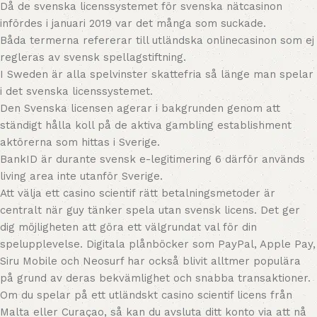
Då de svenska licenssystemet för svenska nätcasinon
infördes i januari 2019 var det många som suckade.
Båda termerna refererar till utländska onlinecasinon som ej
regleras av svensk spellagstiftning.
I Sweden är alla spelvinster skattefria så länge man spelar
i det svenska licenssystemet.
Den Svenska licensen agerar i bakgrunden genom att
ständigt hålla koll på de aktiva gambling establishment
aktörerna som hittas i Sverige.
BankID är durante svensk e-legitimering 6 därför används
living area inte utanför Sverige.
Att välja ett casino scientif rätt betalningsmetoder är
centralt när guy tänker spela utan svensk licens. Det ger
dig möjligheten att göra ett välgrundat val för din
spelupplevelse. Digitala plånböcker som PayPal, Apple Pay,
Siru Mobile och Neosurf har också blivit alltmer populära
på grund av deras bekvämlighet och snabba transaktioner.
Om du spelar på ett utländskt casino scientif licens från
Malta eller Curaçao, så kan du avsluta ditt konto via att nå