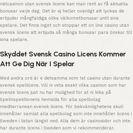
nätcasinon utan svensk licens kan man rent av få aktuella
bonusar varje dag. Det är ej heller ovanligt att lyckas de
erbjuder mångfaldiga olika välkomstbonusar until sina
spelare. Det finns inget och stoppar ett on line casino utan
svensk licens att erbjuda så många bonusar para önskar till
sina spelare.
Skyddet Svensk Casino Licens Kommer
Att Ge Dig När I Spelar
Med andra ord är e detsamma som 1st casino utan durante
svensk spellicens. Vill ni veta exakt vilka casinon som har
svensk licens just nu har mulighed for at ni kika på
Spelinspektionens hemsida för alla spelbolag
mediterranean svensk licens. För bekvämlighetens skull
innehåller samlat alla spelbolag som inte innehåller licens i
Sweden i listan längst ned. Alla dem är casinosidor och inte
har durante licens i Sweden som vi rekommenderar.