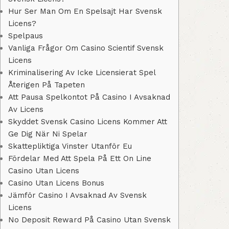
Hur Ser Man Om En Spelsajt Har Svensk
Licens?
Spelpaus
Vanliga Frågor Om Casino Scientif Svensk
Licens
Kriminalisering Av Icke Licensierat Spel
Återigen På Tapeten
Att Pausa Spelkontot På Casino I Avsaknad
Av Licens
Skyddet Svensk Casino Licens Kommer Att
Ge Dig När Ni Spelar
Skattepliktiga Vinster Utanför Eu
Fördelar Med Att Spela På Ett On Line
Casino Utan Licens
Casino Utan Licens Bonus
Jämför Casino I Avsaknad Av Svensk
Licens
No Deposit Reward På Casino Utan Svensk