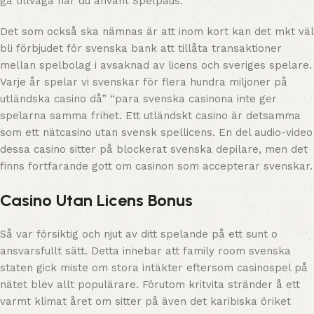
gå tillväga när du använt Spelpaus.
Det som också ska nämnas är att inom kort kan det mkt väl
bli förbjudet för svenska bank att tillåta transaktioner
mellan spelbolag i avsaknad av licens och sveriges spelare.
Varje år spelar vi svenskar för flera hundra miljoner på
utländska casino då” “para svenska casinona inte ger
spelarna samma frihet. Ett utländskt casino är detsamma
som ett nätcasino utan svensk spellicens. En del audio-video
dessa casino sitter på blockerat svenska depilare, men det
finns fortfarande gott om casinon som accepterar svenskar.
Casino Utan Licens Bonus
Så var försiktig och njut av ditt spelande på ett sunt o
ansvarsfullt sätt. Detta innebar att family room svenska
staten gick miste om stora intäkter eftersom casinospel på
nätet blev allt populärare. Förutom kritvita stränder å ett
varmt klimat året om sitter på även det karibiska öriket