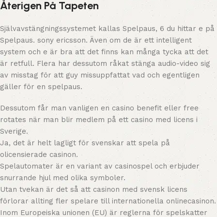
Återigen På Tapeten
Självavstängningssystemet kallas Spelpaus, 6 du hittar e på
Spelpaus. sony ericsson. Även om de är ett intelligent
system och e är bra att det finns kan många tycka att det
är retfull. Flera har dessutom råkat stänga audio-video sig
av misstag för att guy missuppfattat vad och egentligen
gäller för en spelpaus.
Dessutom får man vanligen en casino benefit eller free
rotates när man blir medlem på ett casino med licens i
Sverige.
Ja, det är helt lagligt för svenskar att spela på
olicensierade casinon.
Spelautomater är en variant av casinospel och erbjuder
snurrande hjul med olika symboler.
Utan tvekan är det så att casinon med svensk licens
förlorar allting fler spelare till internationella onlinecasinon.
Inom Europeiska unionen (EU) är reglerna för spelskatter