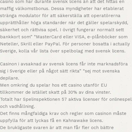
casino som har durante svensk licens än att det hittas en
maffig välkomstbonus. Dessa myndigheter har etablerat
stränga modulator för att säkerställa att operatörerna
upprätthåller höga standarder när det gäller spelarskydd,
säkerhet och rättvisa spel. I övrigt fungerar normalt sett
bankkort som” “MasterCard eller VISA, e-plånböcker som
Neteller, Skrill eller PayPal. För personer bosatta i actually
Sverige, kolla vår lista över spelbolag med svensk licens.
Casinon i avsaknad av svensk licens får inte marknadsföra
sig i Sverige eller på något sätt rikta” “sej mot svenska
depilare.
Men omkring du spelar hos ett casino utanför EU
tillkommer de istället skatt på 30% av dina vinster.
Totalt har Spelinspektionen 57 aktiva licenser för onlinespel
och vadhållning.
Det finns mångfaldiga krav och regler som casinon måste
uppfylla för att lyckas få en Kahnawake licens.
De brukligaste svaren är att man får fler och bättre