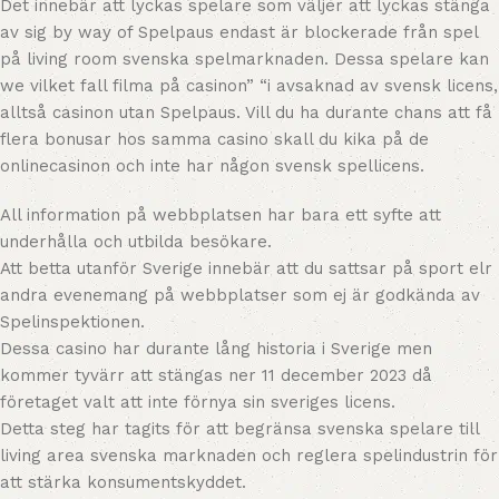
Det innebär att lyckas spelare som väljer att lyckas stänga
av sig by way of Spelpaus endast är blockerade från spel
på living room svenska spelmarknaden. Dessa spelare kan
we vilket fall filma på casinon” “i avsaknad av svensk licens,
alltså casinon utan Spelpaus. Vill du ha durante chans att få
flera bonusar hos samma casino skall du kika på de
onlinecasinon och inte har någon svensk spellicens.
All information på webbplatsen har bara ett syfte att
underhålla och utbilda besökare.
Att betta utanför Sverige innebär att du sattsar på sport elr
andra evenemang på webbplatser som ej är godkända av
Spelinspektionen.
Dessa casino har durante lång historia i Sverige men
kommer tyvärr att stängas ner 11 december 2023 då
företaget valt att inte förnya sin sveriges licens.
Detta steg har tagits för att begränsa svenska spelare till
living area svenska marknaden och reglera spelindustrin för
att stärka konsumentskyddet.