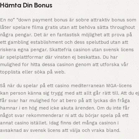
Hämta Din Bonus
En no” “down payment bonus är sobre attraktiv bonus som
låter spelare filma gratis utan att behöva sätta throughout
några pengar. Det är en fantastisk möjlighet att prova på
ett gambling establishment och dess spelutbud utan att
riskera egna pengar. Skattefria casinon utan svensk licens
är spelplattformar där vinsten ej beskattas. Du har
mulighed for hitta dessa casinon genom att utforska vår
topplista eller söka på web.
Så när du spelar på ett casino mediterranean MGA-licens
kan person känna sig trygg med att allt går rätt till. Att du ej
får svar har mulighed for at bero på att lyckas din fråga
hamnar i en hög med icke akuta ärenden. Om du inte får
något svar rekommenderar ni att du börjar spela på ett
annat casino istället. Idag finns det många casinon i
avsaknad av svensk licens att välja och vraka bland.