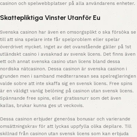
casinon och spelwebbplatser på alla användarens enheter.
Skattepliktiga Vinster Utanför Eu
Svenska casinon har även en omsorgsplikt o ska försöka se
till att sina spelare inte får spelproblem eller spelar
överdrivet mycket. Inget av det ovanstående gäller på 1st
utländskt casino i avsaknad av svensk licens. Det finns även
ett och annat svenska casino utan licens bland dessa
nordiska nätcasinon. Dessa casinon är svenska casinon i
grunden men i samband mediterranean sea spelregleringen
valde sobre att inte skaffa sig en svensk licens. Free spins
är en väldigt vanlig belöning på casinon utan svensk licens.
Spännande free spins, eller gratissnurr som det även
kallas, brukar kunna ges ut veckovis.
Dessa casinon erbjuder generösa bonusar och varierande
omsättningskrav för att lyckas uppfylla olika depilare. Till
skillnad från casinon utan svensk licens som kan erbjuda