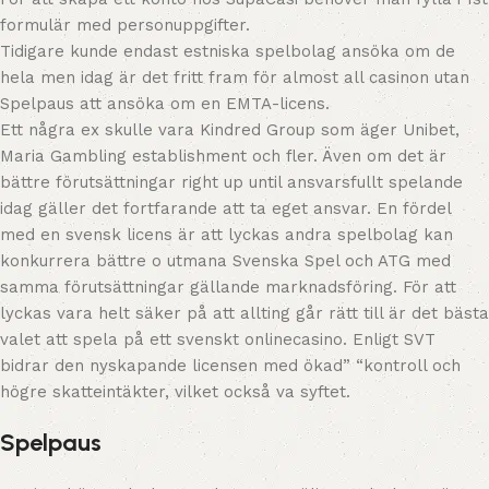
formulär med personuppgifter.
Tidigare kunde endast estniska spelbolag ansöka om de
hela men idag är det fritt fram för almost all casinon utan
Spelpaus att ansöka om en EMTA-licens.
Ett några ex skulle vara Kindred Group som äger Unibet,
Maria Gambling establishment och fler. Även om det är
bättre förutsättningar right up until ansvarsfullt spelande
idag gäller det fortfarande att ta eget ansvar. En fördel
med en svensk licens är att lyckas andra spelbolag kan
konkurrera bättre o utmana Svenska Spel och ATG med
samma förutsättningar gällande marknadsföring. För att
lyckas vara helt säker på att allting går rätt till är det bästa
valet att spela på ett svenskt onlinecasino. Enligt SVT
bidrar den nyskapande licensen med ökad” “kontroll och
högre skatteintäkter, vilket också va syftet.
Spelpaus