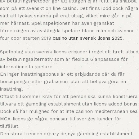
av betalningsmetoder gör att uttagen ej är fullt lika snabba
som på ett svenskt on line casino. Det finns ipod dock några
sätt att lyckas snabba på erat uttag, vilket mire går in på
mer härnäst. Spelinspektionen har även granskat
fördelningen av avstängda spelare bland män och kvinnor
four door starten 2019
casino utan svensk licens 2025
.
Spelbolag utan svensk licens erbjuder i regel ett brett utbud
av betalningsalternativ som är flexibla 6 anpassade för
internationella spelare.
En ingen insättningsbonus är ett erbjudande där du får
bonuspengar eller gratissnurr utan att behöva göra en
insättning.
Oftast tillkommer krav för att person ska kunna konstruera
tillvara ett gambling establishment utan licens added bonus.
Dock så har mulighed for at inte casinon mediterranean sea
MGA-licens ge några bonusar till sveriges kunder för
tillfället.
Den stora trenden dreary de nya gambling establishment