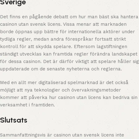
Sverige
Det finns en pågående debatt om hur man bäst ska hantera
casinon utan svensk licens. Vissa menar att marknaden
borde öppnas upp bättre för internationella aktörer under
tydliga regler, medan andra förespråkar fortsatt strikt
kontroll för att skydda spelare. Eftersom lagstiftningen
ständigt utvecklas kan framtida regler förändra landskapet
för dessa casinon. Det är därför viktigt att spelare håller sig
uppdaterade om de senaste nyheterna och reglerna.
Med en allt mer digitaliserad spelmarknad är det också
möjligt att nya teknologier och övervakningsmetoder
kommer att påverka hur casinon utan licens kan bedriva sin
verksamhet i framtiden.
Slutsats
Sammanfattningsvis är casinon utan svensk licens inte