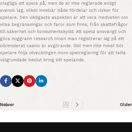
olagliga att spela på, men de är inte reglerade enligt
svensk lag, vilket innebär både fördelar och risker för
spelare. Den viktigaste aspekten är att vara medveten om
vilka begränsningar och faror som finns, från skattefrågor
till säkerhet och konsumentskydd. Att spela ansvarigt och
göra noggrann research innan man registrerar sig på ett
olicensierat casino är avgörande. Sist men inte minst bör
spelare följa utvecklingen inom spelreglering för att fatta
välgrundade beslut kring sitt spelande.
Newer
Older