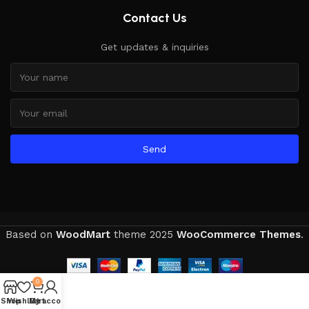
Contact Us
Get updates & inquiries
Send
Based on
WoodMart
theme
2025
WooCommerce Themes
.
0
Shop
Wishlist
My account
Cart