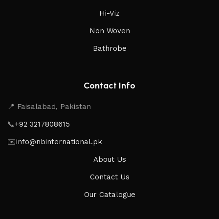
Hi-Viz
Non Woven
Bathrobe
Contact Info
📍 Faisalabad, Pakistan
📞
+92 3217808615
✉️
info@nbinternational.pk
About Us
Contact Us
Our Catalogue