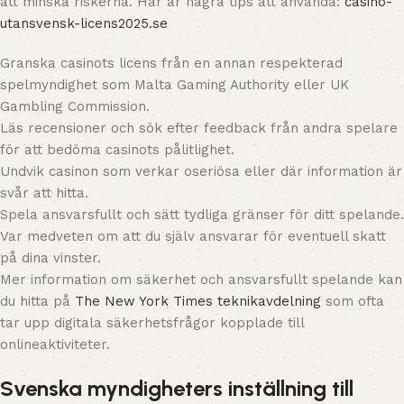
att minska riskerna. Här är några tips att använda:
casino-
utansvensk-licens2025.se
Granska casinots licens från en annan respekterad
spelmyndighet som Malta Gaming Authority eller UK
Gambling Commission.
Läs recensioner och sök efter feedback från andra spelare
för att bedöma casinots pålitlighet.
Undvik casinon som verkar oseriösa eller där information är
svår att hitta.
Spela ansvarsfullt och sätt tydliga gränser för ditt spelande.
Var medveten om att du själv ansvarar för eventuell skatt
på dina vinster.
Mer information om säkerhet och ansvarsfullt spelande kan
du hitta på
The New York Times teknikavdelning
som ofta
tar upp digitala säkerhetsfrågor kopplade till
onlineaktiviteter.
Svenska myndigheters inställning till