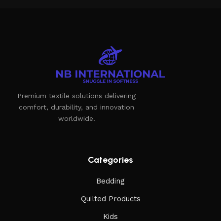
Premium textile solutions delivering
comfort, durability, and innovation
worldwide.
Categories
Bedding
Quilted Products
Kids