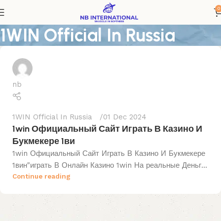
0
1WIN Official In Russia
nb
1WIN Official In Russia
01 Dec 2024
1win Официальный Сайт Играть В Казино И
Букмекере 1ви
1win Официальный Сайт Играть В Казино И Букмекере
1вин"играть В Онлайн Казино 1win На реальные Деньг...
Continue reading