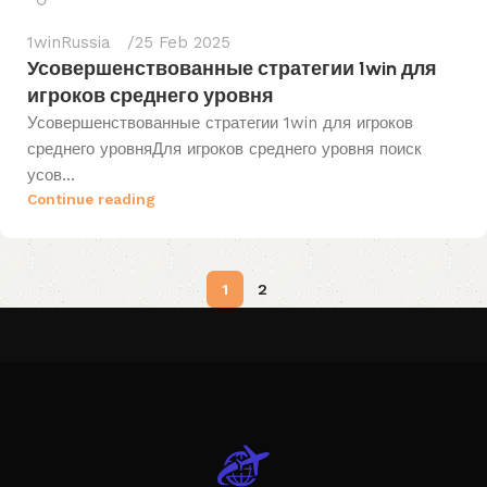
1winRussia
25 Feb 2025
Усовершенствованные стратегии 1win для
игроков среднего уровня
Усовершенствованные стратегии 1win для игроков
среднего уровняДля игроков среднего уровня поиск
усов...
Continue reading
1
2