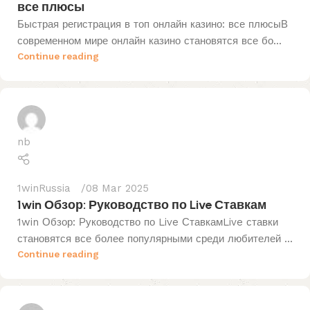
все плюсы
Быстрая регистрация в топ онлайн казино: все плюсыВ
современном мире онлайн казино становятся все бо...
Continue reading
nb
1winRussia
08 Mar 2025
1win Обзор: Руководство по Live Ставкам
1win Обзор: Руководство по Live СтавкамLive ставки
становятся все более популярными среди любителей ...
Continue reading