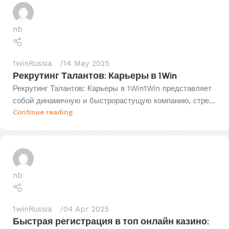
nb
1winRussia
14 May 2025
Рекрутинг Талантов: Карьеры в 1Win
Рекрутинг Талантов: Карьеры в 1Win1Win представляет
собой динамичную и быстрорастущую компанию, стре...
Continue reading
nb
1winRussia
04 Apr 2025
Быстрая регистрация в топ онлайн казино: