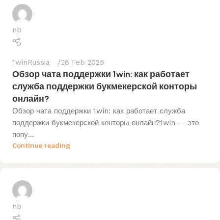
nb
1winRussia
26 Feb 2025
Обзор чата поддержки 1win: как работает
служба поддержки букмекерской конторы
онлайн?
Обзор чата поддержки 1win: как работает служба
поддержки букмекерской конторы онлайн?1win — это
попу...
Continue reading
nb