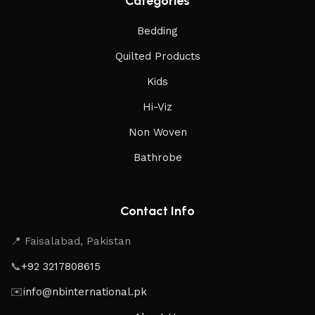
Categories
Bedding
Quilted Products
Kids
Hi-Viz
Non Woven
Bathrobe
Contact Info
📍 Faisalabad, Pakistan
📞
+92 3217808615
✉️
info@nbinternational.pk