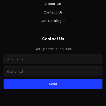
About Us
Contact Us
Our Catalogue
Contact Us
Get updates & inquiries
Send